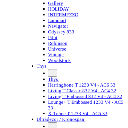
Gallery
HOLIDAY
INTERMEZZO
Laminart
Navigator
Odyssey 833
Pilot
Robinson
Universe
Vintage
Woodstock
Thys
Thys
Herringbone T 1233 V4 - AC6 33
Living T Classic 832 V4 - AC4 32
Living T Embossed 832 V4 - AC4 32
Lounge+ T Embossed 1233 V4 - AC5
33
X-Treme T 1233 V4 - AC5 33
Ultradecor / Kronospan