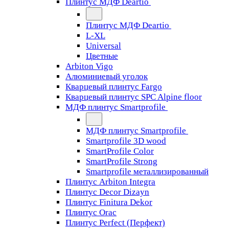
Плинтус МДФ Deartio
Плинтус МДФ Deartio
L-XL
Universal
Цветные
Arbiton Vigo
Алюминиевый уголок
Кварцевый плинтус Fargo
Кварцевый плинтус SPC Alpine floor
МДФ плинтус Smartprofile
МДФ плинтус Smartprofile
Smartprofile 3D wood
SmartProfile Color
SmartProfile Strong
Smartprofile металлизированный
Плинтус Arbiton Integra
Плинтус Decor Dizayn
Плинтус Finitura Dekor
Плинтус Orac
Плинтус Perfect (Перфект)