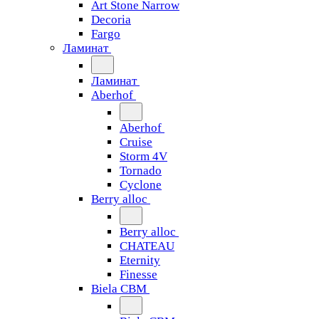
Art Stone Narrow
Decoria
Fargo
Ламинат
Ламинат
Aberhof
Aberhof
Cruise
Storm 4V
Tornado
Сyclone
Berry alloc
Berry alloc
CHATEAU
Eternity
Finesse
Biela CBM