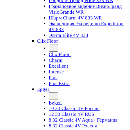
Гордость Прайд Pride 833 WR
Грандиозное видение ВизиоГранд
VisioGrande WR
Шарм Charm 4V 833 WR
Экспедиция Экспедишн Expedition
4V 833
Элита Elite 4V 833
Clix Floor
Clix Floor
Charm
Excellent
Intense
Plus
Plus Extra
Egger
Egger
10 33 Classic 4V Россия
12 33 Classic 4V RUS
8 32 Classic 4V Aqua+ Германия
8 32 Classic 4V Россия