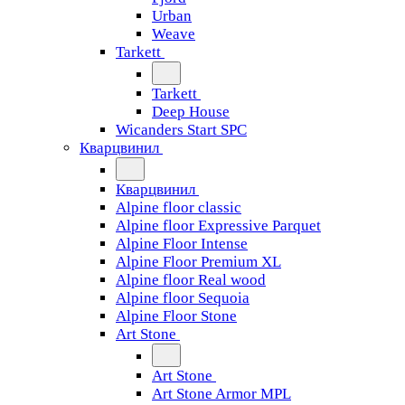
Urban
Weave
Tarkett
Tarkett
Deep House
Wicanders Start SPC
Кварцвинил
Кварцвинил
Alpine floor classic
Alpine floor Expressive Parquet
Alpine Floor Intense
Alpine Floor Premium XL
Alpine floor Real wood
Alpine floor Sequoia
Alpine Floor Stone
Art Stone
Art Stone
Art Stone Armor MPL