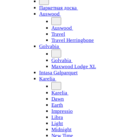
Паркетная доска
Auswood
Auswood
Travel
Travel Herringbone
Golvabia
Golvabia
Maxwood Lodge XL
Intasa Galparquet
Karelia
Karelia
Dawn
Earth
Impressio
Libra
Light
Midnight
New Time