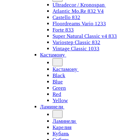
Ultradecor / Kronospan
Atlantic Mo.Re 832 V4
Castello 832
Floordreams Vario 1233
Forte 833
Super Natural Classic v4 833
Variostep Classic 832
Vintage Classic 1033
Кастамону
Кастамону
Black
Blue
Green
Red
Yellow
Ламинели
Ламинели
Карелия
Кубань
Сибирь