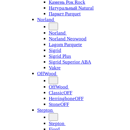
Камень Рок Rock
Натуральный Natural
Паркет Parquet
Norland
Norland
Norland Neowood
Lagom Parquete
Sigrid
Sigrid Plus
Sigrid Superior ABA
Vakre
OffWood
OffWood
ClassicOFF
HerringboneOFF
StoneOFF
Stepton
Stepton
Fjord