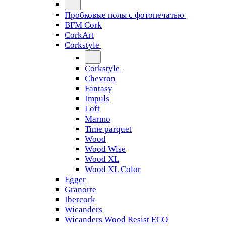
Пробковые полы с фотопечатью
BFM Cork
CorkArt
Corkstyle
Corkstyle
Chevron
Fantasy
Impuls
Loft
Marmo
Time parquet
Wood
Wood Wise
Wood XL
Wood XL Color
Egger
Granorte
Ibercork
Wicanders
Wicanders Wood Resist ECO