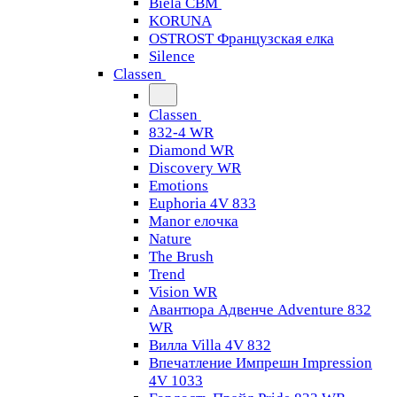
Biela CBM
KORUNA
OSTROST Французская елка
Silence
Classen
Classen
832-4 WR
Diamond WR
Discovery WR
Emotions
Euphoria 4V 833
Manor елочка
Nature
The Brush
Trend
Vision WR
Авантюра Адвенче Adventure 832
WR
Вилла Villa 4V 832
Впечатление Импрешн Impression
4V 1033