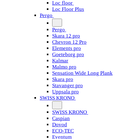
Loc floor
Loc Floor Plus
Pergo
Pergo
Skara 12 pro
Chevron 12 Pro
Elements pro
Goeteborg pro
Kalmar
Malmo pro
Sensation Wide Long Plank
Skara pro
Stavanger pro
Uppsala pro
SWISS KRONO
SWISS KRONO
Caspian
Dovod
ECO-TEC
Eventum