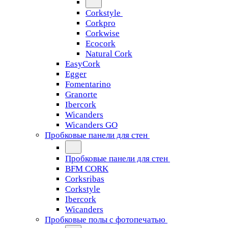
Corkstyle
Corkpro
Corkwise
Ecocork
Natural Cork
EasyCork
Egger
Fomentarino
Granorte
Ibercork
Wicanders
Wicanders GO
Пробковые панели для стен
Пробковые панели для стен
BFM CORK
Corksribas
Corkstyle
Ibercork
Wicanders
Пробковые полы с фотопечатью