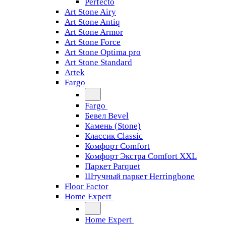
Perfecto
Art Stone Airy
Art Stone Antiq
Art Stone Armor
Art Stone Force
Art Stone Optima pro
Art Stone Standard
Artek
Fargo
Fargo
Бевел Bevel
Камень (Stone)
Классик Classic
Комфорт Comfort
Комфорт Экстра Comfort XXL
Паркет Parquet
Штучный паркет Herringbone
Floor Factor
Home Expert
Home Expert