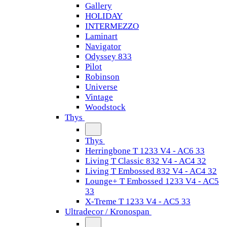
Gallery
HOLIDAY
INTERMEZZO
Laminart
Navigator
Odyssey 833
Pilot
Robinson
Universe
Vintage
Woodstock
Thys
Thys
Herringbone T 1233 V4 - AC6 33
Living T Classic 832 V4 - AC4 32
Living T Embossed 832 V4 - AC4 32
Lounge+ T Embossed 1233 V4 - AC5
33
X-Treme T 1233 V4 - AC5 33
Ultradecor / Kronospan