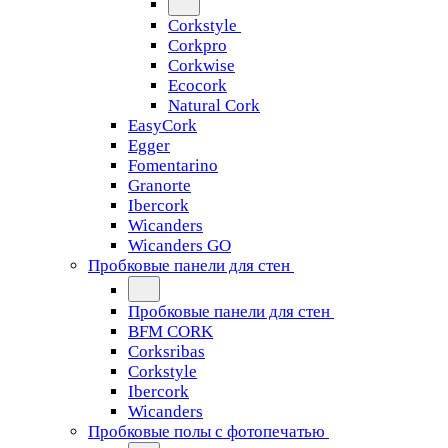
Corkstyle
Corkpro
Corkwise
Ecocork
Natural Cork
EasyCork
Egger
Fomentarino
Granorte
Ibercork
Wicanders
Wicanders GO
Пробковые панели для стен
Пробковые панели для стен
BFM CORK
Corksribas
Corkstyle
Ibercork
Wicanders
Пробковые полы с фотопечатью