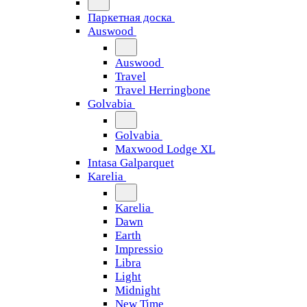
Паркетная доска
Auswood
Auswood
Travel
Travel Herringbone
Golvabia
Golvabia
Maxwood Lodge XL
Intasa Galparquet
Karelia
Karelia
Dawn
Earth
Impressio
Libra
Light
Midnight
New Time