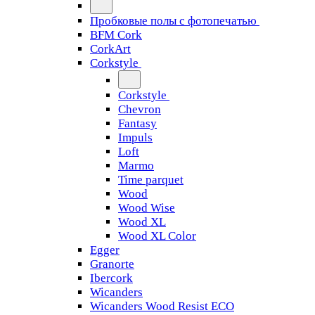
Пробковые полы с фотопечатью
BFM Cork
CorkArt
Corkstyle
Corkstyle
Chevron
Fantasy
Impuls
Loft
Marmo
Time parquet
Wood
Wood Wise
Wood XL
Wood XL Color
Egger
Granorte
Ibercork
Wicanders
Wicanders Wood Resist ECO