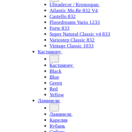
Ultradecor / Kronospan
Atlantic Mo.Re 832 V4
Castello 832
Floordreams Vario 1233
Forte 833
Super Natural Classic v4 833
Variostep Classic 832
Vintage Classic 1033
Кастамону
Кастамону
Black
Blue
Green
Red
Yellow
Ламинели
Ламинели
Карелия
Кубань
Сибирь