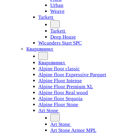
Urban
Weave
Tarkett
Tarkett
Deep House
Wicanders Start SPC
Кварцвинил
Кварцвинил
Alpine floor classic
Alpine floor Expressive Parquet
Alpine Floor Intense
Alpine Floor Premium XL
Alpine floor Real wood
Alpine floor Sequoia
Alpine Floor Stone
Art Stone
Art Stone
Art Stone Armor MPL