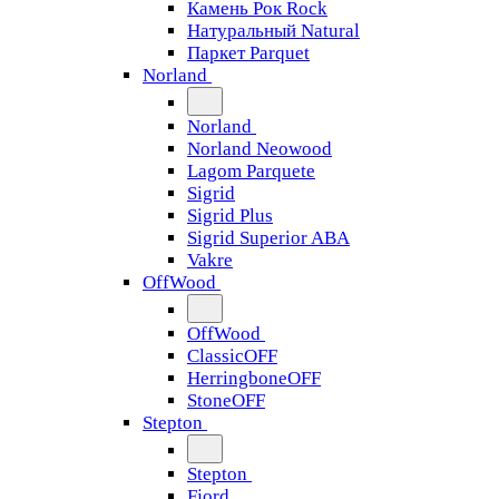
Камень Рок Rock
Натуральный Natural
Паркет Parquet
Norland
Norland
Norland Neowood
Lagom Parquete
Sigrid
Sigrid Plus
Sigrid Superior ABA
Vakre
OffWood
OffWood
ClassicOFF
HerringboneOFF
StoneOFF
Stepton
Stepton
Fjord