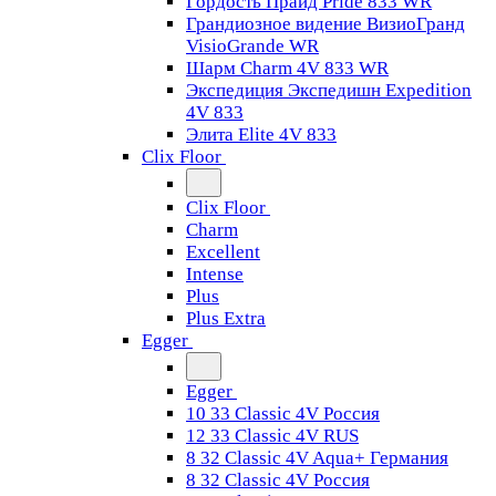
Гордость Прайд Pride 833 WR
Грандиозное видение ВизиоГранд
VisioGrande WR
Шарм Charm 4V 833 WR
Экспедиция Экспедишн Expedition
4V 833
Элита Elite 4V 833
Clix Floor
Clix Floor
Charm
Excellent
Intense
Plus
Plus Extra
Egger
Egger
10 33 Classic 4V Россия
12 33 Classic 4V RUS
8 32 Classic 4V Aqua+ Германия
8 32 Classic 4V Россия