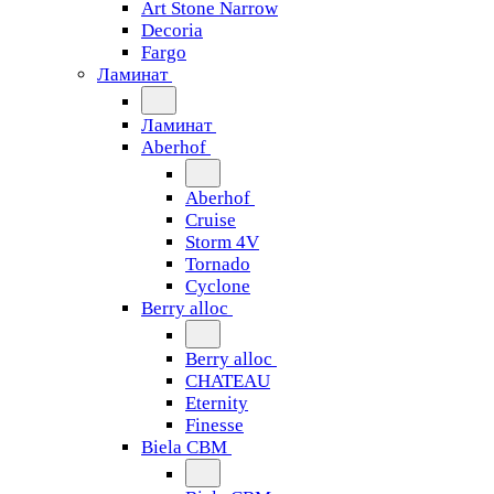
Art Stone Narrow
Decoria
Fargo
Ламинат
Ламинат
Aberhof
Aberhof
Cruise
Storm 4V
Tornado
Сyclone
Berry alloc
Berry alloc
CHATEAU
Eternity
Finesse
Biela CBM