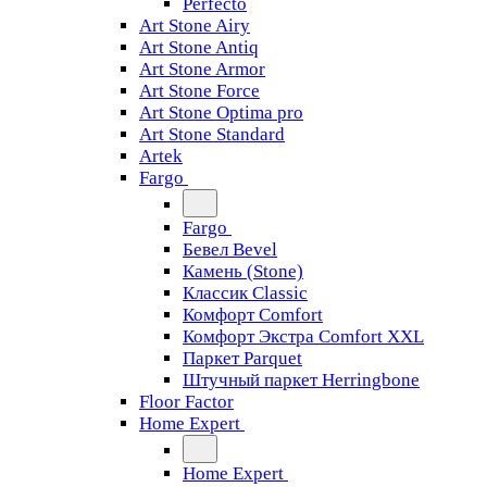
Perfecto
Art Stone Airy
Art Stone Antiq
Art Stone Armor
Art Stone Force
Art Stone Optima pro
Art Stone Standard
Artek
Fargo
Fargo
Бевел Bevel
Камень (Stone)
Классик Classic
Комфорт Comfort
Комфорт Экстра Comfort XXL
Паркет Parquet
Штучный паркет Herringbone
Floor Factor
Home Expert
Home Expert