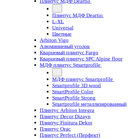
Плинтус МДФ Deartio
Плинтус МДФ Deartio
L-XL
Universal
Цветные
Arbiton Vigo
Алюминиевый уголок
Кварцевый плинтус Fargo
Кварцевый плинтус SPC Alpine floor
МДФ плинтус Smartprofile
МДФ плинтус Smartprofile
Smartprofile 3D wood
SmartProfile Color
SmartProfile Strong
Smartprofile металлизированный
Плинтус Arbiton Integra
Плинтус Decor Dizayn
Плинтус Finitura Dekor
Плинтус Orac
Плинтус Perfect (Перфект)