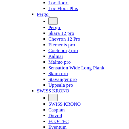
Loc floor
Loc Floor Plus
Pergo
Pergo
Skara 12 pro
Chevron 12 Pro
Elements pro
Goeteborg pro
Kalmar
Malmo pro
Sensation Wide Long Plank
Skara pro
Stavanger pro
Uppsala pro
SWISS KRONO
SWISS KRONO
Caspian
Dovod
ECO-TEC
Eventum