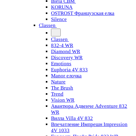
Biela CBM
KORUNA
OSTROST Французская елка
Silence
Classen
Classen
832-4 WR
Diamond WR
Discovery WR
Emotions
Euphoria 4V 833
Manor елочка
Nature
The Brush
Trend
Vision WR
Авантюра Адвенче Adventure 832
WR
Вилла Villa 4V 832
Впечатление Импрешн Impression
4V 1033