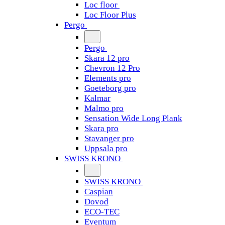
Loc floor
Loc Floor Plus
Pergo
Pergo
Skara 12 pro
Chevron 12 Pro
Elements pro
Goeteborg pro
Kalmar
Malmo pro
Sensation Wide Long Plank
Skara pro
Stavanger pro
Uppsala pro
SWISS KRONO
SWISS KRONO
Caspian
Dovod
ECO-TEC
Eventum