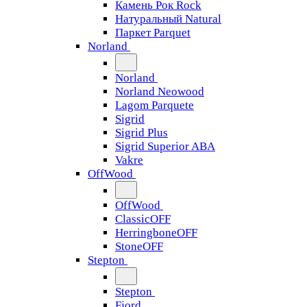
Камень Рок Rock
Натуральный Natural
Паркет Parquet
Norland
Norland
Norland Neowood
Lagom Parquete
Sigrid
Sigrid Plus
Sigrid Superior ABA
Vakre
OffWood
OffWood
ClassicOFF
HerringboneOFF
StoneOFF
Stepton
Stepton
Fjord