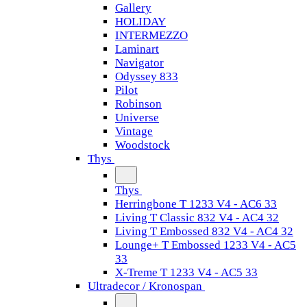
Gallery
HOLIDAY
INTERMEZZO
Laminart
Navigator
Odyssey 833
Pilot
Robinson
Universe
Vintage
Woodstock
Thys
Thys
Herringbone T 1233 V4 - AC6 33
Living T Classic 832 V4 - AC4 32
Living T Embossed 832 V4 - AC4 32
Lounge+ T Embossed 1233 V4 - AC5
33
X-Treme T 1233 V4 - AC5 33
Ultradecor / Kronospan