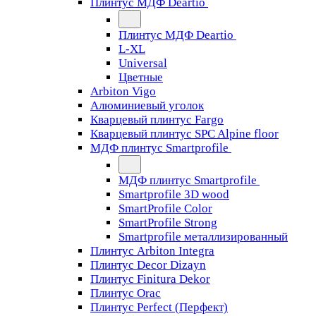
Плинтус МДФ Deartio
Плинтус МДФ Deartio
L-XL
Universal
Цветные
Arbiton Vigo
Алюминиевый уголок
Кварцевый плинтус Fargo
Кварцевый плинтус SPC Alpine floor
МДФ плинтус Smartprofile
МДФ плинтус Smartprofile
Smartprofile 3D wood
SmartProfile Color
SmartProfile Strong
Smartprofile металлизированный
Плинтус Arbiton Integra
Плинтус Decor Dizayn
Плинтус Finitura Dekor
Плинтус Orac
Плинтус Perfect (Перфект)