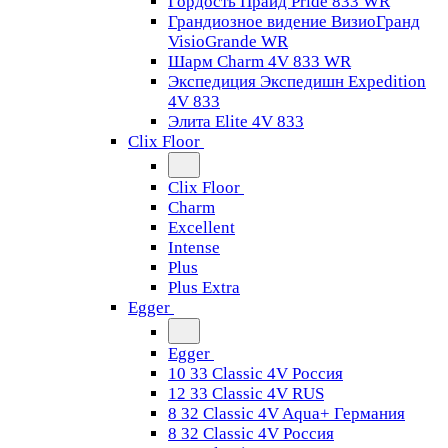
Гордость Прайд Pride 833 WR
Грандиозное видение ВизиоГранд
VisioGrande WR
Шарм Charm 4V 833 WR
Экспедиция Экспедишн Expedition
4V 833
Элита Elite 4V 833
Clix Floor
Clix Floor
Charm
Excellent
Intense
Plus
Plus Extra
Egger
Egger
10 33 Classic 4V Россия
12 33 Classic 4V RUS
8 32 Classic 4V Aqua+ Германия
8 32 Classic 4V Россия