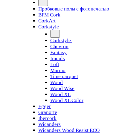
Пробковые полы с фотопечатью
BFM Cork
CorkArt
Corkstyle
Corkstyle
Chevron
Fantasy
Impuls
Loft
Marmo
Time parquet
Wood
Wood Wise
Wood XL
Wood XL Color
Egger
Granorte
Ibercork
Wicanders
Wicanders Wood Resist ECO