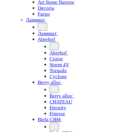
Art Stone Narrow
Decoria
Fargo
Ламинат
Ламинат
Aberhof
Aberhof
Cruise
Storm 4V
Tornado
Сyclone
Berry alloc
Berry alloc
CHATEAU
Eternity
Finesse
Biela CBM