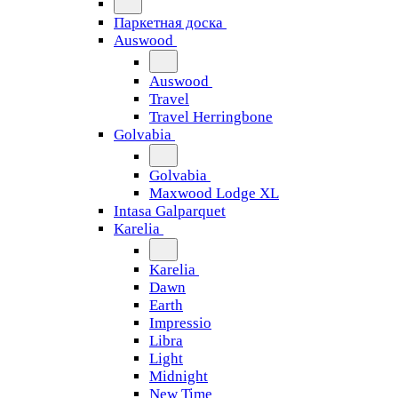
Паркетная доска
Auswood
Auswood
Travel
Travel Herringbone
Golvabia
Golvabia
Maxwood Lodge XL
Intasa Galparquet
Karelia
Karelia
Dawn
Earth
Impressio
Libra
Light
Midnight
New Time