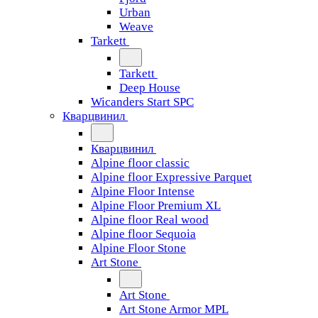
Urban
Weave
Tarkett
Tarkett
Deep House
Wicanders Start SPC
Кварцвинил
Кварцвинил
Alpine floor classic
Alpine floor Expressive Parquet
Alpine Floor Intense
Alpine Floor Premium XL
Alpine floor Real wood
Alpine floor Sequoia
Alpine Floor Stone
Art Stone
Art Stone
Art Stone Armor MPL