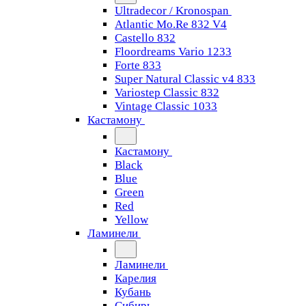
Ultradecor / Kronospan
Atlantic Mo.Re 832 V4
Castello 832
Floordreams Vario 1233
Forte 833
Super Natural Classic v4 833
Variostep Classic 832
Vintage Classic 1033
Кастамону
Кастамону
Black
Blue
Green
Red
Yellow
Ламинели
Ламинели
Карелия
Кубань
Сибирь