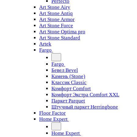
Perfecto
Art Stone Airy
Art Stone Antiq
Art Stone Armor
Art Stone Force
Art Stone Optima pro
Art Stone Standard
Artek
Fargo
Fargo
Бевел Bevel
Камень (Stone)
Классик Classic
Комфорт Comfort
Комфорт Экстра Comfort XXL
Паркет Parquet
Штучный паркет Herringbone
Floor Factor
Home Expert
Home Expert