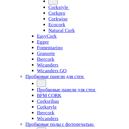
Corkstyle
Corkpro
Corkwise
Ecocork
Natural Cork
EasyCork
Egger
Fomentarino
Granorte
Ibercork
Wicanders
Wicanders GO
Пробковые панели для стен
Пробковые панели для стен
BFM CORK
Corksribas
Corkstyle
Ibercork
Wicanders
Пробковые полы с фотопечатью