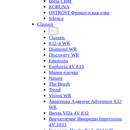
Biela CBM
KORUNA
OSTROST Французская елка
Silence
Classen
Classen
832-4 WR
Diamond WR
Discovery WR
Emotions
Euphoria 4V 833
Manor елочка
Nature
The Brush
Trend
Vision WR
Авантюра Адвенче Adventure 832
WR
Вилла Villa 4V 832
Впечатление Импрешн Impression
4V 1033