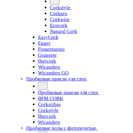
Corkstyle
Corkpro
Corkwise
Ecocork
Natural Cork
EasyCork
Egger
Fomentarino
Granorte
Ibercork
Wicanders
Wicanders GO
Пробковые панели для стен
Пробковые панели для стен
BFM CORK
Corksribas
Corkstyle
Ibercork
Wicanders
Пробковые полы с фотопечатью