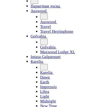
Паркетная доска
Auswood
Auswood
Travel
Travel Herringbone
Golvabia
Golvabia
Maxwood Lodge XL
Intasa Galparquet
Karelia
Karelia
Dawn
Earth
Impressio
Libra
Light
Midnight
New Time