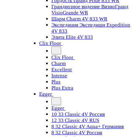
Гордость Прайд Pride 833 WR
Грандиозное видение ВизиоГранд
VisioGrande WR
Шарм Charm 4V 833 WR
Экспедиция Экспедишн Expedition
4V 833
Элита Elite 4V 833
Clix Floor
Clix Floor
Charm
Excellent
Intense
Plus
Plus Extra
Egger
Egger
10 33 Classic 4V Россия
12 33 Classic 4V RUS
8 32 Classic 4V Aqua+ Германия
8 32 Classic 4V Россия