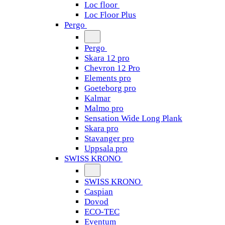
Loc floor
Loc Floor Plus
Pergo
Pergo
Skara 12 pro
Chevron 12 Pro
Elements pro
Goeteborg pro
Kalmar
Malmo pro
Sensation Wide Long Plank
Skara pro
Stavanger pro
Uppsala pro
SWISS KRONO
SWISS KRONO
Caspian
Dovod
ECO-TEC
Eventum