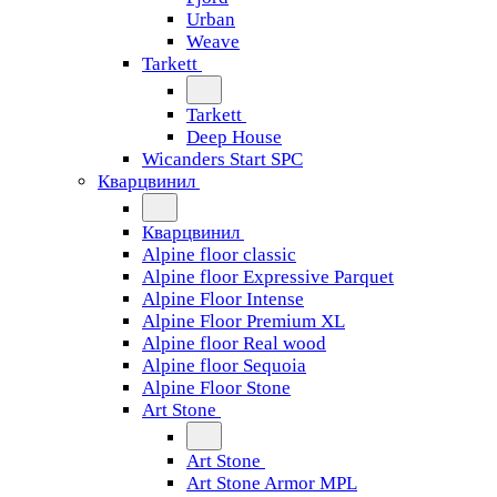
Urban
Weave
Tarkett
Tarkett
Deep House
Wicanders Start SPC
Кварцвинил
Кварцвинил
Alpine floor classic
Alpine floor Expressive Parquet
Alpine Floor Intense
Alpine Floor Premium XL
Alpine floor Real wood
Alpine floor Sequoia
Alpine Floor Stone
Art Stone
Art Stone
Art Stone Armor MPL