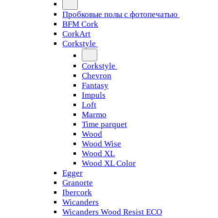
Пробковые полы с фотопечатью
BFM Cork
CorkArt
Corkstyle
Corkstyle
Chevron
Fantasy
Impuls
Loft
Marmo
Time parquet
Wood
Wood Wise
Wood XL
Wood XL Color
Egger
Granorte
Ibercork
Wicanders
Wicanders Wood Resist ECO