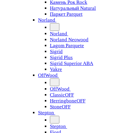
Камень Рок Rock
Натуральный Natural
Паркет Parquet
Norland
Norland
Norland Neowood
Lagom Parquete
Sigrid
Sigrid Plus
Sigrid Superior ABA
Vakre
OffWood
OffWood
ClassicOFF
HerringboneOFF
StoneOFF
Stepton
Stepton
Fjord