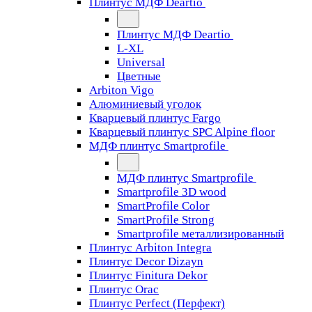
Плинтус МДФ Deartio
Плинтус МДФ Deartio
L-XL
Universal
Цветные
Arbiton Vigo
Алюминиевый уголок
Кварцевый плинтус Fargo
Кварцевый плинтус SPC Alpine floor
МДФ плинтус Smartprofile
МДФ плинтус Smartprofile
Smartprofile 3D wood
SmartProfile Color
SmartProfile Strong
Smartprofile металлизированный
Плинтус Arbiton Integra
Плинтус Decor Dizayn
Плинтус Finitura Dekor
Плинтус Orac
Плинтус Perfect (Перфект)