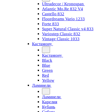
Ultradecor / Kronospan
Atlantic Mo.Re 832 V4
Castello 832
Floordreams Vario 1233
Forte 833
Super Natural Classic v4 833
Variostep Classic 832
Vintage Classic 1033
Кастамону
Кастамону
Black
Blue
Green
Red
Yellow
Ламинели
Ламинели
Карелия
Кубань
Сибирь