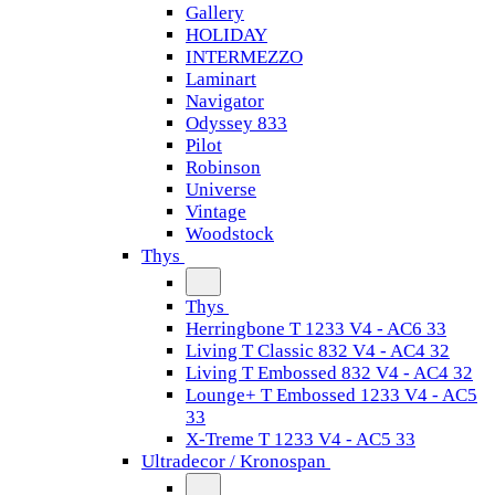
Gallery
HOLIDAY
INTERMEZZO
Laminart
Navigator
Odyssey 833
Pilot
Robinson
Universe
Vintage
Woodstock
Thys
Thys
Herringbone T 1233 V4 - AC6 33
Living T Classic 832 V4 - AC4 32
Living T Embossed 832 V4 - AC4 32
Lounge+ T Embossed 1233 V4 - AC5
33
X-Treme T 1233 V4 - AC5 33
Ultradecor / Kronospan