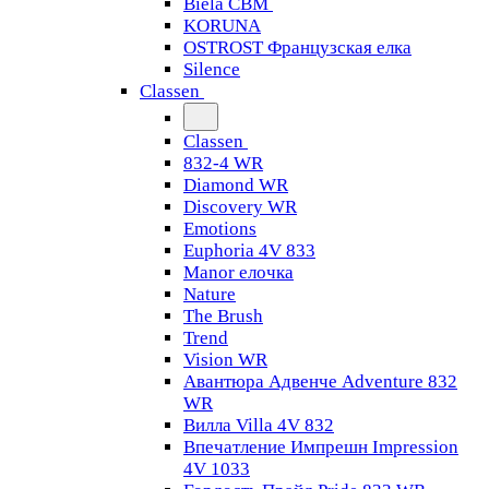
Biela CBM
KORUNA
OSTROST Французская елка
Silence
Classen
Classen
832-4 WR
Diamond WR
Discovery WR
Emotions
Euphoria 4V 833
Manor елочка
Nature
The Brush
Trend
Vision WR
Авантюра Адвенче Adventure 832
WR
Вилла Villa 4V 832
Впечатление Импрешн Impression
4V 1033