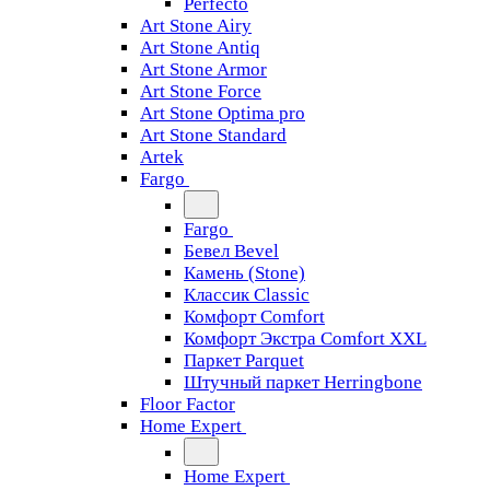
Perfecto
Art Stone Airy
Art Stone Antiq
Art Stone Armor
Art Stone Force
Art Stone Optima pro
Art Stone Standard
Artek
Fargo
Fargo
Бевел Bevel
Камень (Stone)
Классик Classic
Комфорт Comfort
Комфорт Экстра Comfort XXL
Паркет Parquet
Штучный паркет Herringbone
Floor Factor
Home Expert
Home Expert