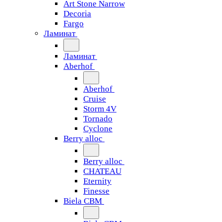
Art Stone Narrow
Decoria
Fargo
Ламинат
Ламинат
Aberhof
Aberhof
Cruise
Storm 4V
Tornado
Сyclone
Berry alloc
Berry alloc
CHATEAU
Eternity
Finesse
Biela CBM