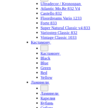
Ultradecor / Kronospan
Atlantic Mo.Re 832 V4
Castello 832
Floordreams Vario 1233
Forte 833
Super Natural Classic v4 833
Variostep Classic 832
Vintage Classic 1033
Кастамону
Кастамону
Black
Blue
Green
Red
Yellow
Ламинели
Ламинели
Карелия
Кубань
Сибирь