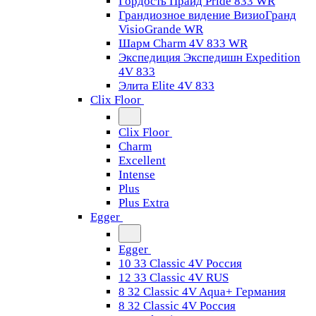
Гордость Прайд Pride 833 WR
Грандиозное видение ВизиоГранд
VisioGrande WR
Шарм Charm 4V 833 WR
Экспедиция Экспедишн Expedition
4V 833
Элита Elite 4V 833
Clix Floor
Clix Floor
Charm
Excellent
Intense
Plus
Plus Extra
Egger
Egger
10 33 Classic 4V Россия
12 33 Classic 4V RUS
8 32 Classic 4V Aqua+ Германия
8 32 Classic 4V Россия