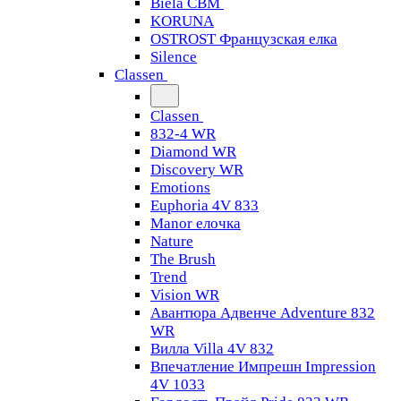
Biela CBM
KORUNA
OSTROST Французская елка
Silence
Classen
Classen
832-4 WR
Diamond WR
Discovery WR
Emotions
Euphoria 4V 833
Manor елочка
Nature
The Brush
Trend
Vision WR
Авантюра Адвенче Adventure 832
WR
Вилла Villa 4V 832
Впечатление Импрешн Impression
4V 1033