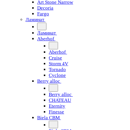
Art Stone Narrow
Decoria
Fargo
Ламинат
Ламинат
Aberhof
Aberhof
Cruise
Storm 4V
Tornado
Сyclone
Berry alloc
Berry alloc
CHATEAU
Eternity
Finesse
Biela CBM