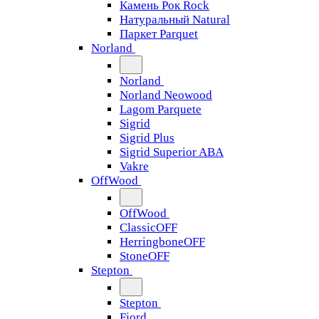
Камень Рок Rock
Натуральный Natural
Паркет Parquet
Norland
Norland
Norland Neowood
Lagom Parquete
Sigrid
Sigrid Plus
Sigrid Superior ABA
Vakre
OffWood
OffWood
ClassicOFF
HerringboneOFF
StoneOFF
Stepton
Stepton
Fjord