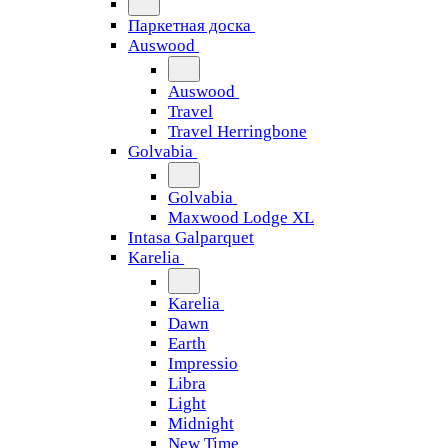
Паркетная доска
Auswood
Auswood
Travel
Travel Herringbone
Golvabia
Golvabia
Maxwood Lodge XL
Intasa Galparquet
Karelia
Karelia
Dawn
Earth
Impressio
Libra
Light
Midnight
New Time