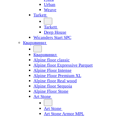
Urban
Weave
Tarkett
Tarkett
Deep House
Wicanders Start SPC
Кварцвинил
Кварцвинил
Alpine floor classic
Alpine floor Expressive Parquet
Alpine Floor Intense
Alpine Floor Premium XL
Alpine floor Real wood
Alpine floor Sequoia
Alpine Floor Stone
Art Stone
Art Stone
Art Stone Armor MPL