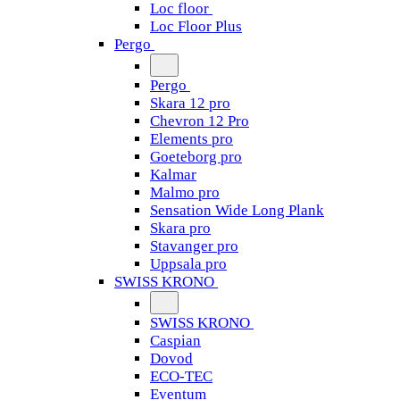
Loc floor
Loc Floor Plus
Pergo
Pergo
Skara 12 pro
Chevron 12 Pro
Elements pro
Goeteborg pro
Kalmar
Malmo pro
Sensation Wide Long Plank
Skara pro
Stavanger pro
Uppsala pro
SWISS KRONO
SWISS KRONO
Caspian
Dovod
ECO-TEC
Eventum