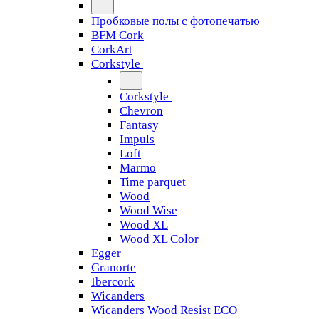
Пробковые полы с фотопечатью
BFM Cork
CorkArt
Corkstyle
Corkstyle
Chevron
Fantasy
Impuls
Loft
Marmo
Time parquet
Wood
Wood Wise
Wood XL
Wood XL Color
Egger
Granorte
Ibercork
Wicanders
Wicanders Wood Resist ECO