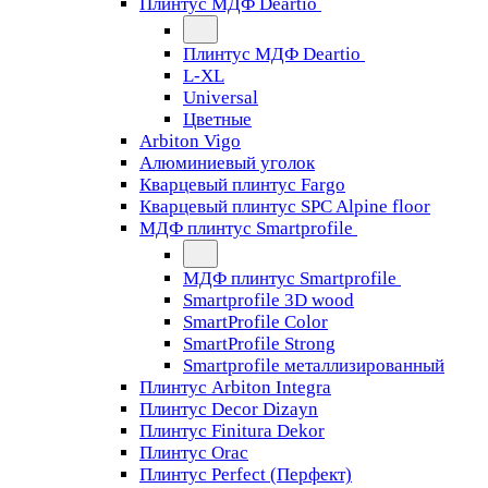
Плинтус МДФ Deartio
Плинтус МДФ Deartio
L-XL
Universal
Цветные
Arbiton Vigo
Алюминиевый уголок
Кварцевый плинтус Fargo
Кварцевый плинтус SPC Alpine floor
МДФ плинтус Smartprofile
МДФ плинтус Smartprofile
Smartprofile 3D wood
SmartProfile Color
SmartProfile Strong
Smartprofile металлизированный
Плинтус Arbiton Integra
Плинтус Decor Dizayn
Плинтус Finitura Dekor
Плинтус Orac
Плинтус Perfect (Перфект)