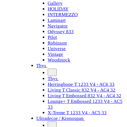
Gallery
HOLIDAY
INTERMEZZO
Laminart
Navigator
Odyssey 833
Pilot
Robinson
Universe
Vintage
Woodstock
Thys
Thys
Herringbone T 1233 V4 - AC6 33
Living T Classic 832 V4 - AC4 32
Living T Embossed 832 V4 - AC4 32
Lounge+ T Embossed 1233 V4 - AC5
33
X-Treme T 1233 V4 - AC5 33
Ultradecor / Kronospan