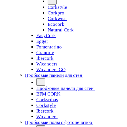
Corkstyle
Corkpro
Corkwise
Ecocork
Natural Cork
EasyCork
Egger
Fomentarino
Granorte
Ibercork
Wicanders
Wicanders GO
Пробковые панели для стен
Пробковые панели для стен
BFM CORK
Corksribas
Corkstyle
Ibercork
Wicanders
Пробковые полы с фотопечатью