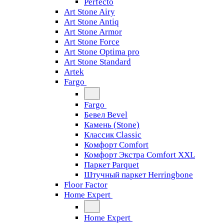
Perfecto
Art Stone Airy
Art Stone Antiq
Art Stone Armor
Art Stone Force
Art Stone Optima pro
Art Stone Standard
Artek
Fargo
Fargo
Бевел Bevel
Камень (Stone)
Классик Classic
Комфорт Comfort
Комфорт Экстра Comfort XXL
Паркет Parquet
Штучный паркет Herringbone
Floor Factor
Home Expert
Home Expert