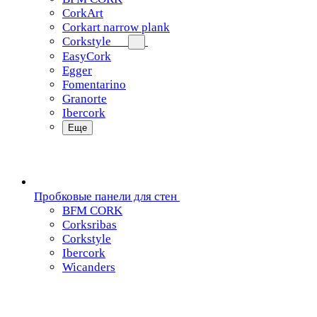
CorkArt
Corkart narrow plank
Corkstyle
EasyCork
Egger
Fomentarino
Granorte
Ibercork
Еще
Пробковые панели для стен
BFM CORK
Corksribas
Corkstyle
Ibercork
Wicanders