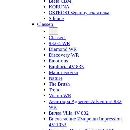
Biela CBM
KORUNA
OSTROST Французская елка
Silence
Classen
Classen
832-4 WR
Diamond WR
Discovery WR
Emotions
Euphoria 4V 833
Manor елочка
Nature
The Brush
Trend
Vision WR
Авантюра Адвенче Adventure 832
WR
Вилла Villa 4V 832
Впечатление Импрешн Impression
4V 1033