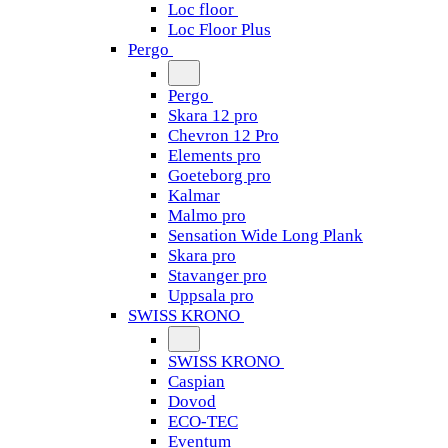
Loc floor
Loc Floor Plus
Pergo
Pergo
Skara 12 pro
Chevron 12 Pro
Elements pro
Goeteborg pro
Kalmar
Malmo pro
Sensation Wide Long Plank
Skara pro
Stavanger pro
Uppsala pro
SWISS KRONO
SWISS KRONO
Caspian
Dovod
ECO-TEC
Eventum