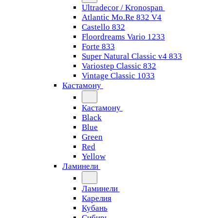
Ultradecor / Kronospan
Atlantic Mo.Re 832 V4
Castello 832
Floordreams Vario 1233
Forte 833
Super Natural Classic v4 833
Variostep Classic 832
Vintage Classic 1033
Кастамону
Кастамону
Black
Blue
Green
Red
Yellow
Ламинели
Ламинели
Карелия
Кубань
Сибирь