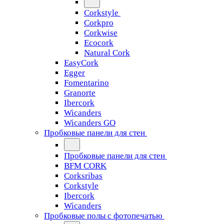
Corkstyle
Corkpro
Corkwise
Ecocork
Natural Cork
EasyCork
Egger
Fomentarino
Granorte
Ibercork
Wicanders
Wicanders GO
Пробковые панели для стен
Пробковые панели для стен
BFM CORK
Corksribas
Corkstyle
Ibercork
Wicanders
Пробковые полы с фотопечатью