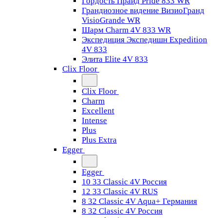
Гордость Прайд Pride 833 WR
Грандиозное видение ВизиоГранд
VisioGrande WR
Шарм Charm 4V 833 WR
Экспедиция Экспедишн Expedition
4V 833
Элита Elite 4V 833
Clix Floor
Clix Floor
Charm
Excellent
Intense
Plus
Plus Extra
Egger
Egger
10 33 Classic 4V Россия
12 33 Classic 4V RUS
8 32 Classic 4V Aqua+ Германия
8 32 Classic 4V Россия