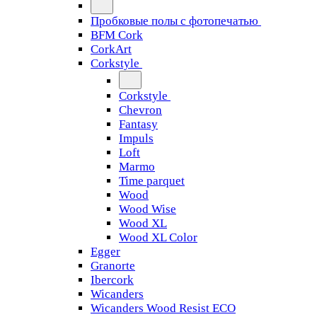
Пробковые полы с фотопечатью
BFM Cork
CorkArt
Corkstyle
Corkstyle
Chevron
Fantasy
Impuls
Loft
Marmo
Time parquet
Wood
Wood Wise
Wood XL
Wood XL Color
Egger
Granorte
Ibercork
Wicanders
Wicanders Wood Resist ECO