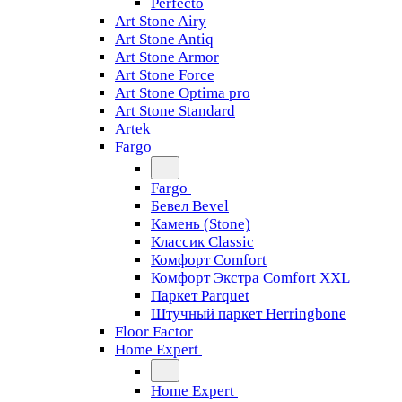
Perfecto
Art Stone Airy
Art Stone Antiq
Art Stone Armor
Art Stone Force
Art Stone Optima pro
Art Stone Standard
Artek
Fargo
Fargo
Бевел Bevel
Камень (Stone)
Классик Classic
Комфорт Comfort
Комфорт Экстра Comfort XXL
Паркет Parquet
Штучный паркет Herringbone
Floor Factor
Home Expert
Home Expert