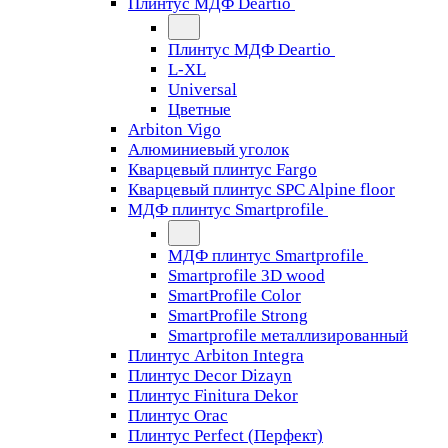
Плинтус МДФ Deartio
Плинтус МДФ Deartio
L-XL
Universal
Цветные
Arbiton Vigo
Алюминиевый уголок
Кварцевый плинтус Fargo
Кварцевый плинтус SPC Alpine floor
МДФ плинтус Smartprofile
МДФ плинтус Smartprofile
Smartprofile 3D wood
SmartProfile Color
SmartProfile Strong
Smartprofile металлизированный
Плинтус Arbiton Integra
Плинтус Decor Dizayn
Плинтус Finitura Dekor
Плинтус Orac
Плинтус Perfect (Перфект)