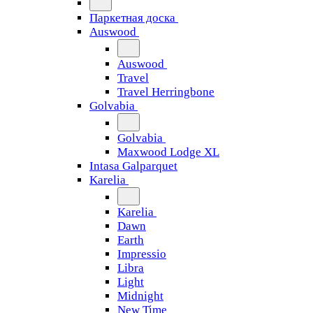
Паркетная доска
Auswood
Auswood
Travel
Travel Herringbone
Golvabia
Golvabia
Maxwood Lodge XL
Intasa Galparquet
Karelia
Karelia
Dawn
Earth
Impressio
Libra
Light
Midnight
New Time