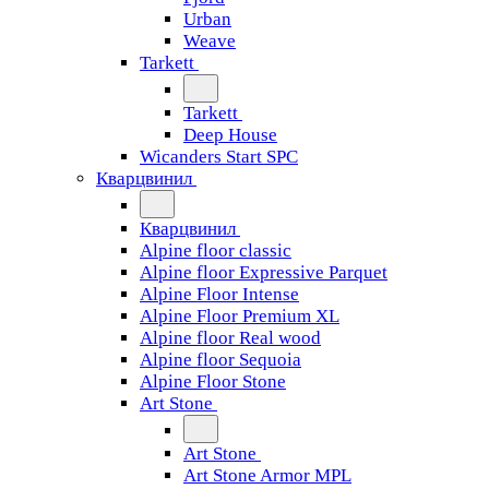
Urban
Weave
Tarkett
Tarkett
Deep House
Wicanders Start SPC
Кварцвинил
Кварцвинил
Alpine floor classic
Alpine floor Expressive Parquet
Alpine Floor Intense
Alpine Floor Premium XL
Alpine floor Real wood
Alpine floor Sequoia
Alpine Floor Stone
Art Stone
Art Stone
Art Stone Armor MPL