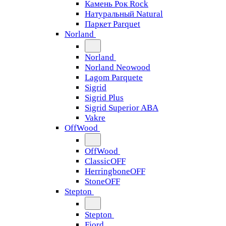
Камень Рок Rock
Натуральный Natural
Паркет Parquet
Norland
Norland
Norland Neowood
Lagom Parquete
Sigrid
Sigrid Plus
Sigrid Superior ABA
Vakre
OffWood
OffWood
ClassicOFF
HerringboneOFF
StoneOFF
Stepton
Stepton
Fjord