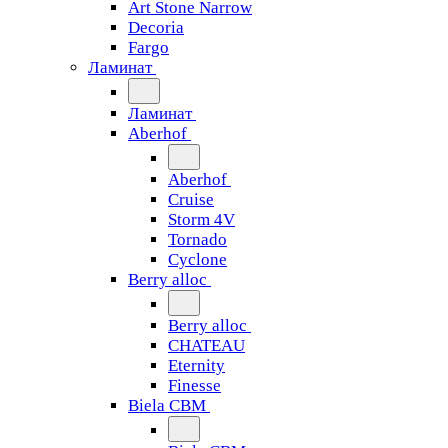
Art Stone Narrow
Decoria
Fargo
Ламинат
Ламинат
Aberhof
Aberhof
Cruise
Storm 4V
Tornado
Сyclone
Berry alloc
Berry alloc
CHATEAU
Eternity
Finesse
Biela CBM