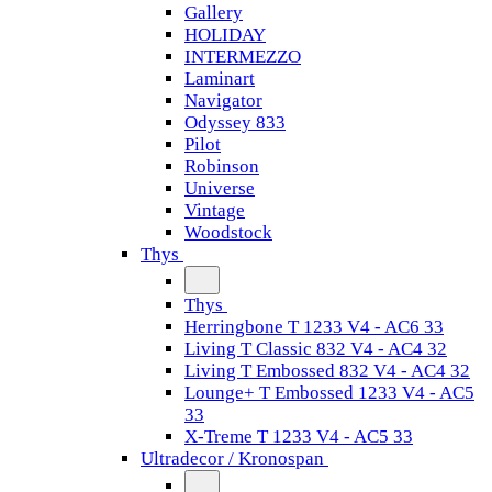
Gallery
HOLIDAY
INTERMEZZO
Laminart
Navigator
Odyssey 833
Pilot
Robinson
Universe
Vintage
Woodstock
Thys
Thys
Herringbone T 1233 V4 - AC6 33
Living T Classic 832 V4 - AC4 32
Living T Embossed 832 V4 - AC4 32
Lounge+ T Embossed 1233 V4 - AC5
33
X-Treme T 1233 V4 - AC5 33
Ultradecor / Kronospan