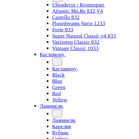
Ultradecor / Kronospan
Atlantic Mo.Re 832 V4
Castello 832
Floordreams Vario 1233
Forte 833
Super Natural Classic v4 833
Variostep Classic 832
Vintage Classic 1033
Кастамону
Кастамону
Black
Blue
Green
Red
Yellow
Ламинели
Ламинели
Карелия
Кубань
Сибирь