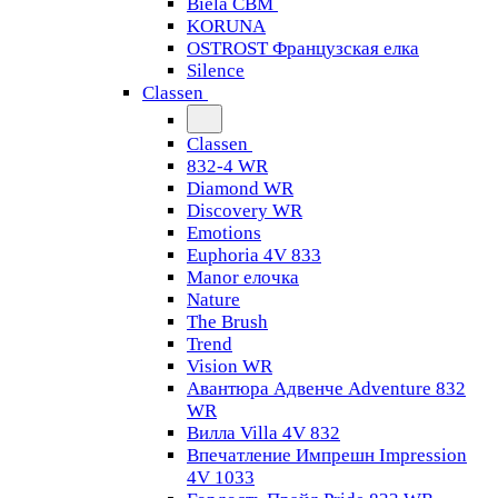
Biela CBM
KORUNA
OSTROST Французская елка
Silence
Classen
Classen
832-4 WR
Diamond WR
Discovery WR
Emotions
Euphoria 4V 833
Manor елочка
Nature
The Brush
Trend
Vision WR
Авантюра Адвенче Adventure 832
WR
Вилла Villa 4V 832
Впечатление Импрешн Impression
4V 1033