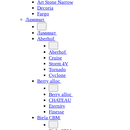
Art Stone Narrow
Decoria
Fargo
Ламинат
Ламинат
Aberhof
Aberhof
Cruise
Storm 4V
Tornado
Сyclone
Berry alloc
Berry alloc
CHATEAU
Eternity
Finesse
Biela CBM