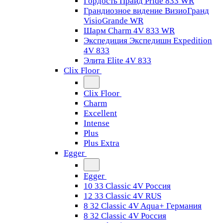
Гордость Прайд Pride 833 WR
Грандиозное видение ВизиоГранд
VisioGrande WR
Шарм Charm 4V 833 WR
Экспедиция Экспедишн Expedition
4V 833
Элита Elite 4V 833
Clix Floor
Clix Floor
Charm
Excellent
Intense
Plus
Plus Extra
Egger
Egger
10 33 Classic 4V Россия
12 33 Classic 4V RUS
8 32 Classic 4V Aqua+ Германия
8 32 Classic 4V Россия