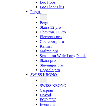
Loc floor
Loc Floor Plus
Pergo
Pergo
Skara 12 pro
Chevron 12 Pro
Elements pro
Goeteborg pro
Kalmar
Malmo pro
Sensation Wide Long Plank
Skara pro
Stavanger pro
Uppsala pro
SWISS KRONO
SWISS KRONO
Caspian
Dovod
ECO-TEC
Eventum