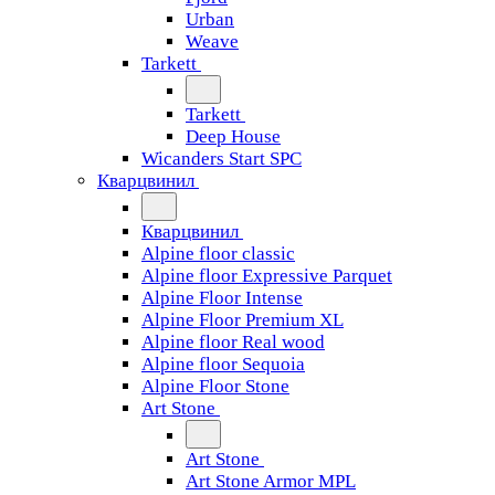
Urban
Weave
Tarkett
Tarkett
Deep House
Wicanders Start SPC
Кварцвинил
Кварцвинил
Alpine floor classic
Alpine floor Expressive Parquet
Alpine Floor Intense
Alpine Floor Premium XL
Alpine floor Real wood
Alpine floor Sequoia
Alpine Floor Stone
Art Stone
Art Stone
Art Stone Armor MPL