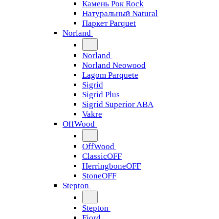
Камень Рок Rock
Натуральный Natural
Паркет Parquet
Norland
Norland
Norland Neowood
Lagom Parquete
Sigrid
Sigrid Plus
Sigrid Superior ABA
Vakre
OffWood
OffWood
ClassicOFF
HerringboneOFF
StoneOFF
Stepton
Stepton
Fjord