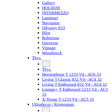
Gallery
HOLIDAY
INTERMEZZO
Laminart
Navigator
Odyssey 833
Pilot
Robinson
Universe
Vintage
Woodstock
Thys
Thys
Herringbone T 1233 V4 - AC6 33
Living T Classic 832 V4 - AC4 32
Living T Embossed 832 V4 - AC4 32
Lounge+ T Embossed 1233 V4 - AC5
33
X-Treme T 1233 V4 - AC5 33
Ultradecor / Kronospan