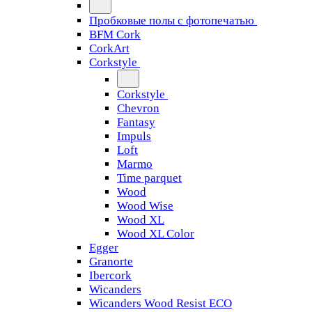
Пробковые полы с фотопечатью
BFM Cork
CorkArt
Corkstyle
Corkstyle
Chevron
Fantasy
Impuls
Loft
Marmo
Time parquet
Wood
Wood Wise
Wood XL
Wood XL Color
Egger
Granorte
Ibercork
Wicanders
Wicanders Wood Resist ECO