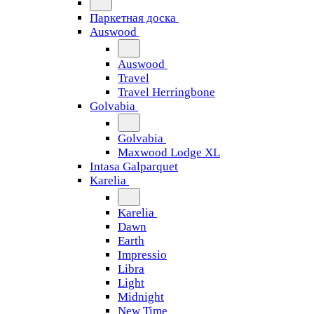
Паркетная доска
Auswood
Auswood
Travel
Travel Herringbone
Golvabia
Golvabia
Maxwood Lodge XL
Intasa Galparquet
Karelia
Karelia
Dawn
Earth
Impressio
Libra
Light
Midnight
New Time