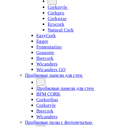
Corkstyle
Corkpro
Corkwise
Ecocork
Natural Cork
EasyCork
Egger
Fomentarino
Granorte
Ibercork
Wicanders
Wicanders GO
Пробковые панели для стен
Пробковые панели для стен
BFM CORK
Corksribas
Corkstyle
Ibercork
Wicanders
Пробковые полы с фотопечатью