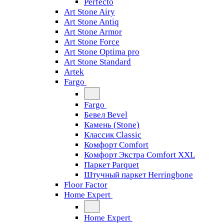
Perfecto
Art Stone Airy
Art Stone Antiq
Art Stone Armor
Art Stone Force
Art Stone Optima pro
Art Stone Standard
Artek
Fargo
Fargo
Бевел Bevel
Камень (Stone)
Классик Classic
Комфорт Comfort
Комфорт Экстра Comfort XXL
Паркет Parquet
Штучный паркет Herringbone
Floor Factor
Home Expert
Home Expert