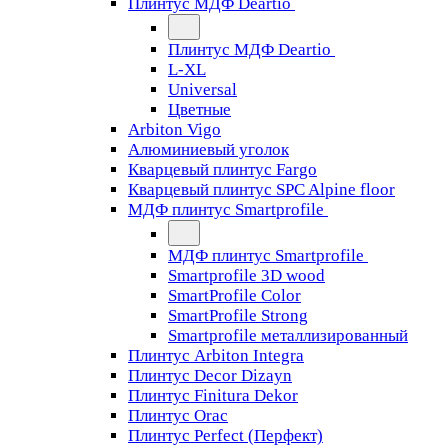
Плинтус МДФ Deartio
Плинтус МДФ Deartio
L-XL
Universal
Цветные
Arbiton Vigo
Алюминиевый уголок
Кварцевый плинтус Fargo
Кварцевый плинтус SPC Alpine floor
МДФ плинтус Smartprofile
МДФ плинтус Smartprofile
Smartprofile 3D wood
SmartProfile Color
SmartProfile Strong
Smartprofile металлизированный
Плинтус Arbiton Integra
Плинтус Decor Dizayn
Плинтус Finitura Dekor
Плинтус Orac
Плинтус Perfect (Перфект)