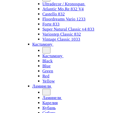
Ultradecor / Kronospan
Atlantic Mo.Re 832 V4
Castello 832
Floordreams Vario 1233
Forte 833
Super Natural Classic v4 833
Variostep Classic 832
Vintage Classic 1033
Кастамону
Кастамону
Black
Blue
Green
Red
Yellow
Ламинели
Ламинели
Карелия
Кубань
Сибирь