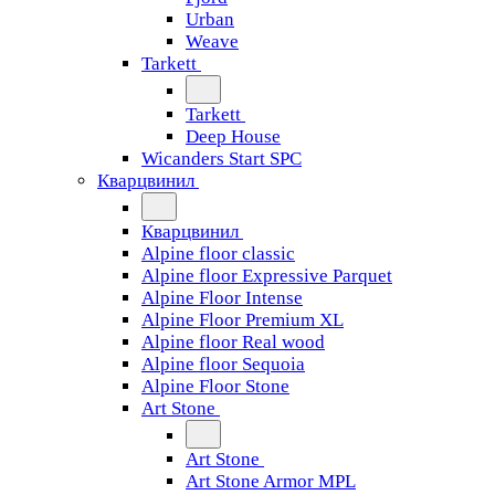
Urban
Weave
Tarkett
Tarkett
Deep House
Wicanders Start SPC
Кварцвинил
Кварцвинил
Alpine floor classic
Alpine floor Expressive Parquet
Alpine Floor Intense
Alpine Floor Premium XL
Alpine floor Real wood
Alpine floor Sequoia
Alpine Floor Stone
Art Stone
Art Stone
Art Stone Armor MPL