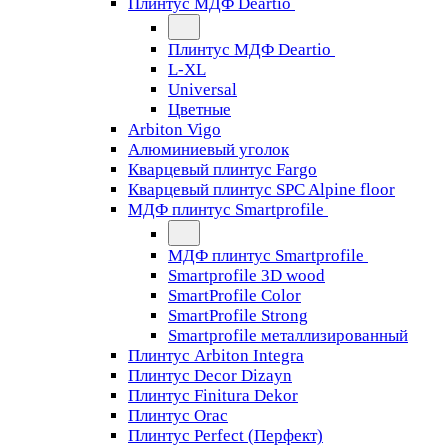
Плинтус МДФ Deartio
Плинтус МДФ Deartio
L-XL
Universal
Цветные
Arbiton Vigo
Алюминиевый уголок
Кварцевый плинтус Fargo
Кварцевый плинтус SPC Alpine floor
МДФ плинтус Smartprofile
МДФ плинтус Smartprofile
Smartprofile 3D wood
SmartProfile Color
SmartProfile Strong
Smartprofile металлизированный
Плинтус Arbiton Integra
Плинтус Decor Dizayn
Плинтус Finitura Dekor
Плинтус Orac
Плинтус Perfect (Перфект)