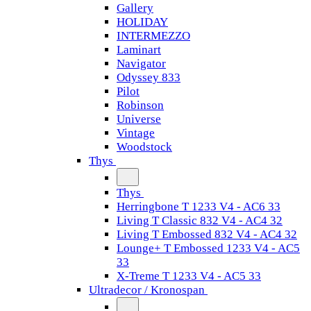
Gallery
HOLIDAY
INTERMEZZO
Laminart
Navigator
Odyssey 833
Pilot
Robinson
Universe
Vintage
Woodstock
Thys
Thys
Herringbone T 1233 V4 - AC6 33
Living T Classic 832 V4 - AC4 32
Living T Embossed 832 V4 - AC4 32
Lounge+ T Embossed 1233 V4 - AC5
33
X-Treme T 1233 V4 - AC5 33
Ultradecor / Kronospan