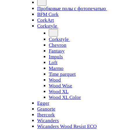
Пробковые полы с фотопечатью
BFM Cork
CorkArt
Corkstyle
Corkstyle
Chevron
Fantasy
Impuls
Loft
Marmo
Time parquet
Wood
Wood Wise
Wood XL
Wood XL Color
Egger
Granorte
Ibercork
Wicanders
Wicanders Wood Resist ECO