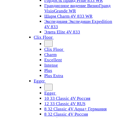
Гордость Прайд Pride 833 WR
Грандиозное видение ВизиоГранд
VisioGrande WR
Шарм Charm 4V 833 WR
Экспедиция Экспедишн Expedition
4V 833
Элита Elite 4V 833
Clix Floor
Clix Floor
Charm
Excellent
Intense
Plus
Plus Extra
Egger
Egger
10 33 Classic 4V Россия
12 33 Classic 4V RUS
8 32 Classic 4V Aqua+ Германия
8 32 Classic 4V Россия