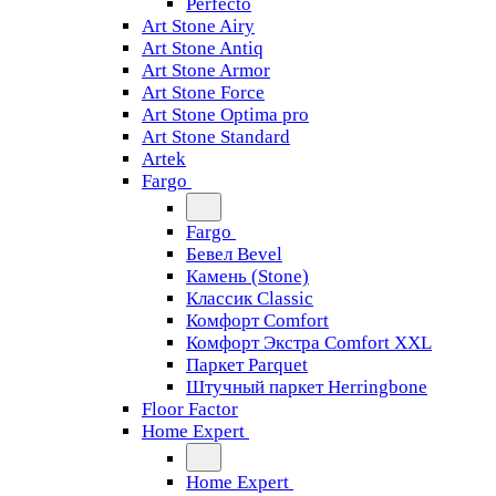
Perfecto
Art Stone Airy
Art Stone Antiq
Art Stone Armor
Art Stone Force
Art Stone Optima pro
Art Stone Standard
Artek
Fargo
Fargo
Бевел Bevel
Камень (Stone)
Классик Classic
Комфорт Comfort
Комфорт Экстра Comfort XXL
Паркет Parquet
Штучный паркет Herringbone
Floor Factor
Home Expert
Home Expert