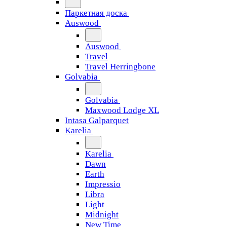
Паркетная доска
Auswood
Auswood
Travel
Travel Herringbone
Golvabia
Golvabia
Maxwood Lodge XL
Intasa Galparquet
Karelia
Karelia
Dawn
Earth
Impressio
Libra
Light
Midnight
New Time