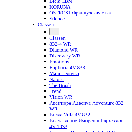
Biela CBM
KORUNA
OSTROST Французская елка
Silence
Classen
Classen
832-4 WR
Diamond WR
Discovery WR
Emotions
Euphoria 4V 833
Manor елочка
Nature
The Brush
Trend
Vision WR
Авантюра Адвенче Adventure 832
WR
Вилла Villa 4V 832
Впечатление Импрешн Impression
4V 1033