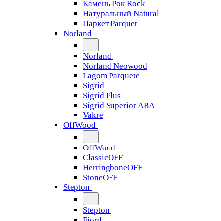
Камень Рок Rock
Натуральный Natural
Паркет Parquet
Norland
Norland
Norland Neowood
Lagom Parquete
Sigrid
Sigrid Plus
Sigrid Superior ABA
Vakre
OffWood
OffWood
ClassicOFF
HerringboneOFF
StoneOFF
Stepton
Stepton
Fjord