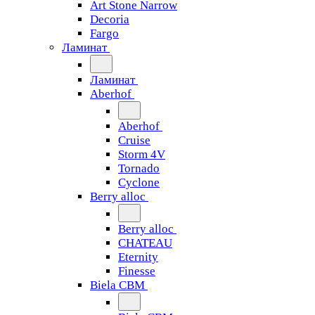
Art Stone Narrow
Decoria
Fargo
Ламинат
Ламинат
Aberhof
Aberhof
Cruise
Storm 4V
Tornado
Сyclone
Berry alloc
Berry alloc
CHATEAU
Eternity
Finesse
Biela CBM