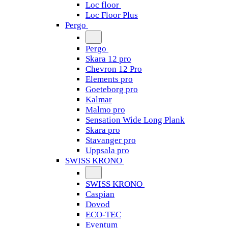
Loc floor
Loc Floor Plus
Pergo
Pergo
Skara 12 pro
Chevron 12 Pro
Elements pro
Goeteborg pro
Kalmar
Malmo pro
Sensation Wide Long Plank
Skara pro
Stavanger pro
Uppsala pro
SWISS KRONO
SWISS KRONO
Caspian
Dovod
ECO-TEC
Eventum