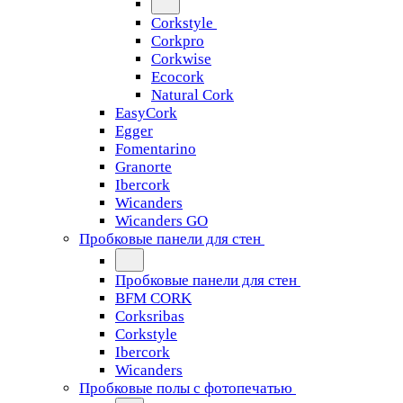
Corkstyle
Corkpro
Corkwise
Ecocork
Natural Cork
EasyCork
Egger
Fomentarino
Granorte
Ibercork
Wicanders
Wicanders GO
Пробковые панели для стен
Пробковые панели для стен
BFM CORK
Corksribas
Corkstyle
Ibercork
Wicanders
Пробковые полы с фотопечатью