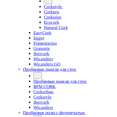
Corkstyle
Corkpro
Corkwise
Ecocork
Natural Cork
EasyCork
Egger
Fomentarino
Granorte
Ibercork
Wicanders
Wicanders GO
Пробковые панели для стен
Пробковые панели для стен
BFM CORK
Corksribas
Corkstyle
Ibercork
Wicanders
Пробковые полы с фотопечатью