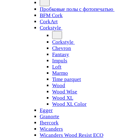
Пробковые полы с фотопечатью
BFM Cork
CorkArt
Corkstyle
Corkstyle
Chevron
Fantasy
Impuls
Loft
Marmo
Time parquet
Wood
Wood Wise
Wood XL
Wood XL Color
Egger
Granorte
Ibercork
Wicanders
Wicanders Wood Resist ECO