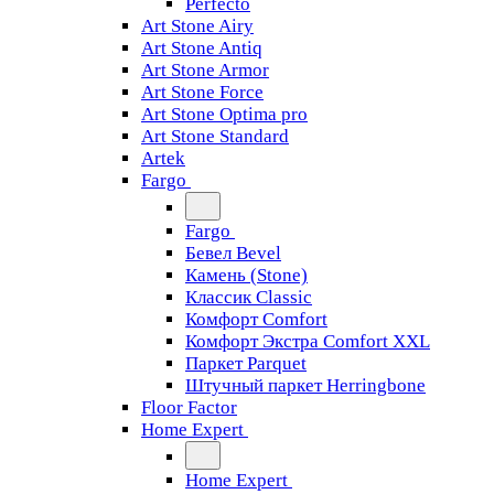
Perfecto
Art Stone Airy
Art Stone Antiq
Art Stone Armor
Art Stone Force
Art Stone Optima pro
Art Stone Standard
Artek
Fargo
Fargo
Бевел Bevel
Камень (Stone)
Классик Classic
Комфорт Comfort
Комфорт Экстра Comfort XXL
Паркет Parquet
Штучный паркет Herringbone
Floor Factor
Home Expert
Home Expert