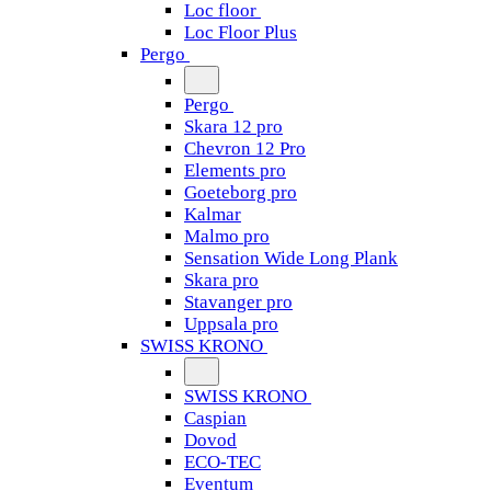
Loc floor
Loc Floor Plus
Pergo
Pergo
Skara 12 pro
Chevron 12 Pro
Elements pro
Goeteborg pro
Kalmar
Malmo pro
Sensation Wide Long Plank
Skara pro
Stavanger pro
Uppsala pro
SWISS KRONO
SWISS KRONO
Caspian
Dovod
ECO-TEC
Eventum