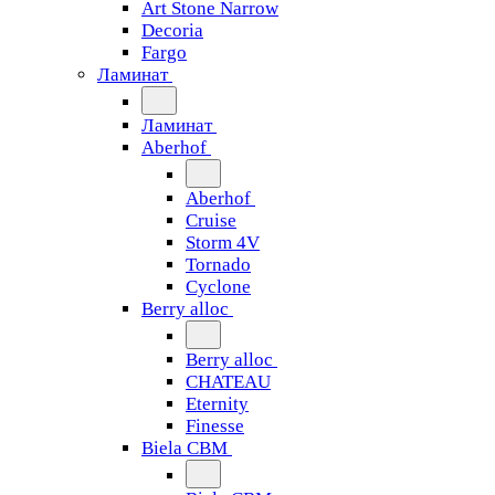
Art Stone Narrow
Decoria
Fargo
Ламинат
Ламинат
Aberhof
Aberhof
Cruise
Storm 4V
Tornado
Сyclone
Berry alloc
Berry alloc
CHATEAU
Eternity
Finesse
Biela CBM