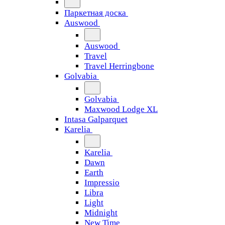
Паркетная доска
Auswood
Auswood
Travel
Travel Herringbone
Golvabia
Golvabia
Maxwood Lodge XL
Intasa Galparquet
Karelia
Karelia
Dawn
Earth
Impressio
Libra
Light
Midnight
New Time