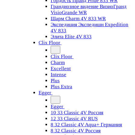
Гордость Прайд Pride 833 WR
Грандиозное видение ВизиоГранд
VisioGrande WR
Шарм Charm 4V 833 WR
Экспедиция Экспедишн Expedition
4V 833
Элита Elite 4V 833
Clix Floor
Clix Floor
Charm
Excellent
Intense
Plus
Plus Extra
Egger
Egger
10 33 Classic 4V Россия
12 33 Classic 4V RUS
8 32 Classic 4V Aqua+ Германия
8 32 Classic 4V Россия