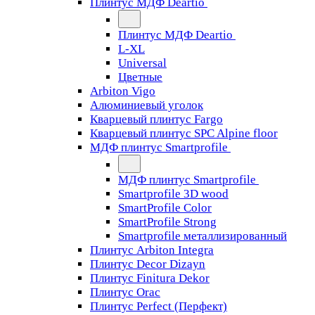
Плинтус МДФ Deartio
Плинтус МДФ Deartio
L-XL
Universal
Цветные
Arbiton Vigo
Алюминиевый уголок
Кварцевый плинтус Fargo
Кварцевый плинтус SPC Alpine floor
МДФ плинтус Smartprofile
МДФ плинтус Smartprofile
Smartprofile 3D wood
SmartProfile Color
SmartProfile Strong
Smartprofile металлизированный
Плинтус Arbiton Integra
Плинтус Decor Dizayn
Плинтус Finitura Dekor
Плинтус Orac
Плинтус Perfect (Перфект)