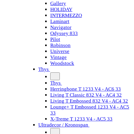
Gallery
HOLIDAY
INTERMEZZO
Laminart
Navigator
Odyssey 833
Pilot
Robinson
Universe
Vintage
Woodstock
Thys
Thys
Herringbone T 1233 V4 - AC6 33
Living T Classic 832 V4 - AC4 32
Living T Embossed 832 V4 - AC4 32
Lounge+ T Embossed 1233 V4 - AC5
33
X-Treme T 1233 V4 - AC5 33
Ultradecor / Kronospan