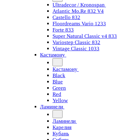
Ultradecor / Kronospan
Atlantic Mo.Re 832 V4
Castello 832
Floordreams Vario 1233
Forte 833
Super Natural Classic v4 833
Variostep Classic 832
Vintage Classic 1033
Кастамону
Кастамону
Black
Blue
Green
Red
Yellow
Ламинели
Ламинели
Карелия
Кубань
Сибирь