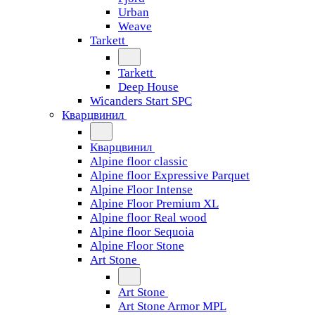
Urban
Weave
Tarkett
Tarkett
Deep House
Wicanders Start SPC
Кварцвинил
Кварцвинил
Alpine floor classic
Alpine floor Expressive Parquet
Alpine Floor Intense
Alpine Floor Premium XL
Alpine floor Real wood
Alpine floor Sequoia
Alpine Floor Stone
Art Stone
Art Stone
Art Stone Armor MPL