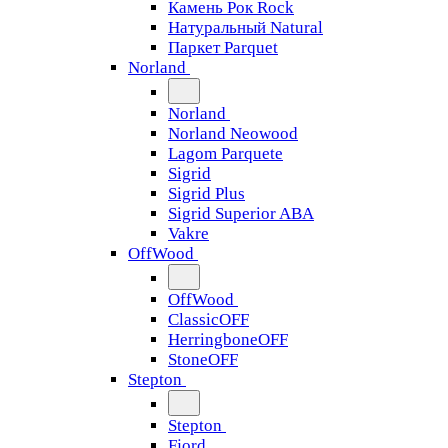
Камень Рок Rock
Натуральный Natural
Паркет Parquet
Norland
Norland
Norland Neowood
Lagom Parquete
Sigrid
Sigrid Plus
Sigrid Superior ABA
Vakre
OffWood
OffWood
ClassicOFF
HerringboneOFF
StoneOFF
Stepton
Stepton
Fjord