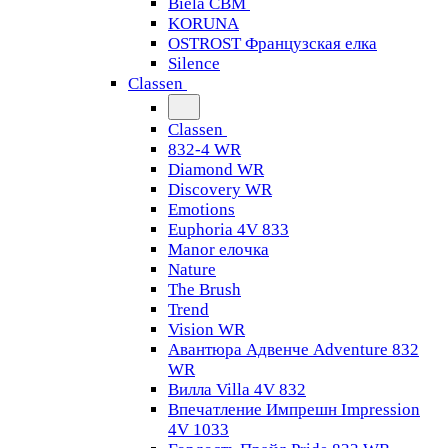
Biela CBM
KORUNA
OSTROST Французская елка
Silence
Classen
Classen
832-4 WR
Diamond WR
Discovery WR
Emotions
Euphoria 4V 833
Manor елочка
Nature
The Brush
Trend
Vision WR
Авантюра Адвенче Adventure 832
WR
Вилла Villa 4V 832
Впечатление Импрешн Impression
4V 1033