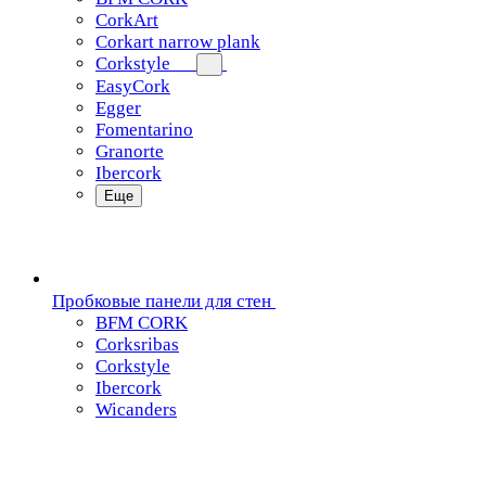
CorkArt
Corkart narrow plank
Corkstyle
EasyCork
Egger
Fomentarino
Granorte
Ibercork
Еще
Пробковые панели для стен
BFM CORK
Corksribas
Corkstyle
Ibercork
Wicanders