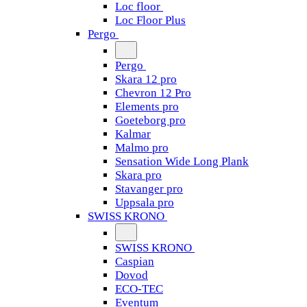
Loc floor
Loc Floor Plus
Pergo
Pergo
Skara 12 pro
Chevron 12 Pro
Elements pro
Goeteborg pro
Kalmar
Malmo pro
Sensation Wide Long Plank
Skara pro
Stavanger pro
Uppsala pro
SWISS KRONO
SWISS KRONO
Caspian
Dovod
ECO-TEC
Eventum