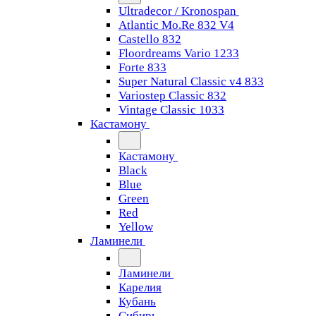
Ultradecor / Kronospan
Atlantic Mo.Re 832 V4
Castello 832
Floordreams Vario 1233
Forte 833
Super Natural Classic v4 833
Variostep Classic 832
Vintage Classic 1033
Кастамону
Кастамону
Black
Blue
Green
Red
Yellow
Ламинели
Ламинели
Карелия
Кубань
Сибирь