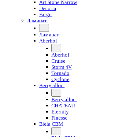
Art Stone Narrow
Decoria
Fargo
Ламинат
Ламинат
Aberhof
Aberhof
Cruise
Storm 4V
Tornado
Сyclone
Berry alloc
Berry alloc
CHATEAU
Eternity
Finesse
Biela CBM