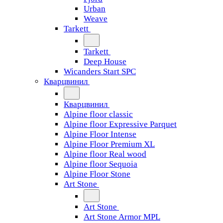
Urban
Weave
Tarkett
Tarkett
Deep House
Wicanders Start SPC
Кварцвинил
Кварцвинил
Alpine floor classic
Alpine floor Expressive Parquet
Alpine Floor Intense
Alpine Floor Premium XL
Alpine floor Real wood
Alpine floor Sequoia
Alpine Floor Stone
Art Stone
Art Stone
Art Stone Armor MPL