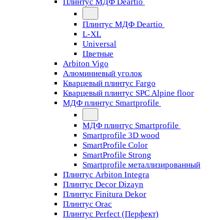
Плинтус МДФ Deartio
Плинтус МДФ Deartio
L-XL
Universal
Цветные
Arbiton Vigo
Алюминиевый уголок
Кварцевый плинтус Fargo
Кварцевый плинтус SPC Alpine floor
МДФ плинтус Smartprofile
МДФ плинтус Smartprofile
Smartprofile 3D wood
SmartProfile Color
SmartProfile Strong
Smartprofile металлизированный
Плинтус Arbiton Integra
Плинтус Decor Dizayn
Плинтус Finitura Dekor
Плинтус Orac
Плинтус Perfect (Перфект)