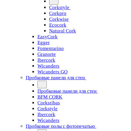
Corkstyle
Corkpro
Corkwise
Ecocork
Natural Cork
EasyCork
Egger
Fomentarino
Granorte
Ibercork
Wicanders
Wicanders GO
Пробковые панели для стен
Пробковые панели для стен
BFM CORK
Corksribas
Corkstyle
Ibercork
Wicanders
Пробковые полы с фотопечатью