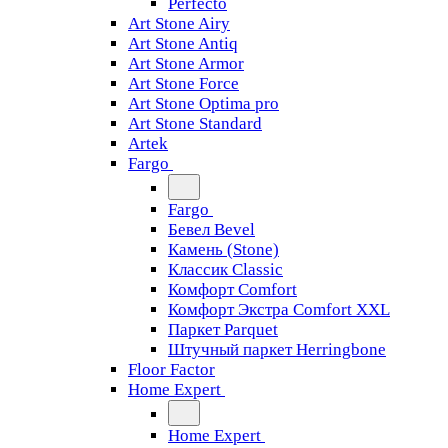
Perfecto
Art Stone Airy
Art Stone Antiq
Art Stone Armor
Art Stone Force
Art Stone Optima pro
Art Stone Standard
Artek
Fargo
Fargo
Бевел Bevel
Камень (Stone)
Классик Classic
Комфорт Comfort
Комфорт Экстра Comfort XXL
Паркет Parquet
Штучный паркет Herringbone
Floor Factor
Home Expert
Home Expert