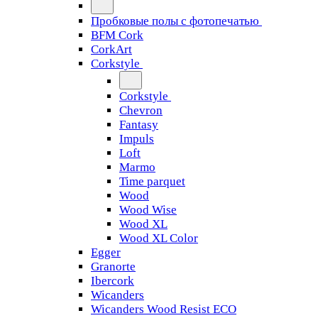
Пробковые полы с фотопечатью
BFM Cork
CorkArt
Corkstyle
Corkstyle
Chevron
Fantasy
Impuls
Loft
Marmo
Time parquet
Wood
Wood Wise
Wood XL
Wood XL Color
Egger
Granorte
Ibercork
Wicanders
Wicanders Wood Resist ECO