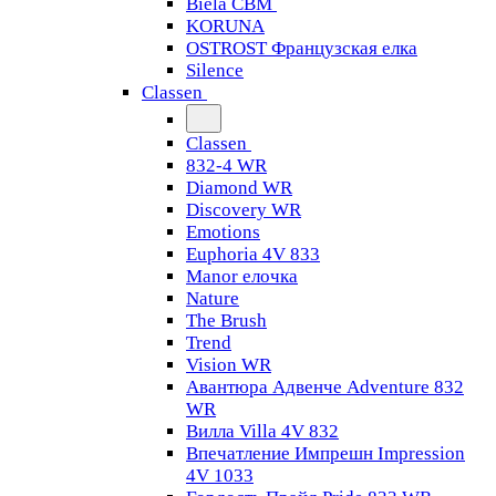
Biela CBM
KORUNA
OSTROST Французская елка
Silence
Classen
Classen
832-4 WR
Diamond WR
Discovery WR
Emotions
Euphoria 4V 833
Manor елочка
Nature
The Brush
Trend
Vision WR
Авантюра Адвенче Adventure 832
WR
Вилла Villa 4V 832
Впечатление Импрешн Impression
4V 1033