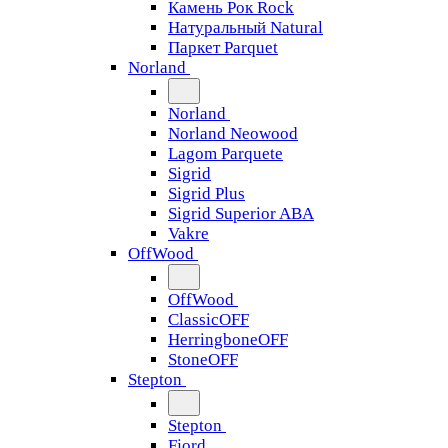
Камень Рок Rock
Натуральный Natural
Паркет Parquet
Norland
Norland
Norland Neowood
Lagom Parquete
Sigrid
Sigrid Plus
Sigrid Superior ABA
Vakre
OffWood
OffWood
ClassicOFF
HerringboneOFF
StoneOFF
Stepton
Stepton
Fjord