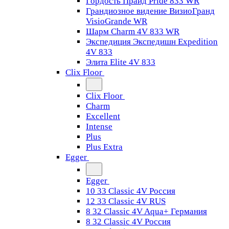
Гордость Прайд Pride 833 WR
Грандиозное видение ВизиоГранд
VisioGrande WR
Шарм Charm 4V 833 WR
Экспедиция Экспедишн Expedition
4V 833
Элита Elite 4V 833
Clix Floor
Clix Floor
Charm
Excellent
Intense
Plus
Plus Extra
Egger
Egger
10 33 Classic 4V Россия
12 33 Classic 4V RUS
8 32 Classic 4V Aqua+ Германия
8 32 Classic 4V Россия