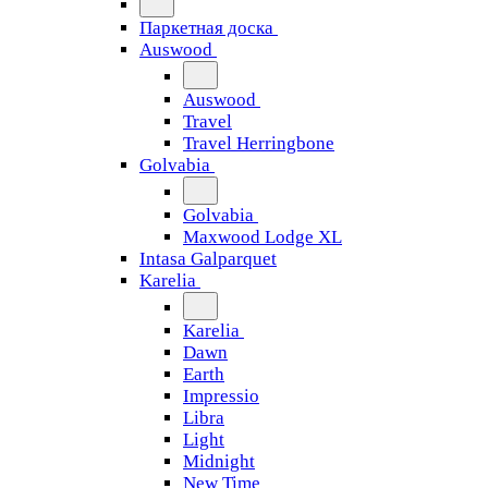
Паркетная доска
Auswood
Auswood
Travel
Travel Herringbone
Golvabia
Golvabia
Maxwood Lodge XL
Intasa Galparquet
Karelia
Karelia
Dawn
Earth
Impressio
Libra
Light
Midnight
New Time