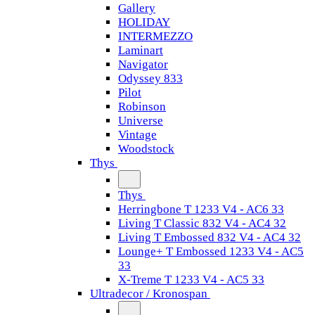
Gallery
HOLIDAY
INTERMEZZO
Laminart
Navigator
Odyssey 833
Pilot
Robinson
Universe
Vintage
Woodstock
Thys
Thys
Herringbone T 1233 V4 - AC6 33
Living T Classic 832 V4 - AC4 32
Living T Embossed 832 V4 - AC4 32
Lounge+ T Embossed 1233 V4 - AC5
33
X-Treme T 1233 V4 - AC5 33
Ultradecor / Kronospan