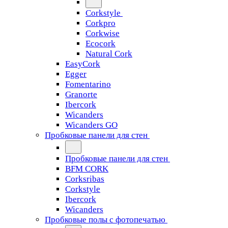
Corkstyle
Corkpro
Corkwise
Ecocork
Natural Cork
EasyCork
Egger
Fomentarino
Granorte
Ibercork
Wicanders
Wicanders GO
Пробковые панели для стен
Пробковые панели для стен
BFM CORK
Corksribas
Corkstyle
Ibercork
Wicanders
Пробковые полы с фотопечатью