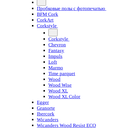
Пробковые полы с фотопечатью
BFM Cork
CorkArt
Corkstyle
Corkstyle
Chevron
Fantasy
Impuls
Loft
Marmo
Time parquet
Wood
Wood Wise
Wood XL
Wood XL Color
Egger
Granorte
Ibercork
Wicanders
Wicanders Wood Resist ECO