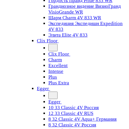
Гордость Прайд Pride 833 WR
Грандиозное видение ВизиоГранд
VisioGrande WR
Шарм Charm 4V 833 WR
Экспедиция Экспедишн Expedition
4V 833
Элита Elite 4V 833
Clix Floor
Clix Floor
Charm
Excellent
Intense
Plus
Plus Extra
Egger
Egger
10 33 Classic 4V Россия
12 33 Classic 4V RUS
8 32 Classic 4V Aqua+ Германия
8 32 Classic 4V Россия