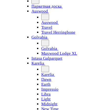
Паркетная доска
Auswood
Auswood
Travel
Travel Herringbone
Golvabia
Golvabia
Maxwood Lodge XL
Intasa Galparquet
Karelia
Karelia
Dawn
Earth
Impressio
Libra
Light
Midnight
New Time