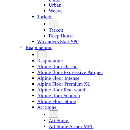
Urban
Weave
Tarkett
Tarkett
Deep House
Wicanders Start SPC
Кварцвинил
Кварцвинил
Alpine floor classic
Alpine floor Expressive Parquet
Alpine Floor Intense
Alpine Floor Premium XL
Alpine floor Real wood
Alpine floor Sequoia
Alpine Floor Stone
Art Stone
Art Stone
Art Stone Armor MPL