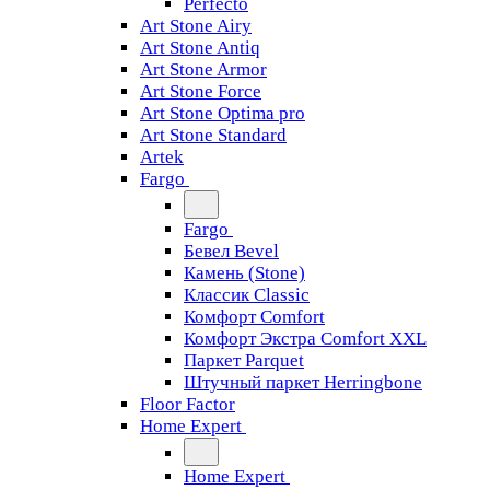
Perfecto
Art Stone Airy
Art Stone Antiq
Art Stone Armor
Art Stone Force
Art Stone Optima pro
Art Stone Standard
Artek
Fargo
Fargo
Бевел Bevel
Камень (Stone)
Классик Classic
Комфорт Comfort
Комфорт Экстра Comfort XXL
Паркет Parquet
Штучный паркет Herringbone
Floor Factor
Home Expert
Home Expert