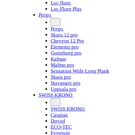
Loc floor
Loc Floor Plus
Pergo
Pergo
Skara 12 pro
Chevron 12 Pro
Elements pro
Goeteborg pro
Kalmar
Malmo pro
Sensation Wide Long Plank
Skara pro
Stavanger pro
Uppsala pro
SWISS KRONO
SWISS KRONO
Caspian
Dovod
ECO-TEC
Eventum