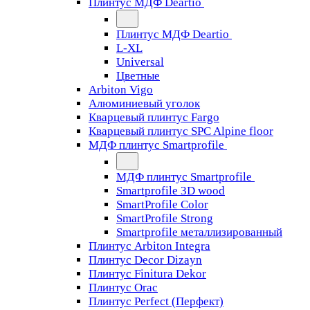
Плинтус МДФ Deartio
Плинтус МДФ Deartio
L-XL
Universal
Цветные
Arbiton Vigo
Алюминиевый уголок
Кварцевый плинтус Fargo
Кварцевый плинтус SPC Alpine floor
МДФ плинтус Smartprofile
МДФ плинтус Smartprofile
Smartprofile 3D wood
SmartProfile Color
SmartProfile Strong
Smartprofile металлизированный
Плинтус Arbiton Integra
Плинтус Decor Dizayn
Плинтус Finitura Dekor
Плинтус Orac
Плинтус Perfect (Перфект)