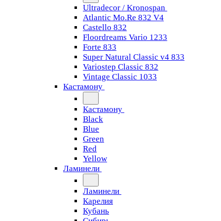
Ultradecor / Kronospan
Atlantic Mo.Re 832 V4
Castello 832
Floordreams Vario 1233
Forte 833
Super Natural Classic v4 833
Variostep Classic 832
Vintage Classic 1033
Кастамону
Кастамону
Black
Blue
Green
Red
Yellow
Ламинели
Ламинели
Карелия
Кубань
Сибирь