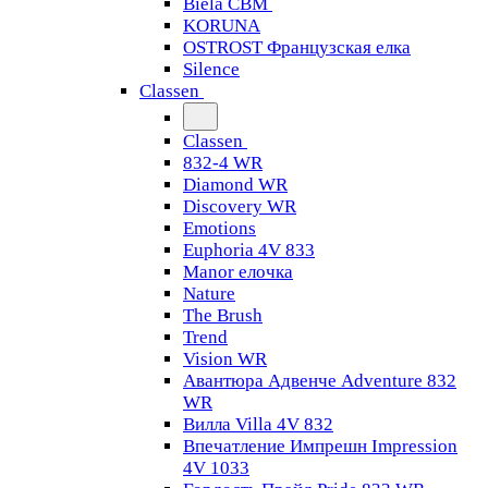
Biela CBM
KORUNA
OSTROST Французская елка
Silence
Classen
Classen
832-4 WR
Diamond WR
Discovery WR
Emotions
Euphoria 4V 833
Manor елочка
Nature
The Brush
Trend
Vision WR
Авантюра Адвенче Adventure 832
WR
Вилла Villa 4V 832
Впечатление Импрешн Impression
4V 1033