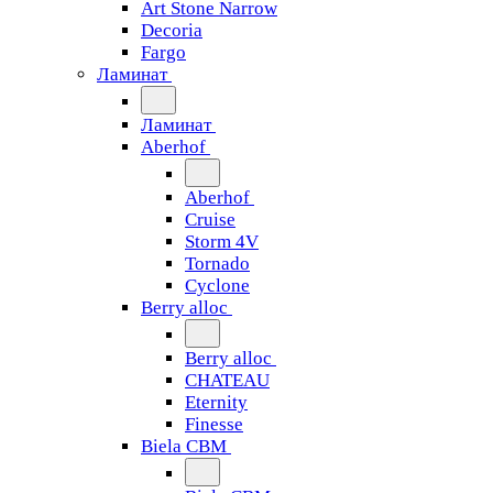
Art Stone Narrow
Decoria
Fargo
Ламинат
Ламинат
Aberhof
Aberhof
Cruise
Storm 4V
Tornado
Сyclone
Berry alloc
Berry alloc
CHATEAU
Eternity
Finesse
Biela CBM