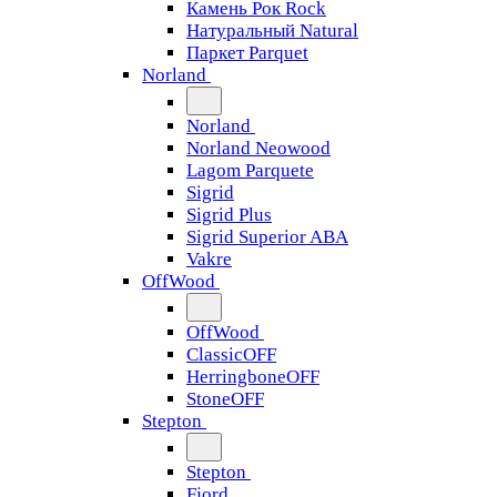
Камень Рок Rock
Натуральный Natural
Паркет Parquet
Norland
Norland
Norland Neowood
Lagom Parquete
Sigrid
Sigrid Plus
Sigrid Superior ABA
Vakre
OffWood
OffWood
ClassicOFF
HerringboneOFF
StoneOFF
Stepton
Stepton
Fjord