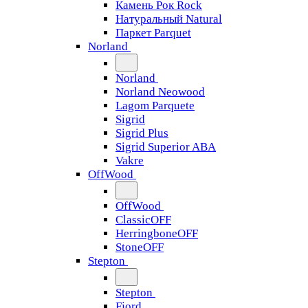
Камень Рок Rock
Натуральный Natural
Паркет Parquet
Norland
Norland
Norland Neowood
Lagom Parquete
Sigrid
Sigrid Plus
Sigrid Superior ABA
Vakre
OffWood
OffWood
ClassicOFF
HerringboneOFF
StoneOFF
Stepton
Stepton
Fjord