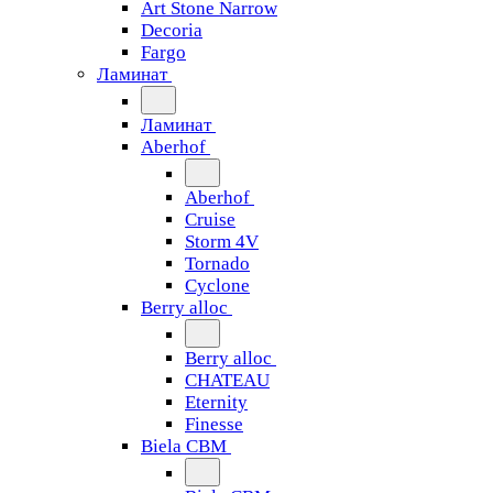
Art Stone Narrow
Decoria
Fargo
Ламинат
Ламинат
Aberhof
Aberhof
Cruise
Storm 4V
Tornado
Сyclone
Berry alloc
Berry alloc
CHATEAU
Eternity
Finesse
Biela CBM