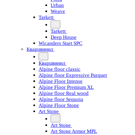
Urban
Weave
Tarkett
Tarkett
Deep House
Wicanders Start SPC
Кварцвинил
Кварцвинил
Alpine floor classic
Alpine floor Expressive Parquet
Alpine Floor Intense
Alpine Floor Premium XL
Alpine floor Real wood
Alpine floor Sequoia
Alpine Floor Stone
Art Stone
Art Stone
Art Stone Armor MPL