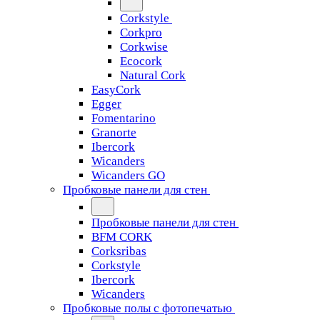
Corkstyle
Corkpro
Corkwise
Ecocork
Natural Cork
EasyCork
Egger
Fomentarino
Granorte
Ibercork
Wicanders
Wicanders GO
Пробковые панели для стен
Пробковые панели для стен
BFM CORK
Corksribas
Corkstyle
Ibercork
Wicanders
Пробковые полы с фотопечатью