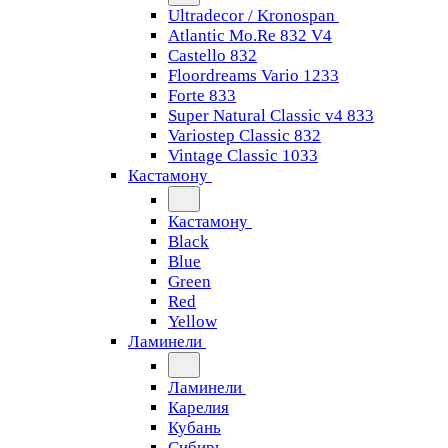
Ultradecor / Kronospan
Atlantic Mo.Re 832 V4
Castello 832
Floordreams Vario 1233
Forte 833
Super Natural Classic v4 833
Variostep Classic 832
Vintage Classic 1033
Кастамону
Кастамону
Black
Blue
Green
Red
Yellow
Ламинели
Ламинели
Карелия
Кубань
Сибирь