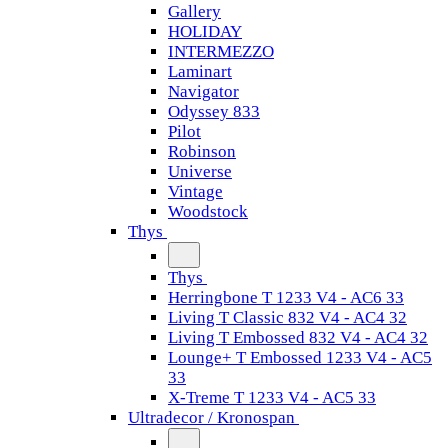
Gallery
HOLIDAY
INTERMEZZO
Laminart
Navigator
Odyssey 833
Pilot
Robinson
Universe
Vintage
Woodstock
Thys
Thys
Herringbone T 1233 V4 - AC6 33
Living T Classic 832 V4 - AC4 32
Living T Embossed 832 V4 - AC4 32
Lounge+ T Embossed 1233 V4 - AC5
33
X-Treme T 1233 V4 - AC5 33
Ultradecor / Kronospan