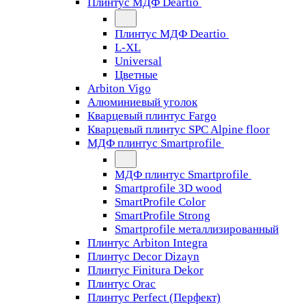
Плинтус МДФ Deartio
Плинтус МДФ Deartio
L-XL
Universal
Цветные
Arbiton Vigo
Алюминиевый уголок
Кварцевый плинтус Fargo
Кварцевый плинтус SPC Alpine floor
МДФ плинтус Smartprofile
МДФ плинтус Smartprofile
Smartprofile 3D wood
SmartProfile Color
SmartProfile Strong
Smartprofile металлизированный
Плинтус Arbiton Integra
Плинтус Decor Dizayn
Плинтус Finitura Dekor
Плинтус Orac
Плинтус Perfect (Перфект)