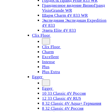
Гордость Прайд Pride 833 WR
Грандиозное видение ВизиоГранд
VisioGrande WR
Шарм Charm 4V 833 WR
Экспедиция Экспедишн Expedition
4V 833
Элита Elite 4V 833
Clix Floor
Clix Floor
Charm
Excellent
Intense
Plus
Plus Extra
Egger
Egger
10 33 Classic 4V Россия
12 33 Classic 4V RUS
8 32 Classic 4V Aqua+ Германия
8 32 Classic 4V Россия