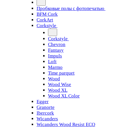
Пробковые полы с фотопечатью
BFM Cork
CorkArt
Corkstyle
Corkstyle
Chevron
Fantasy
Impuls
Loft
Marmo
Time parquet
Wood
Wood Wise
Wood XL
Wood XL Color
Egger
Granorte
Ibercork
Wicanders
Wicanders Wood Resist ECO