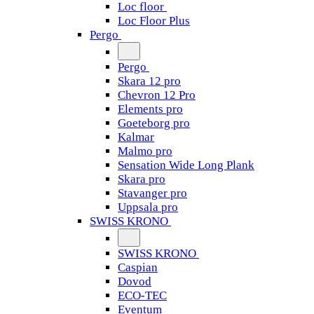
Loc floor
Loc Floor Plus
Pergo
Pergo
Skara 12 pro
Chevron 12 Pro
Elements pro
Goeteborg pro
Kalmar
Malmo pro
Sensation Wide Long Plank
Skara pro
Stavanger pro
Uppsala pro
SWISS KRONO
SWISS KRONO
Caspian
Dovod
ECO-TEC
Eventum