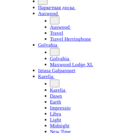
Паркетная доска
Auswood
Auswood
Travel
Travel Herringbone
Golvabia
Golvabia
Maxwood Lodge XL
Intasa Galparquet
Karelia
Karelia
Dawn
Earth
Impressio
Libra
Light
Midnight
New Time