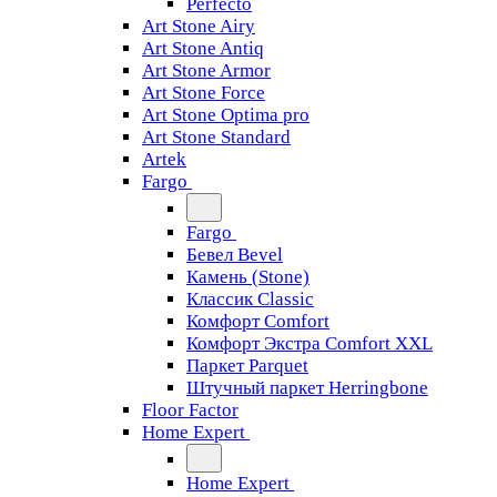
Perfecto
Art Stone Airy
Art Stone Antiq
Art Stone Armor
Art Stone Force
Art Stone Optima pro
Art Stone Standard
Artek
Fargo
Fargo
Бевел Bevel
Камень (Stone)
Классик Classic
Комфорт Comfort
Комфорт Экстра Comfort XXL
Паркет Parquet
Штучный паркет Herringbone
Floor Factor
Home Expert
Home Expert