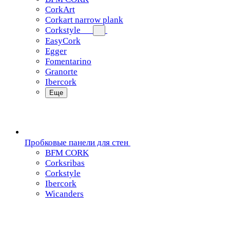
CorkArt
Corkart narrow plank
Corkstyle
EasyCork
Egger
Fomentarino
Granorte
Ibercork
Еще
Пробковые панели для стен
BFM CORK
Corksribas
Corkstyle
Ibercork
Wicanders