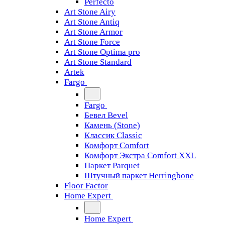
Perfecto
Art Stone Airy
Art Stone Antiq
Art Stone Armor
Art Stone Force
Art Stone Optima pro
Art Stone Standard
Artek
Fargo
Fargo
Бевел Bevel
Камень (Stone)
Классик Classic
Комфорт Comfort
Комфорт Экстра Comfort XXL
Паркет Parquet
Штучный паркет Herringbone
Floor Factor
Home Expert
Home Expert