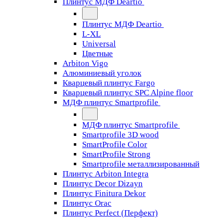
Плинтус МДФ Deartio
Плинтус МДФ Deartio
L-XL
Universal
Цветные
Arbiton Vigo
Алюминиевый уголок
Кварцевый плинтус Fargo
Кварцевый плинтус SPC Alpine floor
МДФ плинтус Smartprofile
МДФ плинтус Smartprofile
Smartprofile 3D wood
SmartProfile Color
SmartProfile Strong
Smartprofile металлизированный
Плинтус Arbiton Integra
Плинтус Decor Dizayn
Плинтус Finitura Dekor
Плинтус Orac
Плинтус Perfect (Перфект)