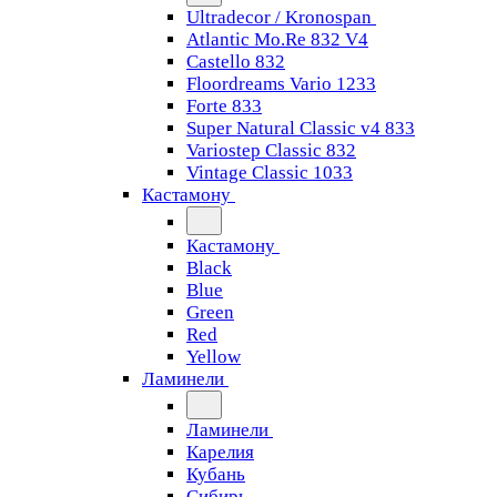
Ultradecor / Kronospan
Atlantic Mo.Re 832 V4
Castello 832
Floordreams Vario 1233
Forte 833
Super Natural Classic v4 833
Variostep Classic 832
Vintage Classic 1033
Кастамону
Кастамону
Black
Blue
Green
Red
Yellow
Ламинели
Ламинели
Карелия
Кубань
Сибирь