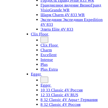
Гордость Прайд Pride 833 WR
Грандиозное видение ВизиоГранд
VisioGrande WR
Шарм Charm 4V 833 WR
Экспедиция Экспедишн Expedition
4V 833
Элита Elite 4V 833
Clix Floor
Clix Floor
Charm
Excellent
Intense
Plus
Plus Extra
Egger
Egger
10 33 Classic 4V Россия
12 33 Classic 4V RUS
8 32 Classic 4V Aqua+ Германия
8 32 Classic 4V Россия