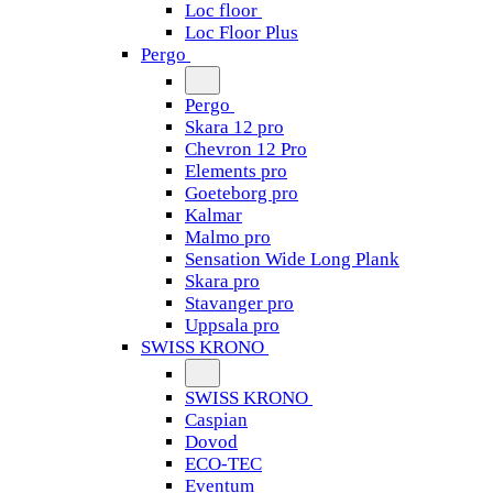
Loc floor
Loc Floor Plus
Pergo
Pergo
Skara 12 pro
Chevron 12 Pro
Elements pro
Goeteborg pro
Kalmar
Malmo pro
Sensation Wide Long Plank
Skara pro
Stavanger pro
Uppsala pro
SWISS KRONO
SWISS KRONO
Caspian
Dovod
ECO-TEC
Eventum