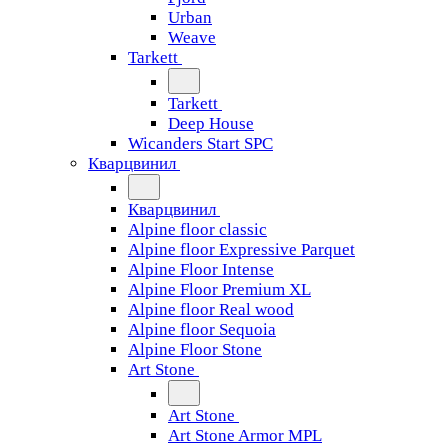
Urban
Weave
Tarkett
Tarkett
Deep House
Wicanders Start SPC
Кварцвинил
Кварцвинил
Alpine floor classic
Alpine floor Expressive Parquet
Alpine Floor Intense
Alpine Floor Premium XL
Alpine floor Real wood
Alpine floor Sequoia
Alpine Floor Stone
Art Stone
Art Stone
Art Stone Armor MPL