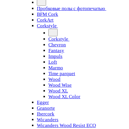
Пробковые полы с фотопечатью
BFM Cork
CorkArt
Corkstyle
Corkstyle
Chevron
Fantasy
Impuls
Loft
Marmo
Time parquet
Wood
Wood Wise
Wood XL
Wood XL Color
Egger
Granorte
Ibercork
Wicanders
Wicanders Wood Resist ECO