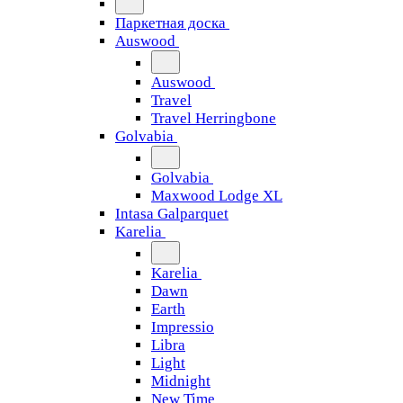
Паркетная доска
Auswood
Auswood
Travel
Travel Herringbone
Golvabia
Golvabia
Maxwood Lodge XL
Intasa Galparquet
Karelia
Karelia
Dawn
Earth
Impressio
Libra
Light
Midnight
New Time