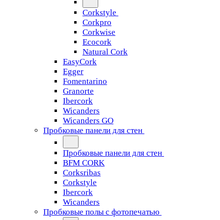
Corkstyle
Corkpro
Corkwise
Ecocork
Natural Cork
EasyCork
Egger
Fomentarino
Granorte
Ibercork
Wicanders
Wicanders GO
Пробковые панели для стен
Пробковые панели для стен
BFM CORK
Corksribas
Corkstyle
Ibercork
Wicanders
Пробковые полы с фотопечатью