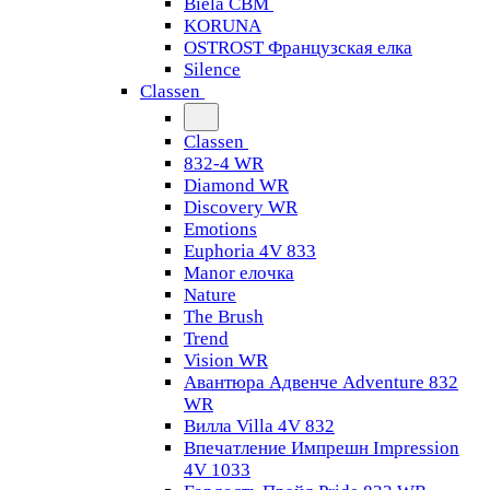
Biela CBM
KORUNA
OSTROST Французская елка
Silence
Classen
Classen
832-4 WR
Diamond WR
Discovery WR
Emotions
Euphoria 4V 833
Manor елочка
Nature
The Brush
Trend
Vision WR
Авантюра Адвенче Adventure 832
WR
Вилла Villa 4V 832
Впечатление Импрешн Impression
4V 1033