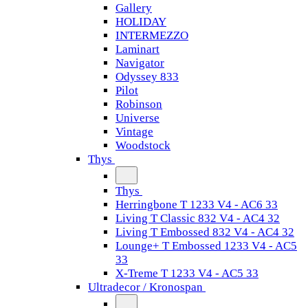
Gallery
HOLIDAY
INTERMEZZO
Laminart
Navigator
Odyssey 833
Pilot
Robinson
Universe
Vintage
Woodstock
Thys
Thys
Herringbone T 1233 V4 - AC6 33
Living T Classic 832 V4 - AC4 32
Living T Embossed 832 V4 - AC4 32
Lounge+ T Embossed 1233 V4 - AC5
33
X-Treme T 1233 V4 - AC5 33
Ultradecor / Kronospan