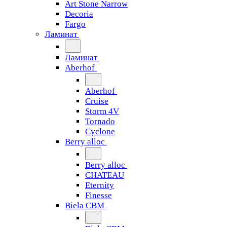
Art Stone Narrow
Decoria
Fargo
Ламинат
Ламинат
Aberhof
Aberhof
Cruise
Storm 4V
Tornado
Сyclone
Berry alloc
Berry alloc
CHATEAU
Eternity
Finesse
Biela CBM