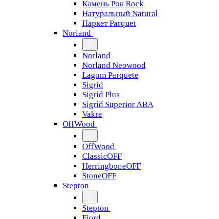
Камень Рок Rock
Натуральный Natural
Паркет Parquet
Norland
Norland
Norland Neowood
Lagom Parquete
Sigrid
Sigrid Plus
Sigrid Superior ABA
Vakre
OffWood
OffWood
ClassicOFF
HerringboneOFF
StoneOFF
Stepton
Stepton
Fjord