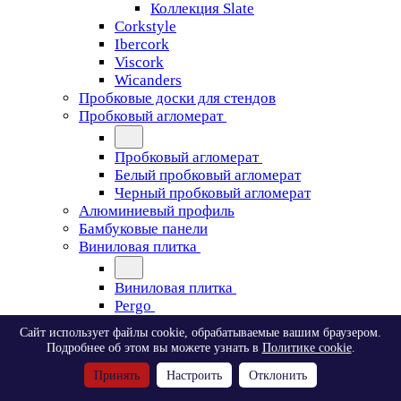
Коллекция Slate
Corkstyle
Ibercork
Viscork
Wicanders
Пробковые доски для стендов
Пробковый агломерат
Пробковый агломерат
Белый пробковый агломерат
Черный пробковый агломерат
Алюминиевый профиль
Бамбуковые панели
Виниловая плитка
Виниловая плитка
Pergo
Сайт использует файлы cookie, обрабатываемые вашим браузером.
Pergo
Подробнее об этом вы можете узнать в
Политике cookie
.
Classic Plank Optimum Glue
Принять
Настроить
Отклонить
Modern Plank Optimum Glue
Tile Optimum Glue