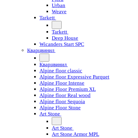
Urban
Weave
Tarkett
Tarkett
Deep House
Wicanders Start SPC
Кварцвинил
Кварцвинил
Alpine floor classic
Alpine floor Expressive Parquet
Alpine Floor Intense
Alpine Floor Premium XL
Alpine floor Real wood
Alpine floor Sequoia
Alpine Floor Stone
Art Stone
Art Stone
Art Stone Armor MPL