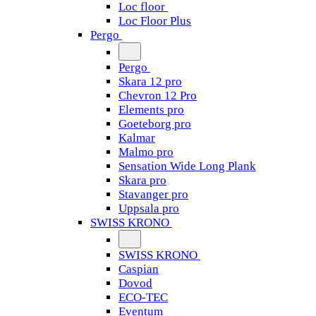
Loc floor
Loc Floor Plus
Pergo
Pergo
Skara 12 pro
Chevron 12 Pro
Elements pro
Goeteborg pro
Kalmar
Malmo pro
Sensation Wide Long Plank
Skara pro
Stavanger pro
Uppsala pro
SWISS KRONO
SWISS KRONO
Caspian
Dovod
ECO-TEC
Eventum