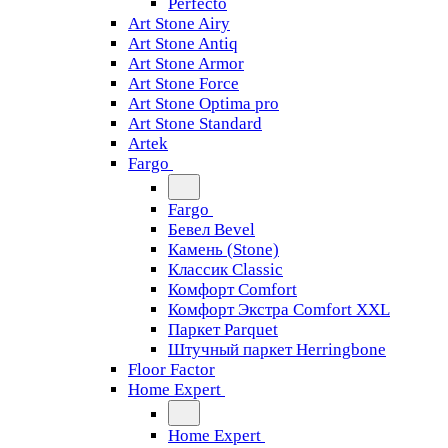
Perfecto
Art Stone Airy
Art Stone Antiq
Art Stone Armor
Art Stone Force
Art Stone Optima pro
Art Stone Standard
Artek
Fargo
Fargo
Бевел Bevel
Камень (Stone)
Классик Classic
Комфорт Comfort
Комфорт Экстра Comfort XXL
Паркет Parquet
Штучный паркет Herringbone
Floor Factor
Home Expert
Home Expert