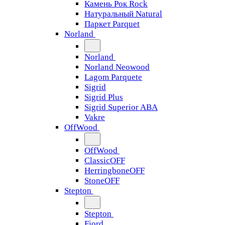
Камень Рок Rock
Натуральный Natural
Паркет Parquet
Norland
Norland
Norland Neowood
Lagom Parquete
Sigrid
Sigrid Plus
Sigrid Superior ABA
Vakre
OffWood
OffWood
ClassicOFF
HerringboneOFF
StoneOFF
Stepton
Stepton
Fjord