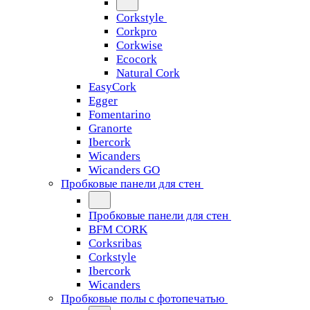
Corkstyle
Corkpro
Corkwise
Ecocork
Natural Cork
EasyCork
Egger
Fomentarino
Granorte
Ibercork
Wicanders
Wicanders GO
Пробковые панели для стен
Пробковые панели для стен
BFM CORK
Corksribas
Corkstyle
Ibercork
Wicanders
Пробковые полы с фотопечатью