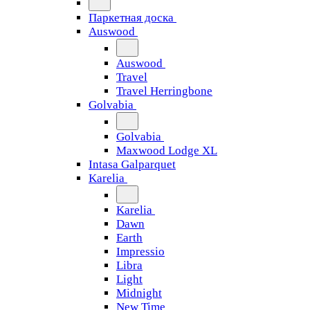
Паркетная доска
Auswood
Auswood
Travel
Travel Herringbone
Golvabia
Golvabia
Maxwood Lodge XL
Intasa Galparquet
Karelia
Karelia
Dawn
Earth
Impressio
Libra
Light
Midnight
New Time