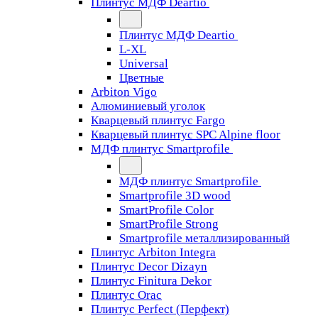
Плинтус МДФ Deartio
Плинтус МДФ Deartio
L-XL
Universal
Цветные
Arbiton Vigo
Алюминиевый уголок
Кварцевый плинтус Fargo
Кварцевый плинтус SPC Alpine floor
МДФ плинтус Smartprofile
МДФ плинтус Smartprofile
Smartprofile 3D wood
SmartProfile Color
SmartProfile Strong
Smartprofile металлизированный
Плинтус Arbiton Integra
Плинтус Decor Dizayn
Плинтус Finitura Dekor
Плинтус Orac
Плинтус Perfect (Перфект)