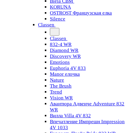
Biela CBM
KORUNA
OSTROST Французская елка
Silence
Classen
Classen
832-4 WR
Diamond WR
Discovery WR
Emotions
Euphoria 4V 833
Manor елочка
Nature
The Brush
Trend
Vision WR
Авантюра Адвенче Adventure 832
WR
Вилла Villa 4V 832
Впечатление Импрешн Impression
4V 1033