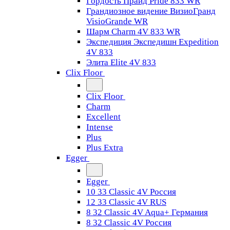
Гордость Прайд Pride 833 WR
Грандиозное видение ВизиоГранд
VisioGrande WR
Шарм Charm 4V 833 WR
Экспедиция Экспедишн Expedition
4V 833
Элита Elite 4V 833
Clix Floor
Clix Floor
Charm
Excellent
Intense
Plus
Plus Extra
Egger
Egger
10 33 Classic 4V Россия
12 33 Classic 4V RUS
8 32 Classic 4V Aqua+ Германия
8 32 Classic 4V Россия