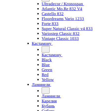
Ultradecor / Kronospan
Atlantic Mo.Re 832 V4
Castello 832
Floordreams Vario 1233
Forte 833
Super Natural Classic v4 833
Variostep Classic 832
Vintage Classic 1033
Кастамону
Кастамону
Black
Blue
Green
Red
Yellow
Ламинели
Ламинели
Карелия
Кубань
Сибирь