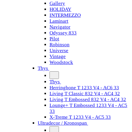
Gallery
HOLIDAY
INTERMEZZO
Laminart
Navigator
Odyssey 833
Pilot
Robinson
Universe
Vintage
Woodstock
Thys
Thys
Herringbone T 1233 V4 - AC6 33
Living T Classic 832 V4 - AC4 32
Living T Embossed 832 V4 - AC4 32
Lounge+ T Embossed 1233 V4 - AC5
33
X-Treme T 1233 V4 - AC5 33
Ultradecor / Kronospan