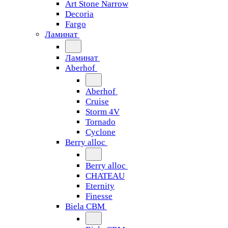
Art Stone Narrow
Decoria
Fargo
Ламинат
Ламинат
Aberhof
Aberhof
Cruise
Storm 4V
Tornado
Сyclone
Berry alloc
Berry alloc
CHATEAU
Eternity
Finesse
Biela CBM