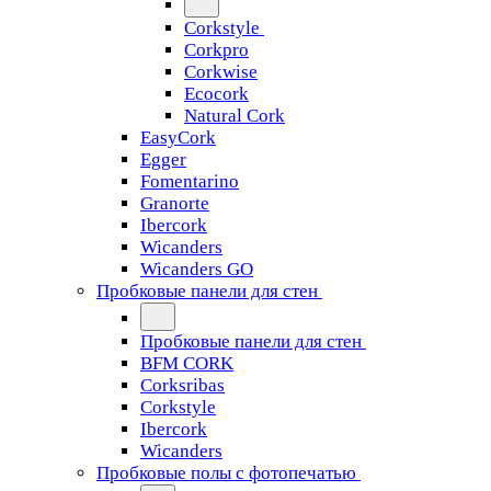
Corkstyle
Corkpro
Corkwise
Ecocork
Natural Cork
EasyCork
Egger
Fomentarino
Granorte
Ibercork
Wicanders
Wicanders GO
Пробковые панели для стен
Пробковые панели для стен
BFM CORK
Corksribas
Corkstyle
Ibercork
Wicanders
Пробковые полы с фотопечатью