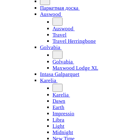
Паркетная доска
Auswood
Auswood
Travel
Travel Herringbone
Golvabia
Golvabia
Maxwood Lodge XL
Intasa Galparquet
Karelia
Karelia
Dawn
Earth
Impressio
Libra
Light
Midnight
New Time