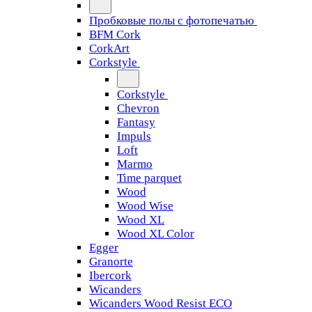
Пробковые полы с фотопечатью
BFM Cork
CorkArt
Corkstyle
Corkstyle
Chevron
Fantasy
Impuls
Loft
Marmo
Time parquet
Wood
Wood Wise
Wood XL
Wood XL Color
Egger
Granorte
Ibercork
Wicanders
Wicanders Wood Resist ECO