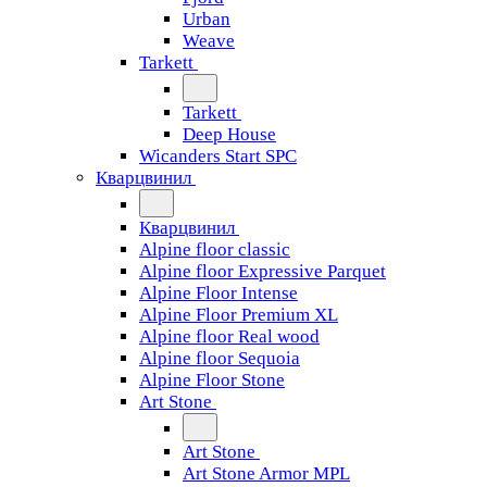
Urban
Weave
Tarkett
Tarkett
Deep House
Wicanders Start SPC
Кварцвинил
Кварцвинил
Alpine floor classic
Alpine floor Expressive Parquet
Alpine Floor Intense
Alpine Floor Premium XL
Alpine floor Real wood
Alpine floor Sequoia
Alpine Floor Stone
Art Stone
Art Stone
Art Stone Armor MPL