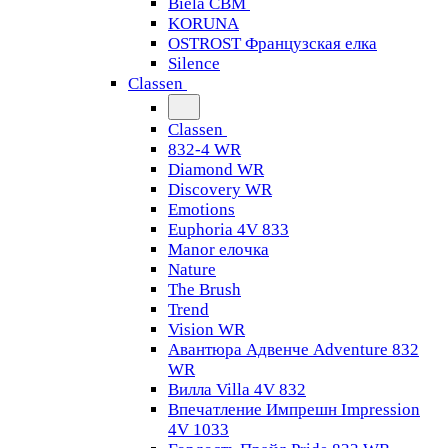
Biela CBM
KORUNA
OSTROST Французская елка
Silence
Classen
Classen
832-4 WR
Diamond WR
Discovery WR
Emotions
Euphoria 4V 833
Manor елочка
Nature
The Brush
Trend
Vision WR
Авантюра Адвенче Adventure 832
WR
Вилла Villa 4V 832
Впечатление Импрешн Impression
4V 1033