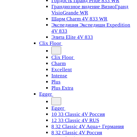
Гордость Прайд Pride 833 WR
Грандиозное видение ВизиоГранд
VisioGrande WR
Шарм Charm 4V 833 WR
Экспедиция Экспедишн Expedition
4V 833
Элита Elite 4V 833
Clix Floor
Clix Floor
Charm
Excellent
Intense
Plus
Plus Extra
Egger
Egger
10 33 Classic 4V Россия
12 33 Classic 4V RUS
8 32 Classic 4V Aqua+ Германия
8 32 Classic 4V Россия