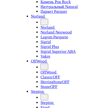
Камень Рок Rock
Натуральный Natural
Паркет Parquet
Norland
Norland
Norland Neowood
Lagom Parquete
Sigrid
Sigrid Plus
Sigrid Superior ABA
Vakre
OffWood
OffWood
ClassicOFF
HerringboneOFF
StoneOFF
Stepton
Stepton
Fjord