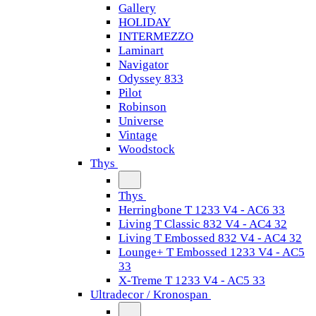
Gallery
HOLIDAY
INTERMEZZO
Laminart
Navigator
Odyssey 833
Pilot
Robinson
Universe
Vintage
Woodstock
Thys
Thys
Herringbone T 1233 V4 - AC6 33
Living T Classic 832 V4 - AC4 32
Living T Embossed 832 V4 - AC4 32
Lounge+ T Embossed 1233 V4 - AC5
33
X-Treme T 1233 V4 - AC5 33
Ultradecor / Kronospan