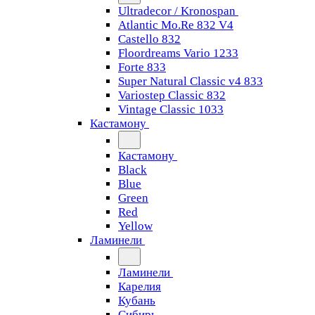
Ultradecor / Kronospan
Atlantic Mo.Re 832 V4
Castello 832
Floordreams Vario 1233
Forte 833
Super Natural Classic v4 833
Variostep Classic 832
Vintage Classic 1033
Кастамону
Кастамону
Black
Blue
Green
Red
Yellow
Ламинели
Ламинели
Карелия
Кубань
Сибирь