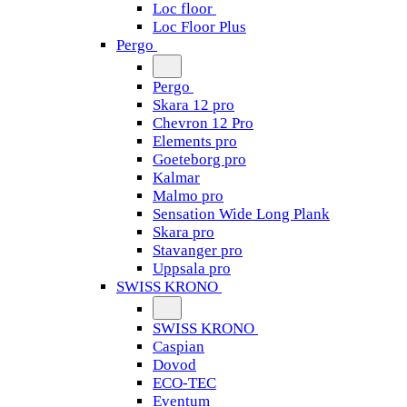
Loc floor
Loc Floor Plus
Pergo
Pergo
Skara 12 pro
Chevron 12 Pro
Elements pro
Goeteborg pro
Kalmar
Malmo pro
Sensation Wide Long Plank
Skara pro
Stavanger pro
Uppsala pro
SWISS KRONO
SWISS KRONO
Caspian
Dovod
ECO-TEC
Eventum