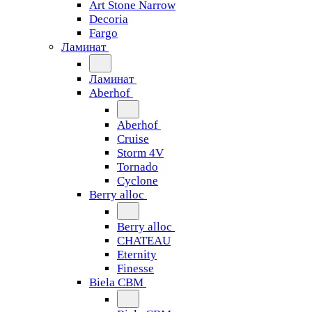
Art Stone Narrow
Decoria
Fargo
Ламинат
Ламинат
Aberhof
Aberhof
Cruise
Storm 4V
Tornado
Сyclone
Berry alloc
Berry alloc
CHATEAU
Eternity
Finesse
Biela CBM