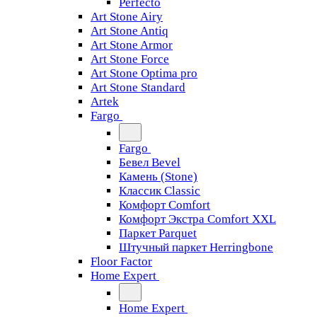
Perfecto
Art Stone Airy
Art Stone Antiq
Art Stone Armor
Art Stone Force
Art Stone Optima pro
Art Stone Standard
Artek
Fargo
Fargo
Бевел Bevel
Камень (Stone)
Классик Classic
Комфорт Comfort
Комфорт Экстра Comfort XXL
Паркет Parquet
Штучный паркет Herringbone
Floor Factor
Home Expert
Home Expert