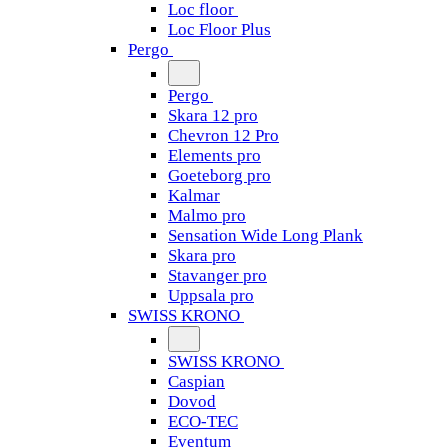
Loc floor
Loc Floor Plus
Pergo
Pergo
Skara 12 pro
Chevron 12 Pro
Elements pro
Goeteborg pro
Kalmar
Malmo pro
Sensation Wide Long Plank
Skara pro
Stavanger pro
Uppsala pro
SWISS KRONO
SWISS KRONO
Caspian
Dovod
ECO-TEC
Eventum