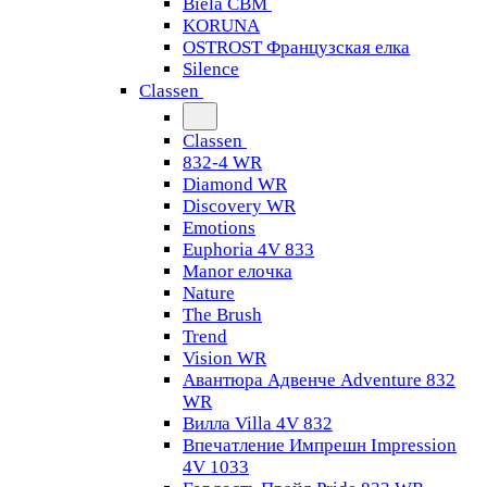
Biela CBM
KORUNA
OSTROST Французская елка
Silence
Classen
Classen
832-4 WR
Diamond WR
Discovery WR
Emotions
Euphoria 4V 833
Manor елочка
Nature
The Brush
Trend
Vision WR
Авантюра Адвенче Adventure 832
WR
Вилла Villa 4V 832
Впечатление Импрешн Impression
4V 1033