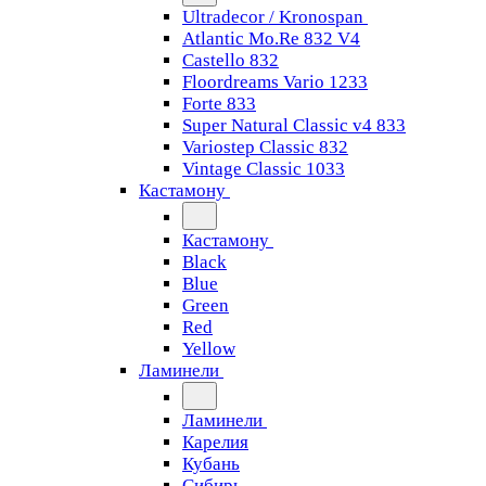
Ultradecor / Kronospan
Atlantic Mo.Re 832 V4
Castello 832
Floordreams Vario 1233
Forte 833
Super Natural Classic v4 833
Variostep Classic 832
Vintage Classic 1033
Кастамону
Кастамону
Black
Blue
Green
Red
Yellow
Ламинели
Ламинели
Карелия
Кубань
Сибирь