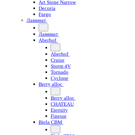
Art Stone Narrow
Decoria
Fargo
Ламинат
Ламинат
Aberhof
Aberhof
Cruise
Storm 4V
Tornado
Сyclone
Berry alloc
Berry alloc
CHATEAU
Eternity
Finesse
Biela CBM