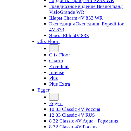
Гордость Прайд Pride 833 WR
Грандиозное видение ВизиоГранд
VisioGrande WR
Шарм Charm 4V 833 WR
Экспедиция Экспедишн Expedition
4V 833
Элита Elite 4V 833
Clix Floor
Clix Floor
Charm
Excellent
Intense
Plus
Plus Extra
Egger
Egger
10 33 Classic 4V Россия
12 33 Classic 4V RUS
8 32 Classic 4V Aqua+ Германия
8 32 Classic 4V Россия