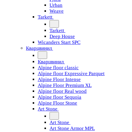
Urban
Weave
Tarkett
Tarkett
Deep House
Wicanders Start SPC
Кварцвинил
Кварцвинил
Alpine floor classic
Alpine floor Expressive Parquet
Alpine Floor Intense
Alpine Floor Premium XL
Alpine floor Real wood
Alpine floor Sequoia
Alpine Floor Stone
Art Stone
Art Stone
Art Stone Armor MPL