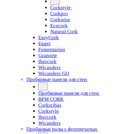
Corkstyle
Corkpro
Corkwise
Ecocork
Natural Cork
EasyCork
Egger
Fomentarino
Granorte
Ibercork
Wicanders
Wicanders GO
Пробковые панели для стен
Пробковые панели для стен
BFM CORK
Corksribas
Corkstyle
Ibercork
Wicanders
Пробковые полы с фотопечатью