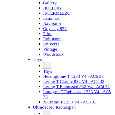
Gallery
HOLIDAY
INTERMEZZO
Laminart
Navigator
Odyssey 833
Pilot
Robinson
Universe
Vintage
Woodstock
Thys
Thys
Herringbone T 1233 V4 - AC6 33
Living T Classic 832 V4 - AC4 32
Living T Embossed 832 V4 - AC4 32
Lounge+ T Embossed 1233 V4 - AC5
33
X-Treme T 1233 V4 - AC5 33
Ultradecor / Kronospan