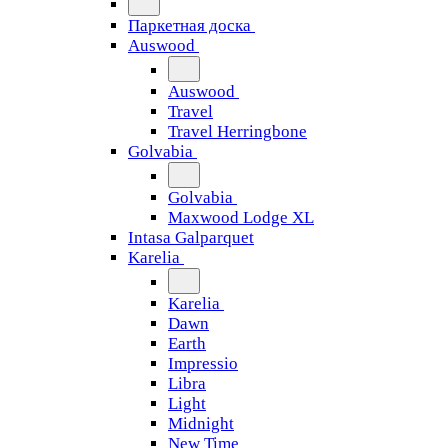
Паркетная доска
Auswood
Auswood
Travel
Travel Herringbone
Golvabia
Golvabia
Maxwood Lodge XL
Intasa Galparquet
Karelia
Karelia
Dawn
Earth
Impressio
Libra
Light
Midnight
New Time