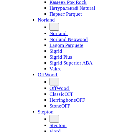
Камень Рок Rock
Натуральный Natural
Паркет Parquet
Norland
Norland
Norland Neowood
Lagom Parquete
Sigrid
Sigrid Plus
Sigrid Superior ABA
Vakre
OffWood
OffWood
ClassicOFF
HerringboneOFF
StoneOFF
Stepton
Stepton
Fjord