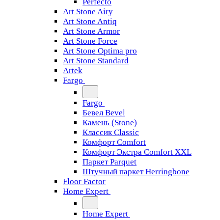
Perfecto
Art Stone Airy
Art Stone Antiq
Art Stone Armor
Art Stone Force
Art Stone Optima pro
Art Stone Standard
Artek
Fargo
Fargo
Бевел Bevel
Камень (Stone)
Классик Classic
Комфорт Comfort
Комфорт Экстра Comfort XXL
Паркет Parquet
Штучный паркет Herringbone
Floor Factor
Home Expert
Home Expert