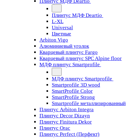
Плинтус МДФ Deartio
Плинтус МДФ Deartio
L-XL
Universal
Цветные
Arbiton Vigo
Алюминиевый уголок
Кварцевый плинтус Fargo
Кварцевый плинтус SPC Alpine floor
МДФ плинтус Smartprofile
МДФ плинтус Smartprofile
Smartprofile 3D wood
SmartProfile Color
SmartProfile Strong
Smartprofile металлизированный
Плинтус Arbiton Integra
Плинтус Decor Dizayn
Плинтус Finitura Dekor
Плинтус Orac
Плинтус Perfect (Перфект)