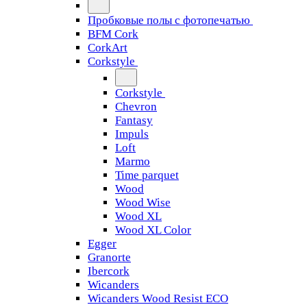
Пробковые полы с фотопечатью
BFM Cork
CorkArt
Corkstyle
Corkstyle
Chevron
Fantasy
Impuls
Loft
Marmo
Time parquet
Wood
Wood Wise
Wood XL
Wood XL Color
Egger
Granorte
Ibercork
Wicanders
Wicanders Wood Resist ECO