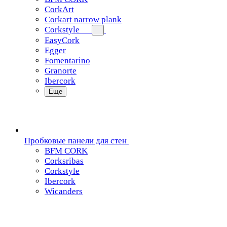
CorkArt
Corkart narrow plank
Corkstyle
EasyCork
Egger
Fomentarino
Granorte
Ibercork
Еще
Пробковые панели для стен
BFM CORK
Corksribas
Corkstyle
Ibercork
Wicanders