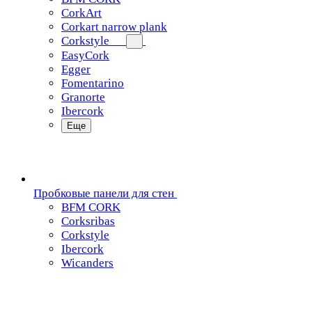
CorkArt
Corkart narrow plank
Corkstyle
EasyCork
Egger
Fomentarino
Granorte
Ibercork
Еще
Пробковые панели для стен
BFM CORK
Corksribas
Corkstyle
Ibercork
Wicanders