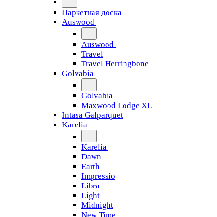
Паркетная доска
Auswood
Auswood
Travel
Travel Herringbone
Golvabia
Golvabia
Maxwood Lodge XL
Intasa Galparquet
Karelia
Karelia
Dawn
Earth
Impressio
Libra
Light
Midnight
New Time