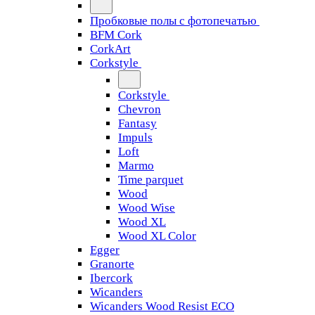
Пробковые полы с фотопечатью
BFM Cork
CorkArt
Corkstyle
Corkstyle
Chevron
Fantasy
Impuls
Loft
Marmo
Time parquet
Wood
Wood Wise
Wood XL
Wood XL Color
Egger
Granorte
Ibercork
Wicanders
Wicanders Wood Resist ECO