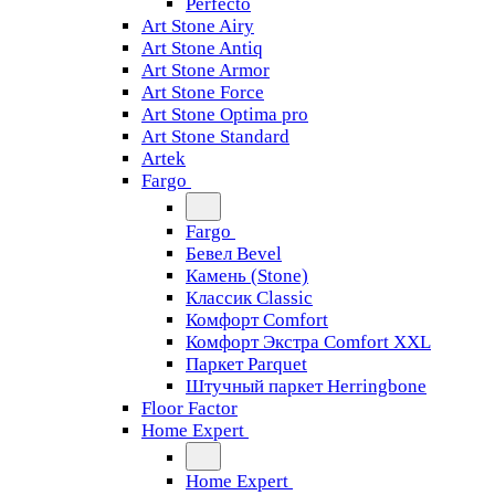
Perfecto
Art Stone Airy
Art Stone Antiq
Art Stone Armor
Art Stone Force
Art Stone Optima pro
Art Stone Standard
Artek
Fargo
Fargo
Бевел Bevel
Камень (Stone)
Классик Classic
Комфорт Comfort
Комфорт Экстра Comfort XXL
Паркет Parquet
Штучный паркет Herringbone
Floor Factor
Home Expert
Home Expert