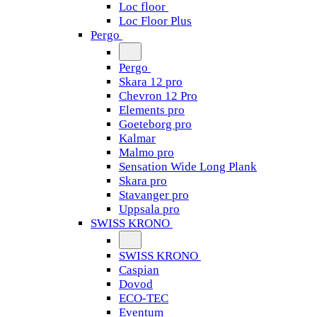
Loc floor
Loc Floor Plus
Pergo
Pergo
Skara 12 pro
Chevron 12 Pro
Elements pro
Goeteborg pro
Kalmar
Malmo pro
Sensation Wide Long Plank
Skara pro
Stavanger pro
Uppsala pro
SWISS KRONO
SWISS KRONO
Caspian
Dovod
ECO-TEC
Eventum