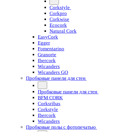
Corkstyle
Corkpro
Corkwise
Ecocork
Natural Cork
EasyCork
Egger
Fomentarino
Granorte
Ibercork
Wicanders
Wicanders GO
Пробковые панели для стен
Пробковые панели для стен
BFM CORK
Corksribas
Corkstyle
Ibercork
Wicanders
Пробковые полы с фотопечатью