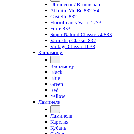
Ultradecor / Kronospan
Atlantic Mo.Re 832 V4
Castello 832
Floordreams Vario 1233
Forte 833
Super Natural Classic v4 833
Variostep Classic 832
Vintage Classic 1033
Кастамону
Кастамону
Black
Blue
Green
Red
Yellow
Ламинели
Ламинели
Карелия
Кубань
Сибирь