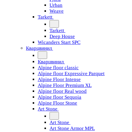
Urban
Weave
Tarkett
Tarkett
Deep House
Wicanders Start SPC
Кварцвинил
Кварцвинил
Alpine floor classic
Alpine floor Expressive Parquet
Alpine Floor Intense
Alpine Floor Premium XL
Alpine floor Real wood
Alpine floor Sequoia
Alpine Floor Stone
Art Stone
Art Stone
Art Stone Armor MPL