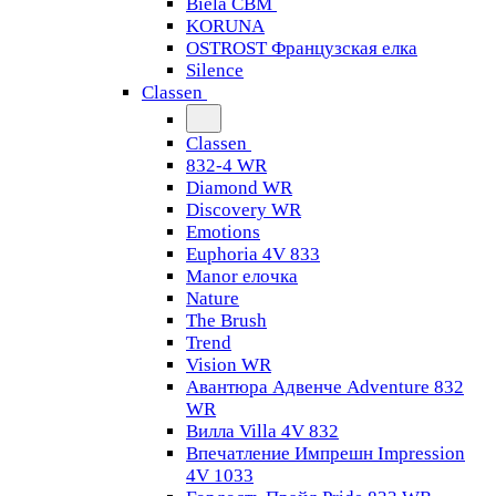
Biela CBM
KORUNA
OSTROST Французская елка
Silence
Classen
Classen
832-4 WR
Diamond WR
Discovery WR
Emotions
Euphoria 4V 833
Manor елочка
Nature
The Brush
Trend
Vision WR
Авантюра Адвенче Adventure 832
WR
Вилла Villa 4V 832
Впечатление Импрешн Impression
4V 1033