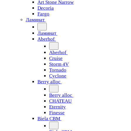
Art Stone Narrow
Decoria
Fargo
Ламинат
Ламинат
Aberhof
Aberhof
Cruise
Storm 4V
Tornado
Сyclone
Berry alloc
Berry alloc
CHATEAU
Eternity
Finesse
Biela CBM