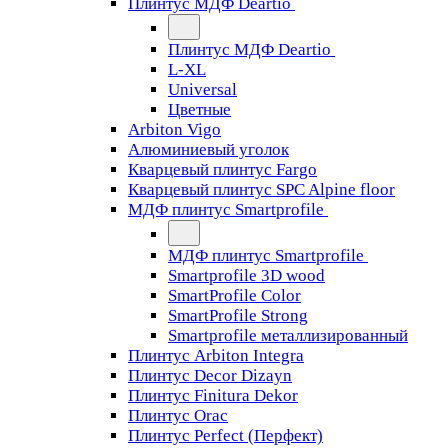
Плинтус МДФ Deartio
Плинтус МДФ Deartio
L-XL
Universal
Цветные
Arbiton Vigo
Алюминиевый уголок
Кварцевый плинтус Fargo
Кварцевый плинтус SPC Alpine floor
МДФ плинтус Smartprofile
МДФ плинтус Smartprofile
Smartprofile 3D wood
SmartProfile Color
SmartProfile Strong
Smartprofile металлизированный
Плинтус Arbiton Integra
Плинтус Decor Dizayn
Плинтус Finitura Dekor
Плинтус Orac
Плинтус Perfect (Перфект)