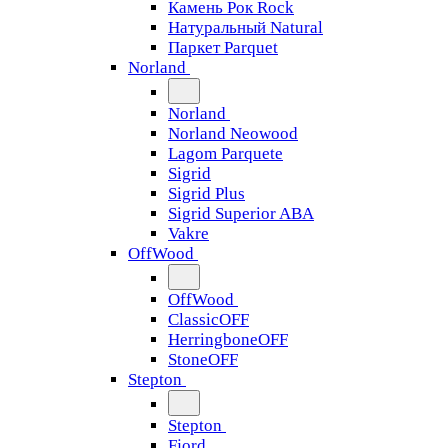
Камень Рок Rock
Натуральный Natural
Паркет Parquet
Norland
Norland
Norland Neowood
Lagom Parquete
Sigrid
Sigrid Plus
Sigrid Superior ABA
Vakre
OffWood
OffWood
ClassicOFF
HerringboneOFF
StoneOFF
Stepton
Stepton
Fjord