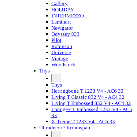
Gallery
HOLIDAY
INTERMEZZO
Laminart
Navigator
Odyssey 833
Pilot
Robinson
Universe
Vintage
Woodstock
Thys
Thys
Herringbone T 1233 V4 - AC6 33
Living T Classic 832 V4 - AC4 32
Living T Embossed 832 V4 - AC4 32
Lounge+ T Embossed 1233 V4 - AC5
33
X-Treme T 1233 V4 - AC5 33
Ultradecor / Kronospan