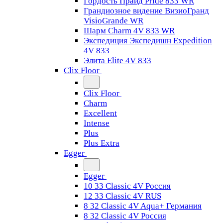
Гордость Прайд Pride 833 WR
Грандиозное видение ВизиоГранд
VisioGrande WR
Шарм Charm 4V 833 WR
Экспедиция Экспедишн Expedition
4V 833
Элита Elite 4V 833
Clix Floor
Clix Floor
Charm
Excellent
Intense
Plus
Plus Extra
Egger
Egger
10 33 Classic 4V Россия
12 33 Classic 4V RUS
8 32 Classic 4V Aqua+ Германия
8 32 Classic 4V Россия