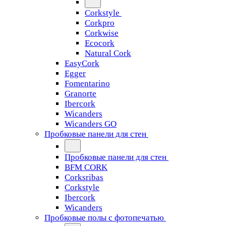
Corkstyle
Corkpro
Corkwise
Ecocork
Natural Cork
EasyCork
Egger
Fomentarino
Granorte
Ibercork
Wicanders
Wicanders GO
Пробковые панели для стен
Пробковые панели для стен
BFM CORK
Corksribas
Corkstyle
Ibercork
Wicanders
Пробковые полы с фотопечатью