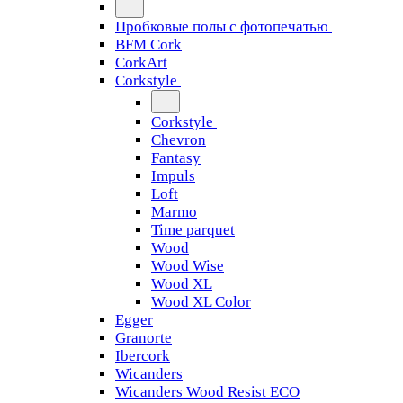
Пробковые полы с фотопечатью
BFM Cork
CorkArt
Corkstyle
Corkstyle
Chevron
Fantasy
Impuls
Loft
Marmo
Time parquet
Wood
Wood Wise
Wood XL
Wood XL Color
Egger
Granorte
Ibercork
Wicanders
Wicanders Wood Resist ECO