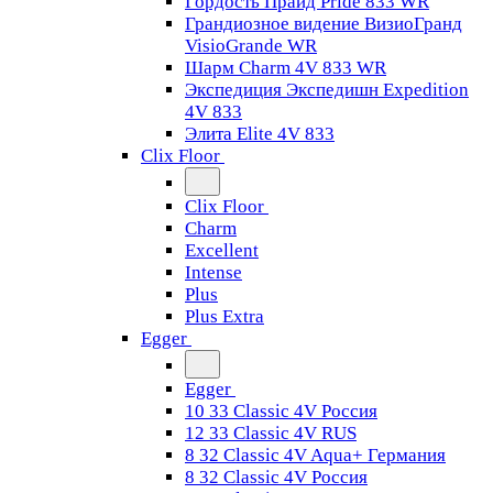
Гордость Прайд Pride 833 WR
Грандиозное видение ВизиоГранд
VisioGrande WR
Шарм Charm 4V 833 WR
Экспедиция Экспедишн Expedition
4V 833
Элита Elite 4V 833
Clix Floor
Clix Floor
Charm
Excellent
Intense
Plus
Plus Extra
Egger
Egger
10 33 Classic 4V Россия
12 33 Classic 4V RUS
8 32 Classic 4V Aqua+ Германия
8 32 Classic 4V Россия