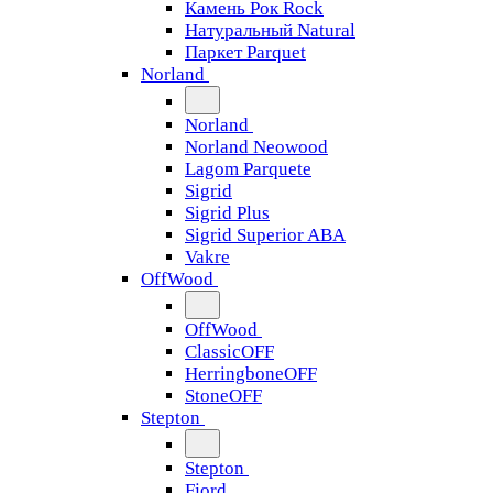
Камень Рок Rock
Натуральный Natural
Паркет Parquet
Norland
Norland
Norland Neowood
Lagom Parquete
Sigrid
Sigrid Plus
Sigrid Superior ABA
Vakre
OffWood
OffWood
ClassicOFF
HerringboneOFF
StoneOFF
Stepton
Stepton
Fjord