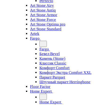
Perfecto
Art Stone Airy
Art Stone Antiq
Art Stone Armor
Art Stone Force
Art Stone Optima pro
Art Stone Standard
Artek
Fargo
Fargo
Бевел Bevel
Камень (Stone)
Классик Classic
Комфорт Comfort
Комфорт Экстра Comfort XXL
Паркет Parquet
Штучный паркет Herringbone
Floor Factor
Home Expert
Home Expert