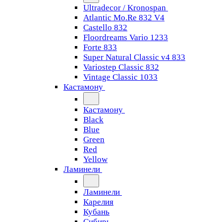
Ultradecor / Kronospan
Atlantic Mo.Re 832 V4
Castello 832
Floordreams Vario 1233
Forte 833
Super Natural Classic v4 833
Variostep Classic 832
Vintage Classic 1033
Кастамону
Кастамону
Black
Blue
Green
Red
Yellow
Ламинели
Ламинели
Карелия
Кубань
Сибирь