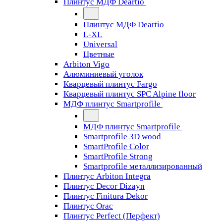
Плинтус МДФ Deartio
Плинтус МДФ Deartio
L-XL
Universal
Цветные
Arbiton Vigo
Алюминиевый уголок
Кварцевый плинтус Fargo
Кварцевый плинтус SPC Alpine floor
МДФ плинтус Smartprofile
МДФ плинтус Smartprofile
Smartprofile 3D wood
SmartProfile Color
SmartProfile Strong
Smartprofile металлизированный
Плинтус Arbiton Integra
Плинтус Decor Dizayn
Плинтус Finitura Dekor
Плинтус Orac
Плинтус Perfect (Перфект)