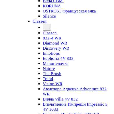
Biela CBM
KORUNA
OSTROST Французская елка
Silence
Classen
Classen
832-4 WR
Diamond WR
Discovery WR
Emotions
Euphoria 4V 833
Manor елочка
Nature
The Brush
Trend
Vision WR
Авантюра Адвенче Adventure 832
WR
Вилла Villa 4V 832
Впечатление Импрешн Impression
4V 1033