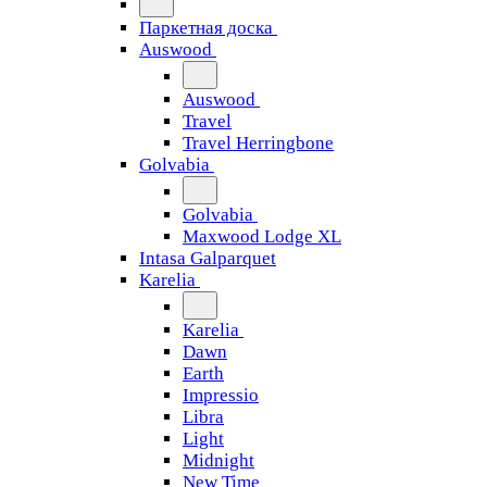
Паркетная доска
Auswood
Auswood
Travel
Travel Herringbone
Golvabia
Golvabia
Maxwood Lodge XL
Intasa Galparquet
Karelia
Karelia
Dawn
Earth
Impressio
Libra
Light
Midnight
New Time