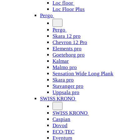
Loc floor
Loc Floor Plus
Pergo
Pergo
Skara 12 pro
Chevron 12 Pro
Elements pro
Goeteborg pro
Kalmar
Malmo pro
Sensation Wide Long Plank
Skara pro
Stavanger pro
Uppsala pro
SWISS KRONO
SWISS KRONO
Caspian
Dovod
ECO-TEC
Eventum