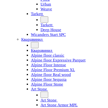
Urban
Weave
Tarkett
Tarkett
Deep House
Wicanders Start SPC
Кварцвинил
Кварцвинил
Alpine floor classic
Alpine floor Expressive Parquet
Alpine Floor Intense
Alpine Floor Premium XL
Alpine floor Real wood
Alpine floor Sequoia
Alpine Floor Stone
Art Stone
Art Stone
Art Stone Armor MPL