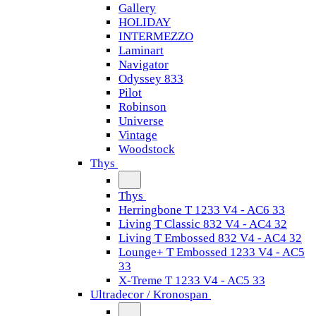
Gallery
HOLIDAY
INTERMEZZO
Laminart
Navigator
Odyssey 833
Pilot
Robinson
Universe
Vintage
Woodstock
Thys
Thys
Herringbone T 1233 V4 - AC6 33
Living T Classic 832 V4 - AC4 32
Living T Embossed 832 V4 - AC4 32
Lounge+ T Embossed 1233 V4 - AC5
33
X-Treme T 1233 V4 - AC5 33
Ultradecor / Kronospan