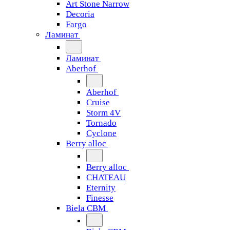
Art Stone Narrow
Decoria
Fargo
Ламинат
Ламинат
Aberhof
Aberhof
Cruise
Storm 4V
Tornado
Сyclone
Berry alloc
Berry alloc
CHATEAU
Eternity
Finesse
Biela CBM