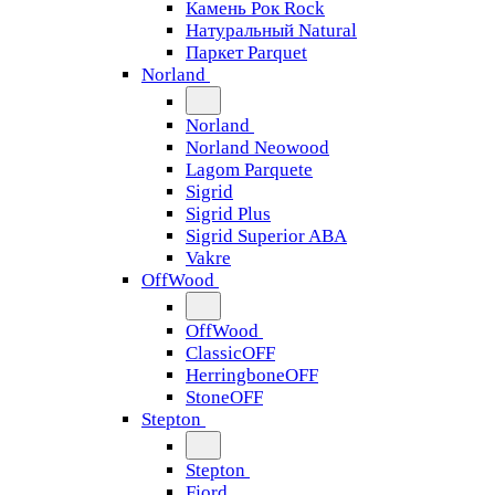
Камень Рок Rock
Натуральный Natural
Паркет Parquet
Norland
Norland
Norland Neowood
Lagom Parquete
Sigrid
Sigrid Plus
Sigrid Superior ABA
Vakre
OffWood
OffWood
ClassicOFF
HerringboneOFF
StoneOFF
Stepton
Stepton
Fjord