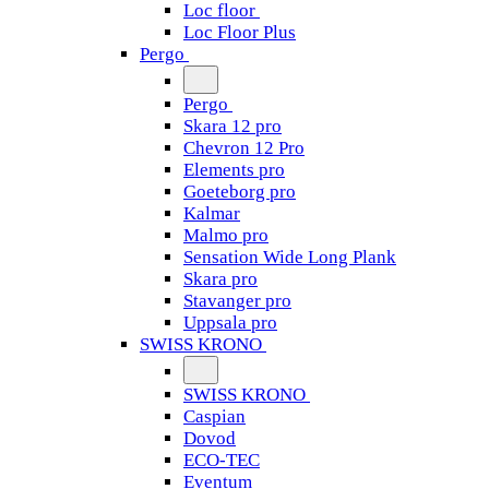
Loc floor
Loc Floor Plus
Pergo
Pergo
Skara 12 pro
Chevron 12 Pro
Elements pro
Goeteborg pro
Kalmar
Malmo pro
Sensation Wide Long Plank
Skara pro
Stavanger pro
Uppsala pro
SWISS KRONO
SWISS KRONO
Caspian
Dovod
ECO-TEC
Eventum