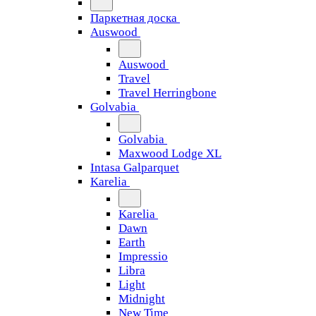
Паркетная доска
Auswood
Auswood
Travel
Travel Herringbone
Golvabia
Golvabia
Maxwood Lodge XL
Intasa Galparquet
Karelia
Karelia
Dawn
Earth
Impressio
Libra
Light
Midnight
New Time