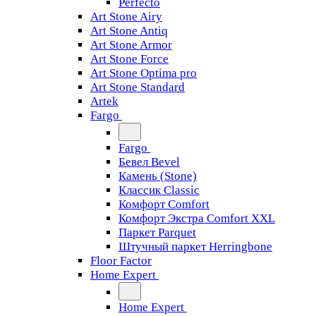
Perfecto
Art Stone Airy
Art Stone Antiq
Art Stone Armor
Art Stone Force
Art Stone Optima pro
Art Stone Standard
Artek
Fargo
Fargo
Бевел Bevel
Камень (Stone)
Классик Classic
Комфорт Comfort
Комфорт Экстра Comfort XXL
Паркет Parquet
Штучный паркет Herringbone
Floor Factor
Home Expert
Home Expert