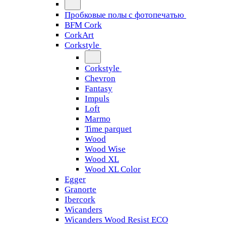
Пробковые полы с фотопечатью
BFM Cork
CorkArt
Corkstyle
Corkstyle
Chevron
Fantasy
Impuls
Loft
Marmo
Time parquet
Wood
Wood Wise
Wood XL
Wood XL Color
Egger
Granorte
Ibercork
Wicanders
Wicanders Wood Resist ECO