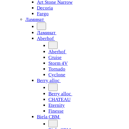
Art Stone Narrow
Decoria
Fargo
Ламинат
Ламинат
Aberhof
Aberhof
Cruise
Storm 4V
Tornado
Сyclone
Berry alloc
Berry alloc
CHATEAU
Eternity
Finesse
Biela CBM