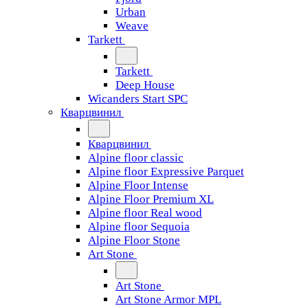
Urban
Weave
Tarkett
Tarkett
Deep House
Wicanders Start SPC
Кварцвинил
Кварцвинил
Alpine floor classic
Alpine floor Expressive Parquet
Alpine Floor Intense
Alpine Floor Premium XL
Alpine floor Real wood
Alpine floor Sequoia
Alpine Floor Stone
Art Stone
Art Stone
Art Stone Armor MPL