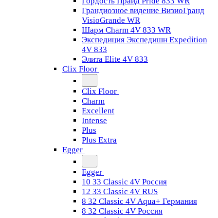
Гордость Прайд Pride 833 WR
Грандиозное видение ВизиоГранд
VisioGrande WR
Шарм Charm 4V 833 WR
Экспедиция Экспедишн Expedition
4V 833
Элита Elite 4V 833
Clix Floor
Clix Floor
Charm
Excellent
Intense
Plus
Plus Extra
Egger
Egger
10 33 Classic 4V Россия
12 33 Classic 4V RUS
8 32 Classic 4V Aqua+ Германия
8 32 Classic 4V Россия