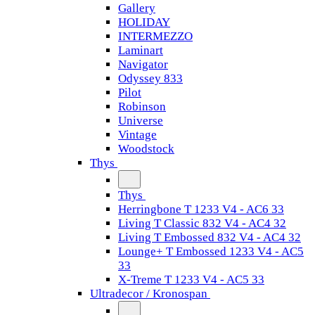
Gallery
HOLIDAY
INTERMEZZO
Laminart
Navigator
Odyssey 833
Pilot
Robinson
Universe
Vintage
Woodstock
Thys
Thys
Herringbone T 1233 V4 - AC6 33
Living T Classic 832 V4 - AC4 32
Living T Embossed 832 V4 - AC4 32
Lounge+ T Embossed 1233 V4 - AC5
33
X-Treme T 1233 V4 - AC5 33
Ultradecor / Kronospan