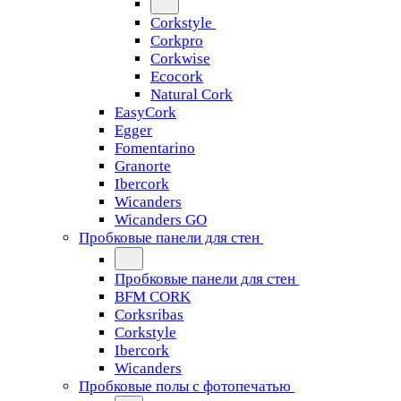
Corkstyle
Corkpro
Corkwise
Ecocork
Natural Cork
EasyCork
Egger
Fomentarino
Granorte
Ibercork
Wicanders
Wicanders GO
Пробковые панели для стен
Пробковые панели для стен
BFM CORK
Corksribas
Corkstyle
Ibercork
Wicanders
Пробковые полы с фотопечатью