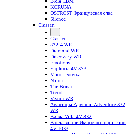
Biela CBM
KORUNA
OSTROST Французская елка
Silence
Classen
Classen
832-4 WR
Diamond WR
Discovery WR
Emotions
Euphoria 4V 833
Manor елочка
Nature
The Brush
Trend
Vision WR
Авантюра Адвенче Adventure 832
WR
Вилла Villa 4V 832
Впечатление Импрешн Impression
4V 1033