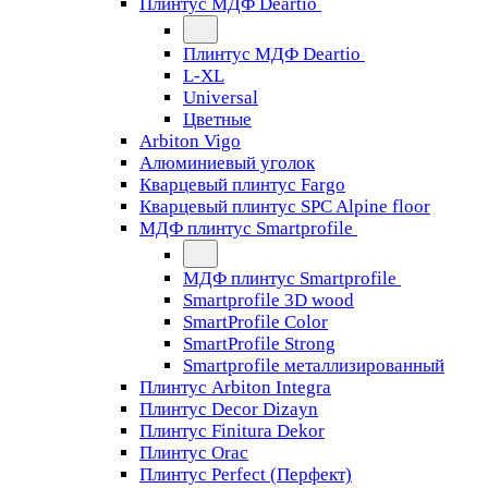
Плинтус МДФ Deartio
Плинтус МДФ Deartio
L-XL
Universal
Цветные
Arbiton Vigo
Алюминиевый уголок
Кварцевый плинтус Fargo
Кварцевый плинтус SPC Alpine floor
МДФ плинтус Smartprofile
МДФ плинтус Smartprofile
Smartprofile 3D wood
SmartProfile Color
SmartProfile Strong
Smartprofile металлизированный
Плинтус Arbiton Integra
Плинтус Decor Dizayn
Плинтус Finitura Dekor
Плинтус Orac
Плинтус Perfect (Перфект)