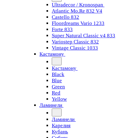
Ultradecor / Kronospan
Atlantic Mo.Re 832 V4
Castello 832
Floordreams Vario 1233
Forte 833
Super Natural Classic v4 833
Variostep Classic 832
Vintage Classic 1033
Кастамону
Кастамону
Black
Blue
Green
Red
Yellow
Ламинели
Ламинели
Карелия
Кубань
Сибирь