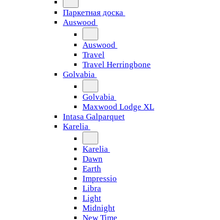
Паркетная доска
Auswood
Auswood
Travel
Travel Herringbone
Golvabia
Golvabia
Maxwood Lodge XL
Intasa Galparquet
Karelia
Karelia
Dawn
Earth
Impressio
Libra
Light
Midnight
New Time