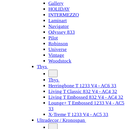
Gallery
HOLIDAY
INTERMEZZO
Laminart
Navigator
Odyssey 833
Pilot
Robinson
Universe
Vintage
Woodstock
Thys
Thys
Herringbone T 1233 V4 - AC6 33
Living T Classic 832 V4 - AC4 32
Living T Embossed 832 V4 - AC4 32
Lounge+ T Embossed 1233 V4 - AC5
33
X-Treme T 1233 V4 - AC5 33
Ultradecor / Kronospan