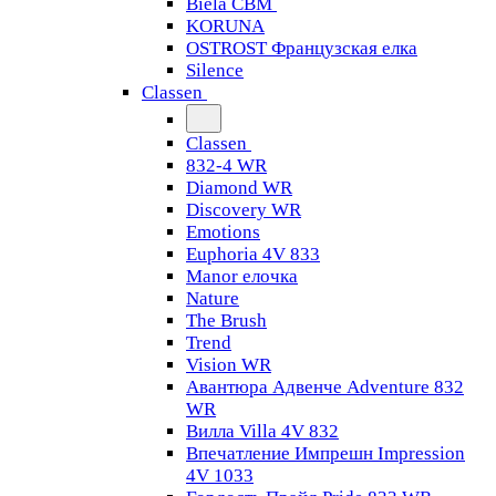
Biela CBM
KORUNA
OSTROST Французская елка
Silence
Classen
Classen
832-4 WR
Diamond WR
Discovery WR
Emotions
Euphoria 4V 833
Manor елочка
Nature
The Brush
Trend
Vision WR
Авантюра Адвенче Adventure 832
WR
Вилла Villa 4V 832
Впечатление Импрешн Impression
4V 1033