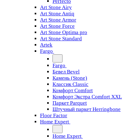
Perfecto
Art Stone Airy
Art Stone Antiq
Art Stone Armor
Art Stone Force
Art Stone Optima pro
Art Stone Standard
Artek
Fargo
Fargo
Бевел Bevel
Камень (Stone)
Классик Classic
Комфорт Comfort
Комфорт Экстра Comfort XXL
Паркет Parquet
Штучный паркет Herringbone
Floor Factor
Home Expert
Home Expert