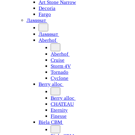
Art Stone Narrow
Decoria
Fargo
Ламинат
Ламинат
Aberhof
Aberhof
Cruise
Storm 4V
Tornado
Сyclone
Berry alloc
Berry alloc
CHATEAU
Eternity
Finesse
Biela CBM