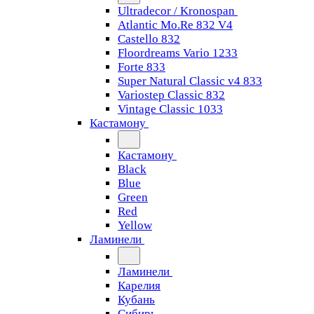
Ultradecor / Kronospan
Atlantic Mo.Re 832 V4
Castello 832
Floordreams Vario 1233
Forte 833
Super Natural Classic v4 833
Variostep Classic 832
Vintage Classic 1033
Кастамону
Кастамону
Black
Blue
Green
Red
Yellow
Ламинели
Ламинели
Карелия
Кубань
Сибирь