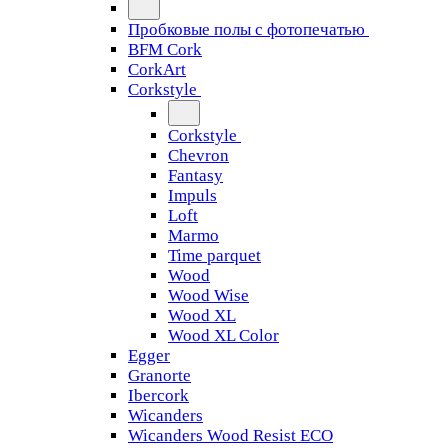
Пробковые полы с фотопечатью
BFM Cork
CorkArt
Corkstyle
Corkstyle
Chevron
Fantasy
Impuls
Loft
Marmo
Time parquet
Wood
Wood Wise
Wood XL
Wood XL Color
Egger
Granorte
Ibercork
Wicanders
Wicanders Wood Resist ECO