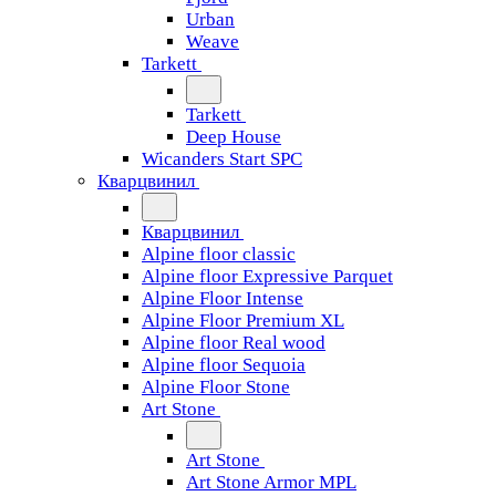
Urban
Weave
Tarkett
Tarkett
Deep House
Wicanders Start SPC
Кварцвинил
Кварцвинил
Alpine floor classic
Alpine floor Expressive Parquet
Alpine Floor Intense
Alpine Floor Premium XL
Alpine floor Real wood
Alpine floor Sequoia
Alpine Floor Stone
Art Stone
Art Stone
Art Stone Armor MPL