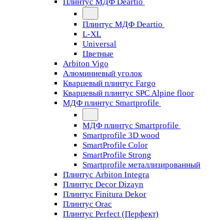
Плинтус МДФ Deartio
Плинтус МДФ Deartio
L-XL
Universal
Цветные
Arbiton Vigo
Алюминиевый уголок
Кварцевый плинтус Fargo
Кварцевый плинтус SPC Alpine floor
МДФ плинтус Smartprofile
МДФ плинтус Smartprofile
Smartprofile 3D wood
SmartProfile Color
SmartProfile Strong
Smartprofile металлизированный
Плинтус Arbiton Integra
Плинтус Decor Dizayn
Плинтус Finitura Dekor
Плинтус Orac
Плинтус Perfect (Перфект)