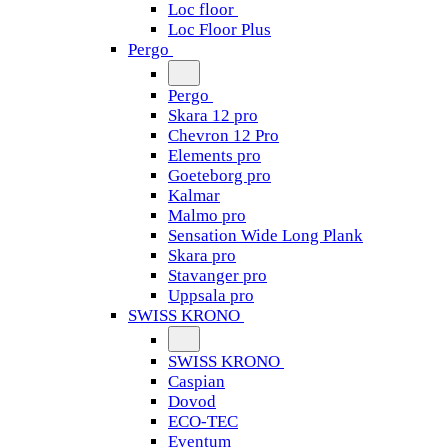
Loc floor
Loc Floor Plus
Pergo
Pergo
Skara 12 pro
Chevron 12 Pro
Elements pro
Goeteborg pro
Kalmar
Malmo pro
Sensation Wide Long Plank
Skara pro
Stavanger pro
Uppsala pro
SWISS KRONO
SWISS KRONO
Caspian
Dovod
ECO-TEC
Eventum