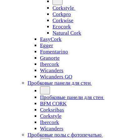
Corkstyle
Corkpro
Corkwise
Ecocork
Natural Cork
EasyCork
Egger
Fomentarino
Granorte
Ibercork
Wicanders
Wicanders GO
Пробковые панели для стен
Пробковые панели для стен
BFM CORK
Corksribas
Corkstyle
Ibercork
Wicanders
Пробковые полы с фотопечатью