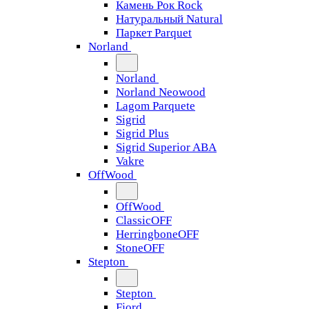
Камень Рок Rock
Натуральный Natural
Паркет Parquet
Norland
Norland
Norland Neowood
Lagom Parquete
Sigrid
Sigrid Plus
Sigrid Superior ABA
Vakre
OffWood
OffWood
ClassicOFF
HerringboneOFF
StoneOFF
Stepton
Stepton
Fjord