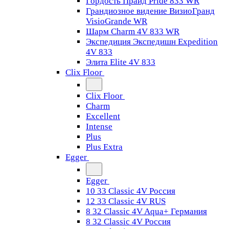
Гордость Прайд Pride 833 WR
Грандиозное видение ВизиоГранд
VisioGrande WR
Шарм Charm 4V 833 WR
Экспедиция Экспедишн Expedition
4V 833
Элита Elite 4V 833
Clix Floor
Clix Floor
Charm
Excellent
Intense
Plus
Plus Extra
Egger
Egger
10 33 Classic 4V Россия
12 33 Classic 4V RUS
8 32 Classic 4V Aqua+ Германия
8 32 Classic 4V Россия