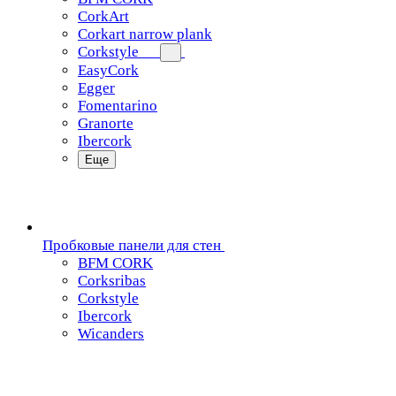
CorkArt
Corkart narrow plank
Corkstyle
EasyCork
Egger
Fomentarino
Granorte
Ibercork
Еще
Пробковые панели для стен
BFM CORK
Corksribas
Corkstyle
Ibercork
Wicanders