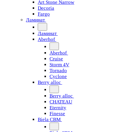
Art Stone Narrow
Decoria
Fargo
Ламинат
Ламинат
Aberhof
Aberhof
Cruise
Storm 4V
Tornado
Сyclone
Berry alloc
Berry alloc
CHATEAU
Eternity
Finesse
Biela CBM