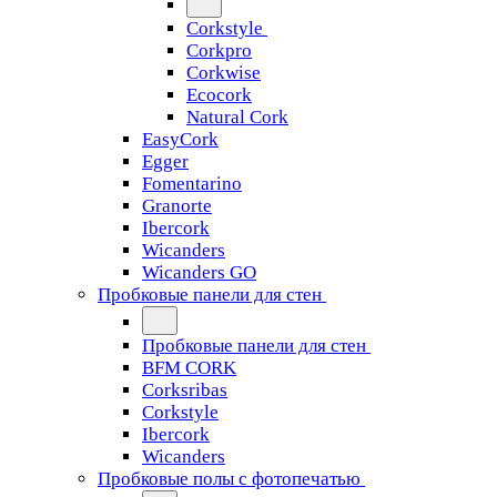
Corkstyle
Corkpro
Corkwise
Ecocork
Natural Cork
EasyCork
Egger
Fomentarino
Granorte
Ibercork
Wicanders
Wicanders GO
Пробковые панели для стен
Пробковые панели для стен
BFM CORK
Corksribas
Corkstyle
Ibercork
Wicanders
Пробковые полы с фотопечатью