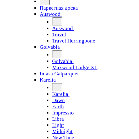
Паркетная доска
Auswood
Auswood
Travel
Travel Herringbone
Golvabia
Golvabia
Maxwood Lodge XL
Intasa Galparquet
Karelia
Karelia
Dawn
Earth
Impressio
Libra
Light
Midnight
New Time