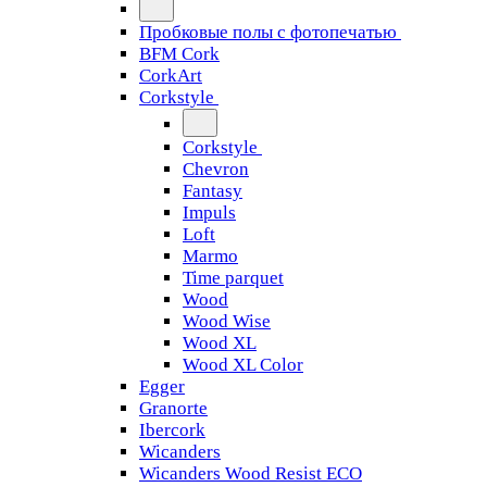
Пробковые полы с фотопечатью
BFM Cork
CorkArt
Corkstyle
Corkstyle
Chevron
Fantasy
Impuls
Loft
Marmo
Time parquet
Wood
Wood Wise
Wood XL
Wood XL Color
Egger
Granorte
Ibercork
Wicanders
Wicanders Wood Resist ECO