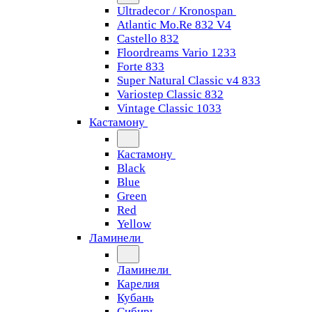
Ultradecor / Kronospan
Atlantic Mo.Re 832 V4
Castello 832
Floordreams Vario 1233
Forte 833
Super Natural Classic v4 833
Variostep Classic 832
Vintage Classic 1033
Кастамону
Кастамону
Black
Blue
Green
Red
Yellow
Ламинели
Ламинели
Карелия
Кубань
Сибирь