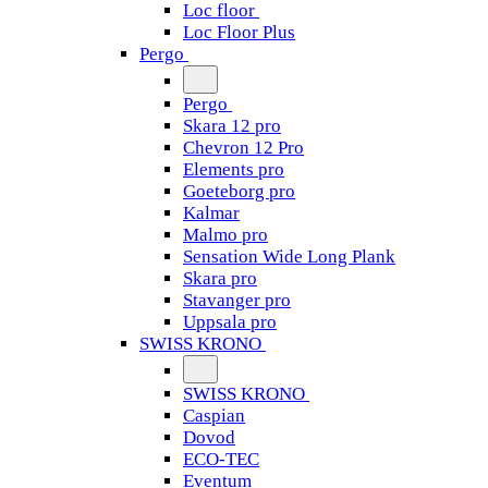
Loc floor
Loc Floor Plus
Pergo
Pergo
Skara 12 pro
Chevron 12 Pro
Elements pro
Goeteborg pro
Kalmar
Malmo pro
Sensation Wide Long Plank
Skara pro
Stavanger pro
Uppsala pro
SWISS KRONO
SWISS KRONO
Caspian
Dovod
ECO-TEC
Eventum