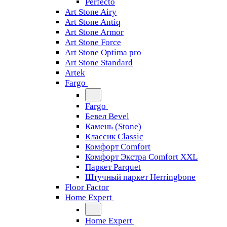
Perfecto
Art Stone Airy
Art Stone Antiq
Art Stone Armor
Art Stone Force
Art Stone Optima pro
Art Stone Standard
Artek
Fargo
Fargo
Бевел Bevel
Камень (Stone)
Классик Classic
Комфорт Comfort
Комфорт Экстра Comfort XXL
Паркет Parquet
Штучный паркет Herringbone
Floor Factor
Home Expert
Home Expert