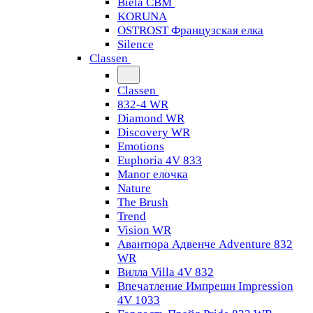
Biela CBM
KORUNA
OSTROST Французская елка
Silence
Classen
Classen
832-4 WR
Diamond WR
Discovery WR
Emotions
Euphoria 4V 833
Manor елочка
Nature
The Brush
Trend
Vision WR
Авантюра Адвенче Adventure 832
WR
Вилла Villa 4V 832
Впечатление Импрешн Impression
4V 1033