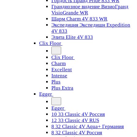
Гордость Прайд Pride 833 WR
Грандиозное видение ВизиоГранд
VisioGrande WR
Шарм Charm 4V 833 WR
Экспедиция Экспедишн Expedition
4V 833
Элита Elite 4V 833
Clix Floor
Clix Floor
Charm
Excellent
Intense
Plus
Plus Extra
Egger
Egger
10 33 Classic 4V Россия
12 33 Classic 4V RUS
8 32 Classic 4V Aqua+ Германия
8 32 Classic 4V Россия