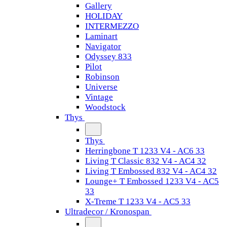
Gallery
HOLIDAY
INTERMEZZO
Laminart
Navigator
Odyssey 833
Pilot
Robinson
Universe
Vintage
Woodstock
Thys
Thys
Herringbone T 1233 V4 - AC6 33
Living T Classic 832 V4 - AC4 32
Living T Embossed 832 V4 - AC4 32
Lounge+ T Embossed 1233 V4 - AC5
33
X-Treme T 1233 V4 - AC5 33
Ultradecor / Kronospan