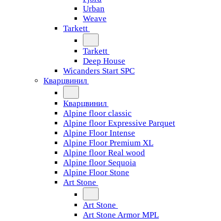
Urban
Weave
Tarkett
Tarkett
Deep House
Wicanders Start SPC
Кварцвинил
Кварцвинил
Alpine floor classic
Alpine floor Expressive Parquet
Alpine Floor Intense
Alpine Floor Premium XL
Alpine floor Real wood
Alpine floor Sequoia
Alpine Floor Stone
Art Stone
Art Stone
Art Stone Armor MPL