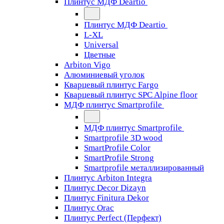
Плинтус МДФ Deartio
Плинтус МДФ Deartio
L-XL
Universal
Цветные
Arbiton Vigo
Алюминиевый уголок
Кварцевый плинтус Fargo
Кварцевый плинтус SPC Alpine floor
МДФ плинтус Smartprofile
МДФ плинтус Smartprofile
Smartprofile 3D wood
SmartProfile Color
SmartProfile Strong
Smartprofile металлизированный
Плинтус Arbiton Integra
Плинтус Decor Dizayn
Плинтус Finitura Dekor
Плинтус Orac
Плинтус Perfect (Перфект)