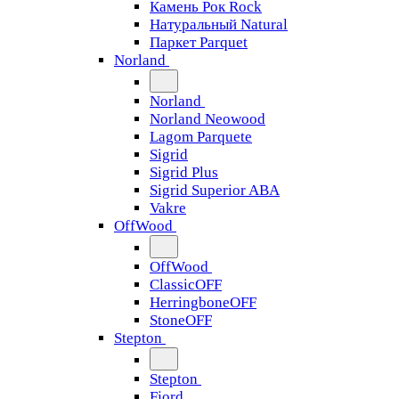
Камень Рок Rock
Натуральный Natural
Паркет Parquet
Norland
Norland
Norland Neowood
Lagom Parquete
Sigrid
Sigrid Plus
Sigrid Superior ABA
Vakre
OffWood
OffWood
ClassicOFF
HerringboneOFF
StoneOFF
Stepton
Stepton
Fjord