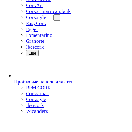
CorkArt
Corkart narrow plank
Corkstyle
EasyCork
Egger
Fomentarino
Granorte
Ibercork
Еще
Пробковые панели для стен
BFM CORK
Corksribas
Corkstyle
Ibercork
Wicanders