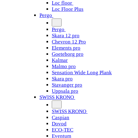
Loc floor
Loc Floor Plus
Pergo
Pergo
Skara 12 pro
Chevron 12 Pro
Elements pro
Goeteborg pro
Kalmar
Malmo pro
Sensation Wide Long Plank
Skara pro
Stavanger pro
Uppsala pro
SWISS KRONO
SWISS KRONO
Caspian
Dovod
ECO-TEC
Eventum