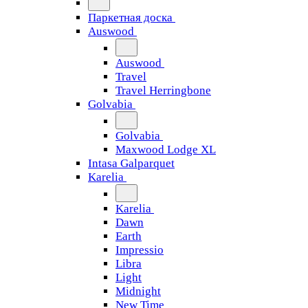
Паркетная доска
Auswood
Auswood
Travel
Travel Herringbone
Golvabia
Golvabia
Maxwood Lodge XL
Intasa Galparquet
Karelia
Karelia
Dawn
Earth
Impressio
Libra
Light
Midnight
New Time