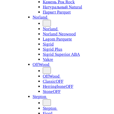
Камень Рок Rock
Натуральный Natural
Паркет Parquet
Norland
Norland
Norland Neowood
Lagom Parquete
Sigrid
Sigrid Plus
Sigrid Superior ABA
Vakre
OffWood
OffWood
ClassicOFF
HerringboneOFF
StoneOFF
Stepton
Stepton
Fjord