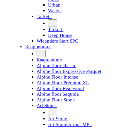
Urban
Weave
Tarkett
Tarkett
Deep House
Wicanders Start SPC
Кварцвинил
Кварцвинил
Alpine floor classic
Alpine floor Expressive Parquet
Alpine Floor Intense
Alpine Floor Premium XL
Alpine floor Real wood
Alpine floor Sequoia
Alpine Floor Stone
Art Stone
Art Stone
Art Stone Armor MPL