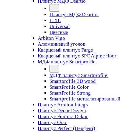
Плинтус МДФ Deartio
Плинтус МДФ Deartio
L-XL
Universal
Цветные
Arbiton Vigo
Алюминиевый уголок
Кварцевый плинтус Fargo
Кварцевый плинтус SPC Alpine floor
МДФ плинтус Smartprofile
МДФ плинтус Smartprofile
Smartprofile 3D wood
SmartProfile Color
SmartProfile Strong
Smartprofile металлизированный
Плинтус Arbiton Integra
Плинтус Decor Dizayn
Плинтус Finitura Dekor
Плинтус Orac
Плинтус Perfect (Перфект)