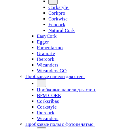
Corkstyle
Corkpro
Corkwise
Ecocork
Natural Cork
EasyCork
Egger
Fomentarino
Granorte
Ibercork
Wicanders
Wicanders GO
Пробковые панели для стен
Пробковые панели для стен
BFM CORK
Corksribas
Corkstyle
Ibercork
Wicanders
Пробковые полы с фотопечатью