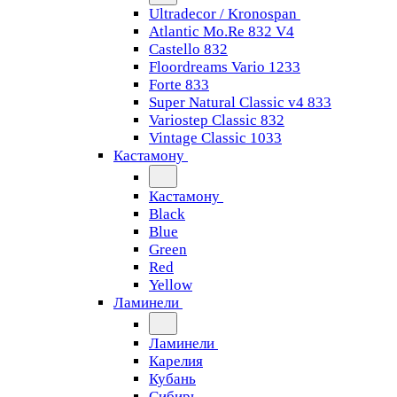
Ultradecor / Kronospan
Atlantic Mo.Re 832 V4
Castello 832
Floordreams Vario 1233
Forte 833
Super Natural Classic v4 833
Variostep Classic 832
Vintage Classic 1033
Кастамону
Кастамону
Black
Blue
Green
Red
Yellow
Ламинели
Ламинели
Карелия
Кубань
Сибирь