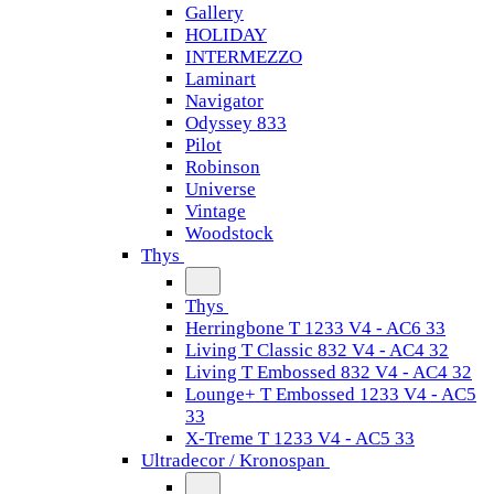
Gallery
HOLIDAY
INTERMEZZO
Laminart
Navigator
Odyssey 833
Pilot
Robinson
Universe
Vintage
Woodstock
Thys
Thys
Herringbone T 1233 V4 - AC6 33
Living T Classic 832 V4 - AC4 32
Living T Embossed 832 V4 - AC4 32
Lounge+ T Embossed 1233 V4 - AC5
33
X-Treme T 1233 V4 - AC5 33
Ultradecor / Kronospan