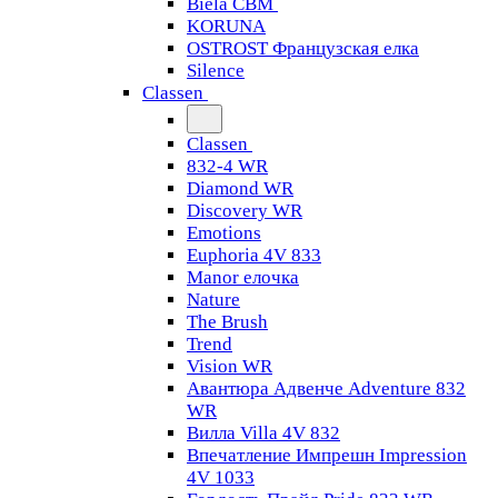
Biela CBM
KORUNA
OSTROST Французская елка
Silence
Classen
Classen
832-4 WR
Diamond WR
Discovery WR
Emotions
Euphoria 4V 833
Manor елочка
Nature
The Brush
Trend
Vision WR
Авантюра Адвенче Adventure 832
WR
Вилла Villa 4V 832
Впечатление Импрешн Impression
4V 1033