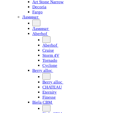
Art Stone Narrow
Decoria
Fargo
Ламинат
Ламинат
Aberhof
Aberhof
Cruise
Storm 4V
Tornado
Сyclone
Berry alloc
Berry alloc
CHATEAU
Eternity
Finesse
Biela CBM