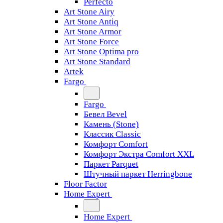
Perfecto
Art Stone Airy
Art Stone Antiq
Art Stone Armor
Art Stone Force
Art Stone Optima pro
Art Stone Standard
Artek
Fargo
Fargo
Бевел Bevel
Камень (Stone)
Классик Classic
Комфорт Comfort
Комфорт Экстра Comfort XXL
Паркет Parquet
Штучный паркет Herringbone
Floor Factor
Home Expert
Home Expert