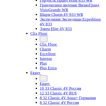
Гордость Прайд Pride 833 WR
Грандиозное видение ВизиоГранд
VisioGrande WR
Шарм Charm 4V 833 WR
Экспедиция Экспедишн Expedition
4V 833
Элита Elite 4V 833
Clix Floor
Clix Floor
Charm
Excellent
Intense
Plus
Plus Extra
Egger
Egger
10 33 Classic 4V Россия
12 33 Classic 4V RUS
8 32 Classic 4V Aqua+ Германия
8 32 Classic 4V Россия