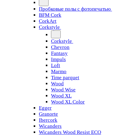
Пробковые полы с фотопечатью
BFM Cork
CorkArt
Corkstyle
Corkstyle
Chevron
Fantasy
Impuls
Loft
Marmo
Time parquet
Wood
Wood Wise
Wood XL
Wood XL Color
Egger
Granorte
Ibercork
Wicanders
Wicanders Wood Resist ECO