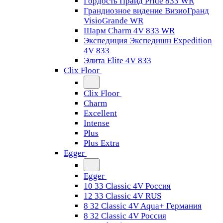
Гордость Прайд Pride 833 WR
Грандиозное видение ВизиоГранд
VisioGrande WR
Шарм Charm 4V 833 WR
Экспедиция Экспедишн Expedition
4V 833
Элита Elite 4V 833
Clix Floor
Clix Floor
Charm
Excellent
Intense
Plus
Plus Extra
Egger
Egger
10 33 Classic 4V Россия
12 33 Classic 4V RUS
8 32 Classic 4V Aqua+ Германия
8 32 Classic 4V Россия