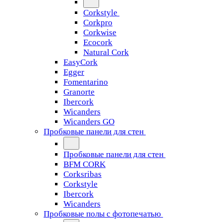
Corkstyle
Corkpro
Corkwise
Ecocork
Natural Cork
EasyCork
Egger
Fomentarino
Granorte
Ibercork
Wicanders
Wicanders GO
Пробковые панели для стен
Пробковые панели для стен
BFM CORK
Corksribas
Corkstyle
Ibercork
Wicanders
Пробковые полы с фотопечатью