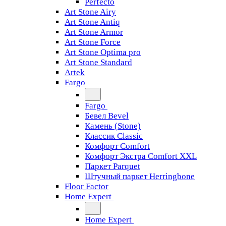
Perfecto
Art Stone Airy
Art Stone Antiq
Art Stone Armor
Art Stone Force
Art Stone Optima pro
Art Stone Standard
Artek
Fargo
Fargo
Бевел Bevel
Камень (Stone)
Классик Classic
Комфорт Comfort
Комфорт Экстра Comfort XXL
Паркет Parquet
Штучный паркет Herringbone
Floor Factor
Home Expert
Home Expert