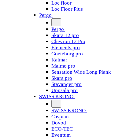
Loc floor
Loc Floor Plus
Pergo
Pergo
Skara 12 pro
Chevron 12 Pro
Elements pro
Goeteborg pro
Kalmar
Malmo pro
Sensation Wide Long Plank
Skara pro
Stavanger pro
Uppsala pro
SWISS KRONO
SWISS KRONO
Caspian
Dovod
ECO-TEC
Eventum