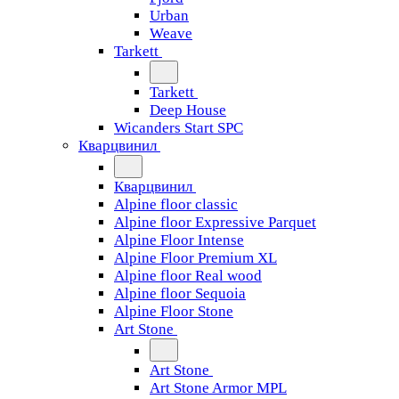
Urban
Weave
Tarkett
Tarkett
Deep House
Wicanders Start SPC
Кварцвинил
Кварцвинил
Alpine floor classic
Alpine floor Expressive Parquet
Alpine Floor Intense
Alpine Floor Premium XL
Alpine floor Real wood
Alpine floor Sequoia
Alpine Floor Stone
Art Stone
Art Stone
Art Stone Armor MPL