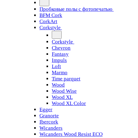
Пробковые полы с фотопечатью
BFM Cork
CorkArt
Corkstyle
Corkstyle
Chevron
Fantasy
Impuls
Loft
Marmo
Time parquet
Wood
Wood Wise
Wood XL
Wood XL Color
Egger
Granorte
Ibercork
Wicanders
Wicanders Wood Resist ECO