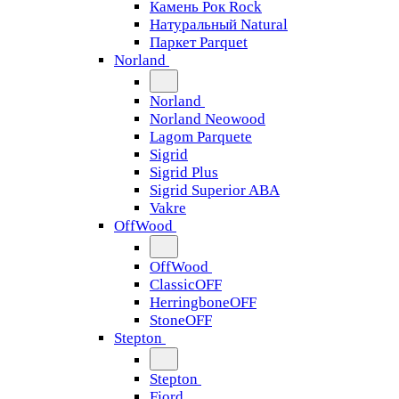
Камень Рок Rock
Натуральный Natural
Паркет Parquet
Norland
Norland
Norland Neowood
Lagom Parquete
Sigrid
Sigrid Plus
Sigrid Superior ABA
Vakre
OffWood
OffWood
ClassicOFF
HerringboneOFF
StoneOFF
Stepton
Stepton
Fjord