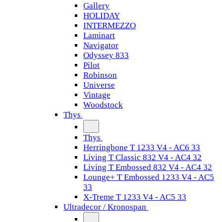
Gallery
HOLIDAY
INTERMEZZO
Laminart
Navigator
Odyssey 833
Pilot
Robinson
Universe
Vintage
Woodstock
Thys
Thys
Herringbone T 1233 V4 - AC6 33
Living T Classic 832 V4 - AC4 32
Living T Embossed 832 V4 - AC4 32
Lounge+ T Embossed 1233 V4 - AC5
33
X-Treme T 1233 V4 - AC5 33
Ultradecor / Kronospan