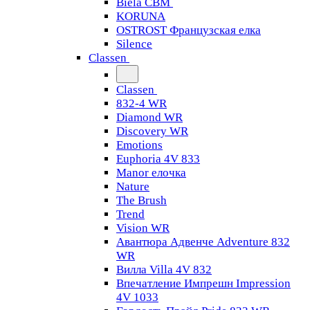
Biela CBM
KORUNA
OSTROST Французская елка
Silence
Classen
Classen
832-4 WR
Diamond WR
Discovery WR
Emotions
Euphoria 4V 833
Manor елочка
Nature
The Brush
Trend
Vision WR
Авантюра Адвенче Adventure 832
WR
Вилла Villa 4V 832
Впечатление Импрешн Impression
4V 1033