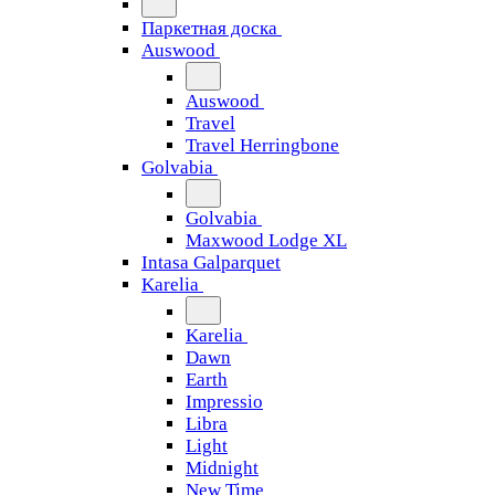
Паркетная доска
Auswood
Auswood
Travel
Travel Herringbone
Golvabia
Golvabia
Maxwood Lodge XL
Intasa Galparquet
Karelia
Karelia
Dawn
Earth
Impressio
Libra
Light
Midnight
New Time