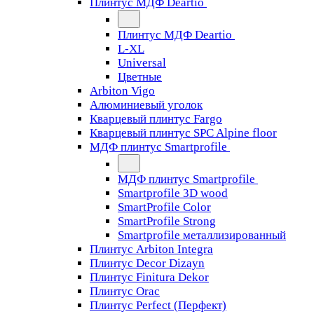
Плинтус МДФ Deartio
Плинтус МДФ Deartio
L-XL
Universal
Цветные
Arbiton Vigo
Алюминиевый уголок
Кварцевый плинтус Fargo
Кварцевый плинтус SPC Alpine floor
МДФ плинтус Smartprofile
МДФ плинтус Smartprofile
Smartprofile 3D wood
SmartProfile Color
SmartProfile Strong
Smartprofile металлизированный
Плинтус Arbiton Integra
Плинтус Decor Dizayn
Плинтус Finitura Dekor
Плинтус Orac
Плинтус Perfect (Перфект)