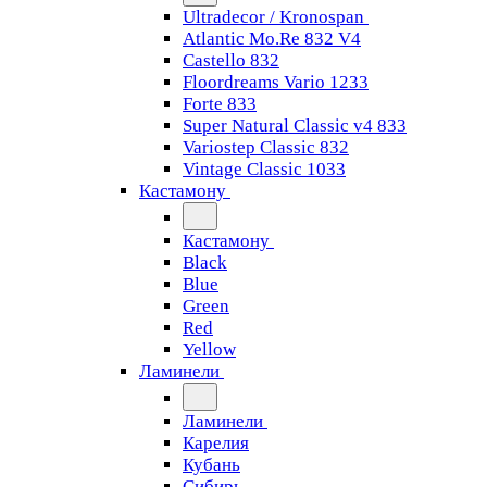
Ultradecor / Kronospan
Atlantic Mo.Re 832 V4
Castello 832
Floordreams Vario 1233
Forte 833
Super Natural Classic v4 833
Variostep Classic 832
Vintage Classic 1033
Кастамону
Кастамону
Black
Blue
Green
Red
Yellow
Ламинели
Ламинели
Карелия
Кубань
Сибирь