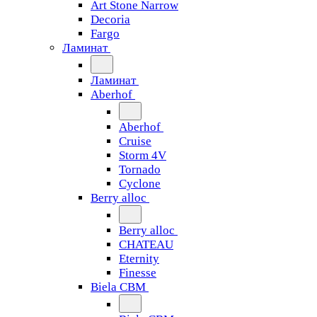
Art Stone Narrow
Decoria
Fargo
Ламинат
Ламинат
Aberhof
Aberhof
Cruise
Storm 4V
Tornado
Сyclone
Berry alloc
Berry alloc
CHATEAU
Eternity
Finesse
Biela CBM