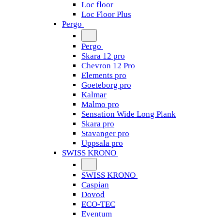
Loc floor
Loc Floor Plus
Pergo
Pergo
Skara 12 pro
Chevron 12 Pro
Elements pro
Goeteborg pro
Kalmar
Malmo pro
Sensation Wide Long Plank
Skara pro
Stavanger pro
Uppsala pro
SWISS KRONO
SWISS KRONO
Caspian
Dovod
ECO-TEC
Eventum