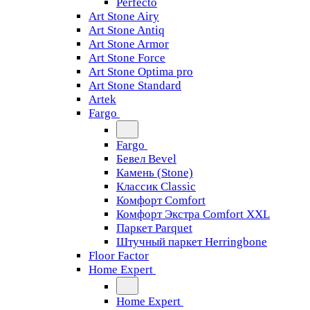
Perfecto
Art Stone Airy
Art Stone Antiq
Art Stone Armor
Art Stone Force
Art Stone Optima pro
Art Stone Standard
Artek
Fargo
Fargo
Бевел Bevel
Камень (Stone)
Классик Classic
Комфорт Comfort
Комфорт Экстра Comfort XXL
Паркет Parquet
Штучный паркет Herringbone
Floor Factor
Home Expert
Home Expert