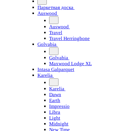
Паркетная доска
Auswood
Auswood
Travel
Travel Herringbone
Golvabia
Golvabia
Maxwood Lodge XL
Intasa Galparquet
Karelia
Karelia
Dawn
Earth
Impressio
Libra
Light
Midnight
New Time