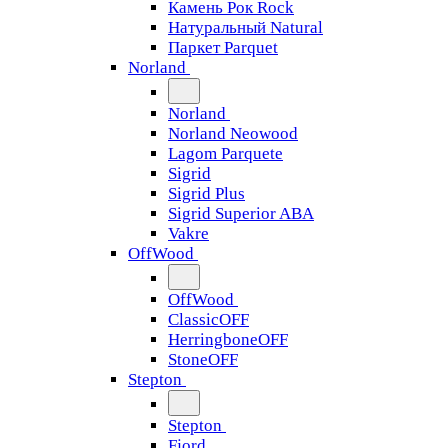
Камень Рок Rock
Натуральный Natural
Паркет Parquet
Norland
Norland
Norland Neowood
Lagom Parquete
Sigrid
Sigrid Plus
Sigrid Superior ABA
Vakre
OffWood
OffWood
ClassicOFF
HerringboneOFF
StoneOFF
Stepton
Stepton
Fjord