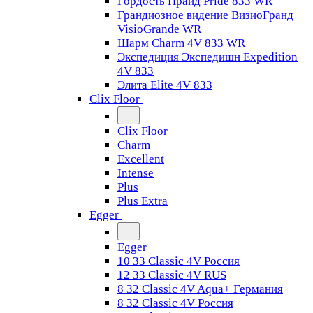
Гордость Прайд Pride 833 WR
Грандиозное видение ВизиоГранд
VisioGrande WR
Шарм Charm 4V 833 WR
Экспедиция Экспедишн Expedition
4V 833
Элита Elite 4V 833
Clix Floor
Clix Floor
Charm
Excellent
Intense
Plus
Plus Extra
Egger
Egger
10 33 Classic 4V Россия
12 33 Classic 4V RUS
8 32 Classic 4V Aqua+ Германия
8 32 Classic 4V Россия