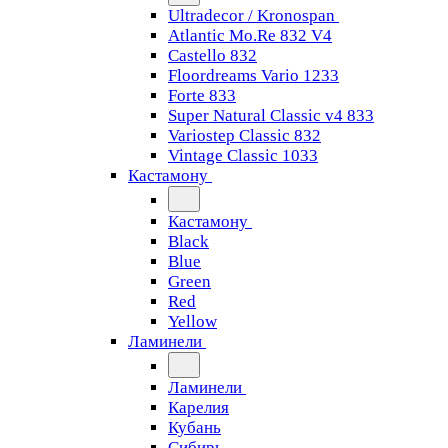
Ultradecor / Kronospan
Atlantic Mo.Re 832 V4
Castello 832
Floordreams Vario 1233
Forte 833
Super Natural Classic v4 833
Variostep Classic 832
Vintage Classic 1033
Кастамону
Кастамону
Black
Blue
Green
Red
Yellow
Ламинели
Ламинели
Карелия
Кубань
Сибирь