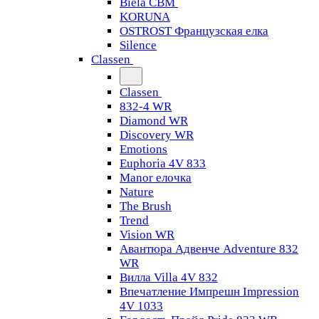
Biela CBM
KORUNA
OSTROST Французская елка
Silence
Classen
Classen
832-4 WR
Diamond WR
Discovery WR
Emotions
Euphoria 4V 833
Manor елочка
Nature
The Brush
Trend
Vision WR
Авантюра Адвенче Adventure 832
WR
Вилла Villa 4V 832
Впечатление Импрешн Impression
4V 1033