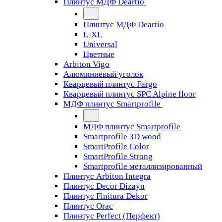
Плинтус МДФ Deartio
Плинтус МДФ Deartio
L-XL
Universal
Цветные
Arbiton Vigo
Алюминиевый уголок
Кварцевый плинтус Fargo
Кварцевый плинтус SPC Alpine floor
МДФ плинтус Smartprofile
МДФ плинтус Smartprofile
Smartprofile 3D wood
SmartProfile Color
SmartProfile Strong
Smartprofile металлизированный
Плинтус Arbiton Integra
Плинтус Decor Dizayn
Плинтус Finitura Dekor
Плинтус Orac
Плинтус Perfect (Перфект)