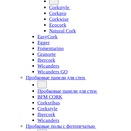
Corkstyle
Corkpro
Corkwise
Ecocork
Natural Cork
EasyCork
Egger
Fomentarino
Granorte
Ibercork
Wicanders
Wicanders GO
Пробковые панели для стен
Пробковые панели для стен
BFM CORK
Corksribas
Corkstyle
Ibercork
Wicanders
Пробковые полы с фотопечатью