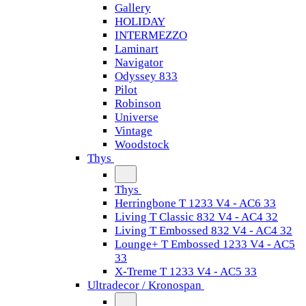
Gallery
HOLIDAY
INTERMEZZO
Laminart
Navigator
Odyssey 833
Pilot
Robinson
Universe
Vintage
Woodstock
Thys
Thys
Herringbone T 1233 V4 - AC6 33
Living T Classic 832 V4 - AC4 32
Living T Embossed 832 V4 - AC4 32
Lounge+ T Embossed 1233 V4 - AC5
33
X-Treme T 1233 V4 - AC5 33
Ultradecor / Kronospan