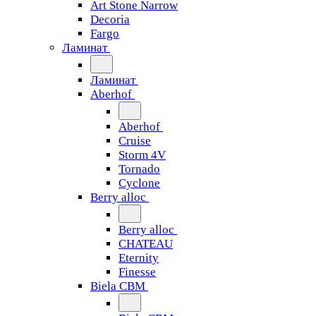
Art Stone Narrow
Decoria
Fargo
Ламинат
Ламинат
Aberhof
Aberhof
Cruise
Storm 4V
Tornado
Сyclone
Berry alloc
Berry alloc
CHATEAU
Eternity
Finesse
Biela CBM