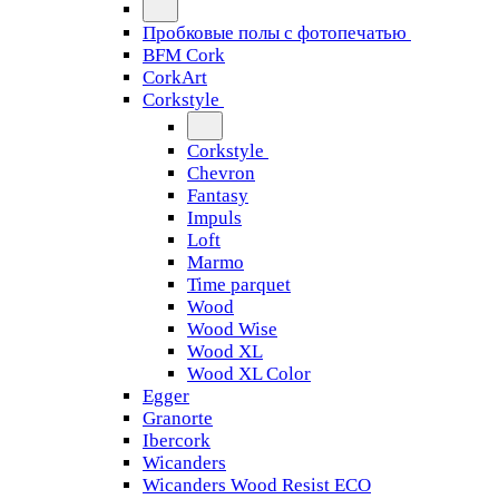
Пробковые полы с фотопечатью
BFM Cork
CorkArt
Corkstyle
Corkstyle
Chevron
Fantasy
Impuls
Loft
Marmo
Time parquet
Wood
Wood Wise
Wood XL
Wood XL Color
Egger
Granorte
Ibercork
Wicanders
Wicanders Wood Resist ECO