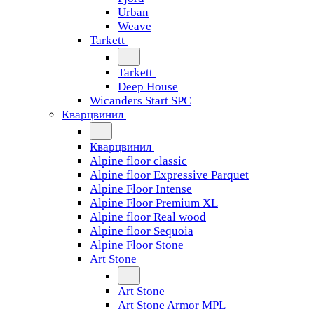
Urban
Weave
Tarkett
Tarkett
Deep House
Wicanders Start SPC
Кварцвинил
Кварцвинил
Alpine floor classic
Alpine floor Expressive Parquet
Alpine Floor Intense
Alpine Floor Premium XL
Alpine floor Real wood
Alpine floor Sequoia
Alpine Floor Stone
Art Stone
Art Stone
Art Stone Armor MPL