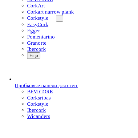
CorkArt
Corkart narrow plank
Corkstyle
EasyCork
Egger
Fomentarino
Granorte
Ibercork
Еще
Пробковые панели для стен
BFM CORK
Corksribas
Corkstyle
Ibercork
Wicanders