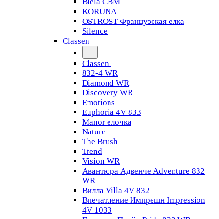
Biela CBM
KORUNA
OSTROST Французская елка
Silence
Classen
Classen
832-4 WR
Diamond WR
Discovery WR
Emotions
Euphoria 4V 833
Manor елочка
Nature
The Brush
Trend
Vision WR
Авантюра Адвенче Adventure 832
WR
Вилла Villa 4V 832
Впечатление Импрешн Impression
4V 1033