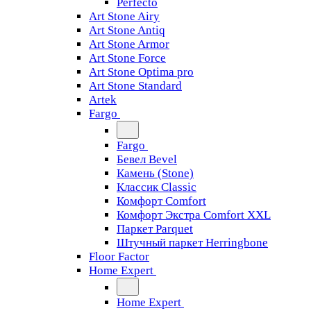
Perfecto
Art Stone Airy
Art Stone Antiq
Art Stone Armor
Art Stone Force
Art Stone Optima pro
Art Stone Standard
Artek
Fargo
Fargo
Бевел Bevel
Камень (Stone)
Классик Classic
Комфорт Comfort
Комфорт Экстра Comfort XXL
Паркет Parquet
Штучный паркет Herringbone
Floor Factor
Home Expert
Home Expert