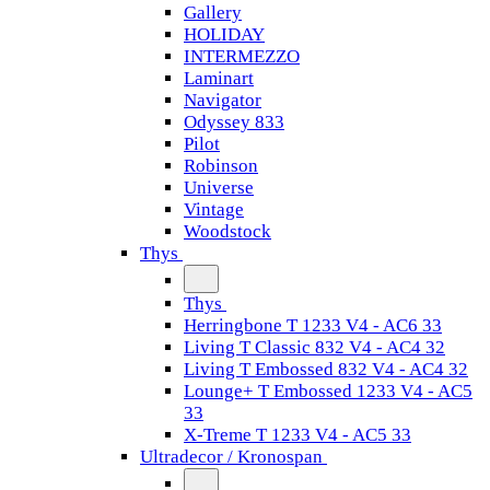
Gallery
HOLIDAY
INTERMEZZO
Laminart
Navigator
Odyssey 833
Pilot
Robinson
Universe
Vintage
Woodstock
Thys
Thys
Herringbone T 1233 V4 - AC6 33
Living T Classic 832 V4 - AC4 32
Living T Embossed 832 V4 - AC4 32
Lounge+ T Embossed 1233 V4 - AC5
33
X-Treme T 1233 V4 - AC5 33
Ultradecor / Kronospan