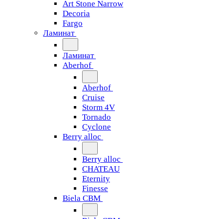
Art Stone Narrow
Decoria
Fargo
Ламинат
Ламинат
Aberhof
Aberhof
Cruise
Storm 4V
Tornado
Сyclone
Berry alloc
Berry alloc
CHATEAU
Eternity
Finesse
Biela CBM