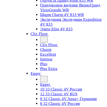
Гордость Прайд Pride 833 WR
Грандиозное видение ВизиоГранд
VisioGrande WR
Шарм Charm 4V 833 WR
Экспедиция Экспедишн Expedition
4V 833
Элита Elite 4V 833
Clix Floor
Clix Floor
Charm
Excellent
Intense
Plus
Plus Extra
Egger
Egger
10 33 Classic 4V Россия
12 33 Classic 4V RUS
8 32 Classic 4V Aqua+ Германия
8 32 Classic 4V Россия