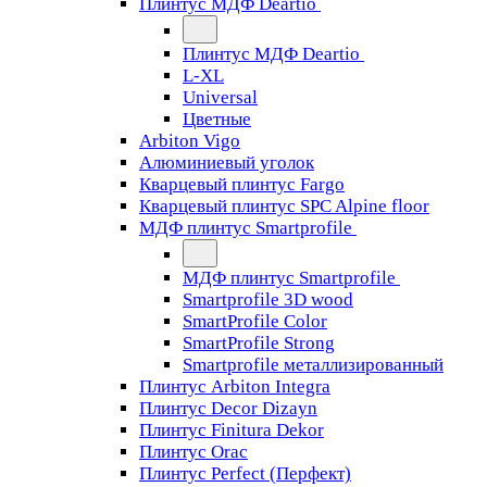
Плинтус МДФ Deartio
Плинтус МДФ Deartio
L-XL
Universal
Цветные
Arbiton Vigo
Алюминиевый уголок
Кварцевый плинтус Fargo
Кварцевый плинтус SPC Alpine floor
МДФ плинтус Smartprofile
МДФ плинтус Smartprofile
Smartprofile 3D wood
SmartProfile Color
SmartProfile Strong
Smartprofile металлизированный
Плинтус Arbiton Integra
Плинтус Decor Dizayn
Плинтус Finitura Dekor
Плинтус Orac
Плинтус Perfect (Перфект)