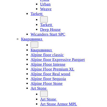
Urban
Weave
Tarkett
Tarkett
Deep House
Wicanders Start SPC
Кварцвинил
Кварцвинил
Alpine floor classic
Alpine floor Expressive Parquet
Alpine Floor Intense
Alpine Floor Premium XL
Alpine floor Real wood
Alpine floor Sequoia
Alpine Floor Stone
Art Stone
Art Stone
Art Stone Armor MPL