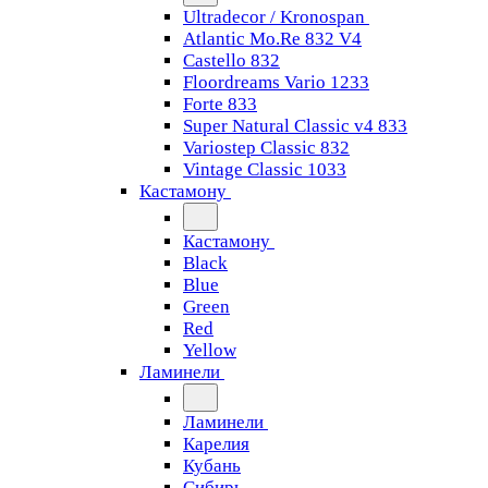
Ultradecor / Kronospan
Atlantic Mo.Re 832 V4
Castello 832
Floordreams Vario 1233
Forte 833
Super Natural Classic v4 833
Variostep Classic 832
Vintage Classic 1033
Кастамону
Кастамону
Black
Blue
Green
Red
Yellow
Ламинели
Ламинели
Карелия
Кубань
Сибирь