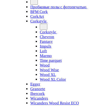
Пробковые полы с фотопечатью
BFM Cork
CorkArt
Corkstyle
Corkstyle
Chevron
Fantasy
Impuls
Loft
Marmo
Time parquet
Wood
Wood Wise
Wood XL
Wood XL Color
Egger
Granorte
Ibercork
Wicanders
Wicanders Wood Resist ECO