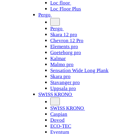
Loc floor
Loc Floor Plus
Pergo
Pergo
Skara 12 pro
Chevron 12 Pro
Elements pro
Goeteborg pro
Kalmar
Malmo pro
Sensation Wide Long Plank
Skara pro
Stavanger pro
Uppsala pro
SWISS KRONO
SWISS KRONO
Caspian
Dovod
ECO-TEC
Eventum