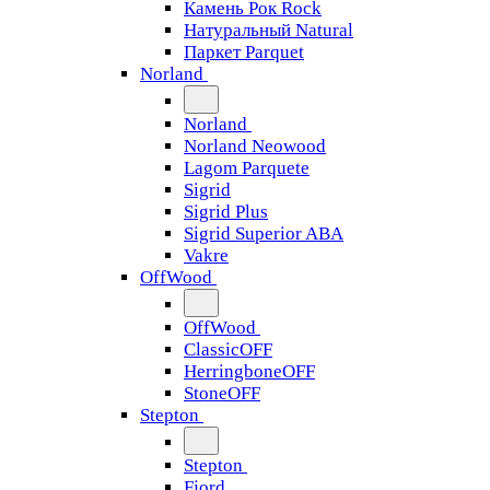
Камень Рок Rock
Натуральный Natural
Паркет Parquet
Norland
Norland
Norland Neowood
Lagom Parquete
Sigrid
Sigrid Plus
Sigrid Superior ABA
Vakre
OffWood
OffWood
ClassicOFF
HerringboneOFF
StoneOFF
Stepton
Stepton
Fjord