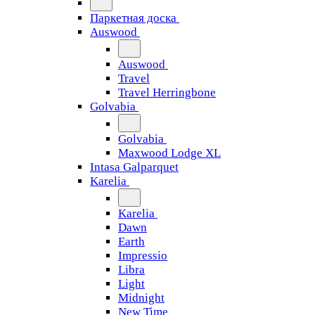
Паркетная доска
Auswood
Auswood
Travel
Travel Herringbone
Golvabia
Golvabia
Maxwood Lodge XL
Intasa Galparquet
Karelia
Karelia
Dawn
Earth
Impressio
Libra
Light
Midnight
New Time