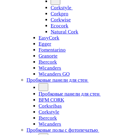
Corkstyle
Corkpro
Corkwise
Ecocork
Natural Cork
EasyCork
Egger
Fomentarino
Granorte
Ibercork
Wicanders
Wicanders GO
Пробковые панели для стен
Пробковые панели для стен
BFM CORK
Corksribas
Corkstyle
Ibercork
Wicanders
Пробковые полы с фотопечатью