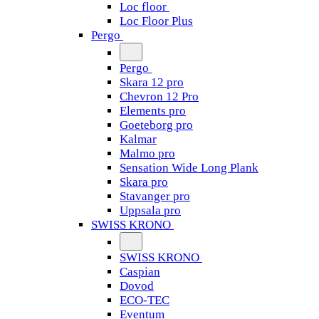
Loc floor
Loc Floor Plus
Pergo
Pergo
Skara 12 pro
Chevron 12 Pro
Elements pro
Goeteborg pro
Kalmar
Malmo pro
Sensation Wide Long Plank
Skara pro
Stavanger pro
Uppsala pro
SWISS KRONO
SWISS KRONO
Caspian
Dovod
ECO-TEC
Eventum