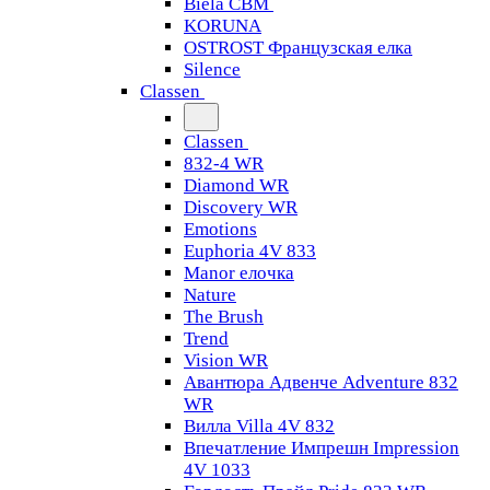
Biela CBM
KORUNA
OSTROST Французская елка
Silence
Classen
Classen
832-4 WR
Diamond WR
Discovery WR
Emotions
Euphoria 4V 833
Manor елочка
Nature
The Brush
Trend
Vision WR
Авантюра Адвенче Adventure 832
WR
Вилла Villa 4V 832
Впечатление Импрешн Impression
4V 1033