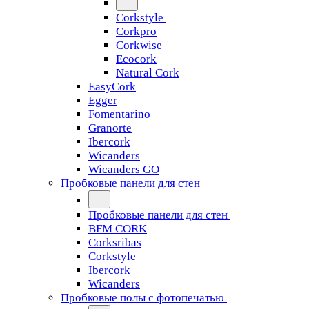
Corkstyle
Corkpro
Corkwise
Ecocork
Natural Cork
EasyCork
Egger
Fomentarino
Granorte
Ibercork
Wicanders
Wicanders GO
Пробковые панели для стен
Пробковые панели для стен
BFM CORK
Corksribas
Corkstyle
Ibercork
Wicanders
Пробковые полы с фотопечатью