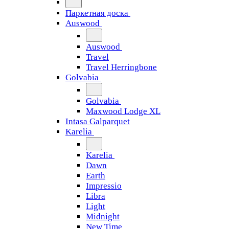
Паркетная доска
Auswood
Auswood
Travel
Travel Herringbone
Golvabia
Golvabia
Maxwood Lodge XL
Intasa Galparquet
Karelia
Karelia
Dawn
Earth
Impressio
Libra
Light
Midnight
New Time