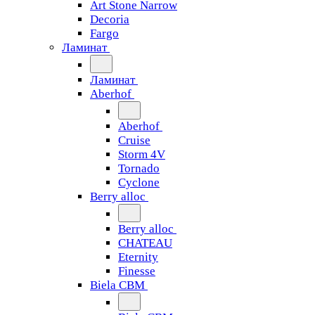
Art Stone Narrow
Decoria
Fargo
Ламинат
Ламинат
Aberhof
Aberhof
Cruise
Storm 4V
Tornado
Сyclone
Berry alloc
Berry alloc
CHATEAU
Eternity
Finesse
Biela CBM