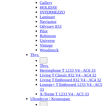
Gallery
HOLIDAY
INTERMEZZO
Laminart
Navigator
Odyssey 833
Pilot
Robinson
Universe
Vintage
Woodstock
Thys
Thys
Herringbone T 1233 V4 - AC6 33
Living T Classic 832 V4 - AC4 32
Living T Embossed 832 V4 - AC4 32
Lounge+ T Embossed 1233 V4 - AC5
33
X-Treme T 1233 V4 - AC5 33
Ultradecor / Kronospan