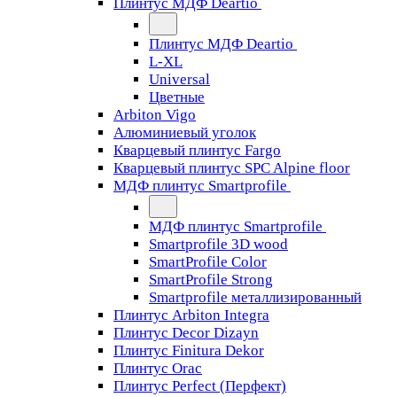
Плинтус МДФ Deartio
Плинтус МДФ Deartio
L-XL
Universal
Цветные
Arbiton Vigo
Алюминиевый уголок
Кварцевый плинтус Fargo
Кварцевый плинтус SPC Alpine floor
МДФ плинтус Smartprofile
МДФ плинтус Smartprofile
Smartprofile 3D wood
SmartProfile Color
SmartProfile Strong
Smartprofile металлизированный
Плинтус Arbiton Integra
Плинтус Decor Dizayn
Плинтус Finitura Dekor
Плинтус Orac
Плинтус Perfect (Перфект)