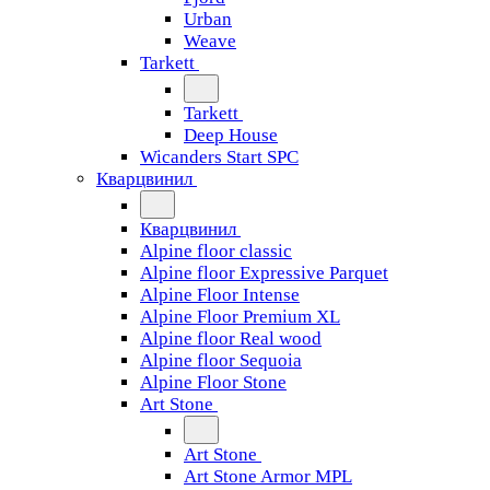
Urban
Weave
Tarkett
Tarkett
Deep House
Wicanders Start SPC
Кварцвинил
Кварцвинил
Alpine floor classic
Alpine floor Expressive Parquet
Alpine Floor Intense
Alpine Floor Premium XL
Alpine floor Real wood
Alpine floor Sequoia
Alpine Floor Stone
Art Stone
Art Stone
Art Stone Armor MPL