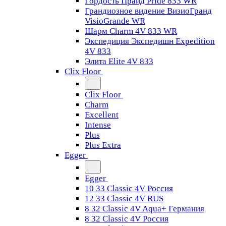
Гордость Прайд Pride 833 WR
Грандиозное видение ВизиоГранд
VisioGrande WR
Шарм Charm 4V 833 WR
Экспедиция Экспедишн Expedition
4V 833
Элита Elite 4V 833
Clix Floor
Clix Floor
Charm
Excellent
Intense
Plus
Plus Extra
Egger
Egger
10 33 Classic 4V Россия
12 33 Classic 4V RUS
8 32 Classic 4V Aqua+ Германия
8 32 Classic 4V Россия