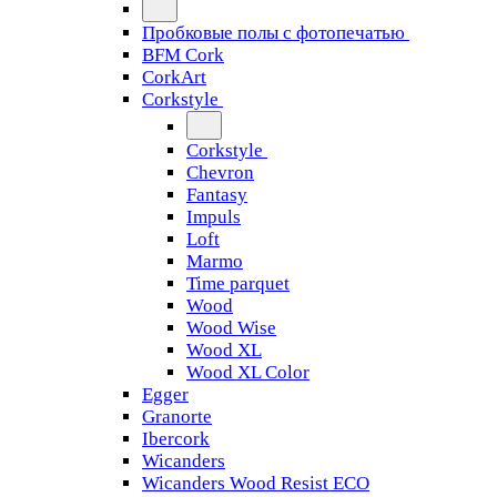
Пробковые полы с фотопечатью
BFM Cork
CorkArt
Corkstyle
Corkstyle
Chevron
Fantasy
Impuls
Loft
Marmo
Time parquet
Wood
Wood Wise
Wood XL
Wood XL Color
Egger
Granorte
Ibercork
Wicanders
Wicanders Wood Resist ECO