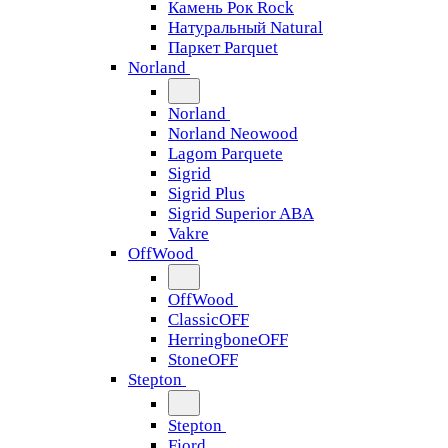
Камень Рок Rock
Натуральный Natural
Паркет Parquet
Norland
Norland
Norland Neowood
Lagom Parquete
Sigrid
Sigrid Plus
Sigrid Superior ABA
Vakre
OffWood
OffWood
ClassicOFF
HerringboneOFF
StoneOFF
Stepton
Stepton
Fjord