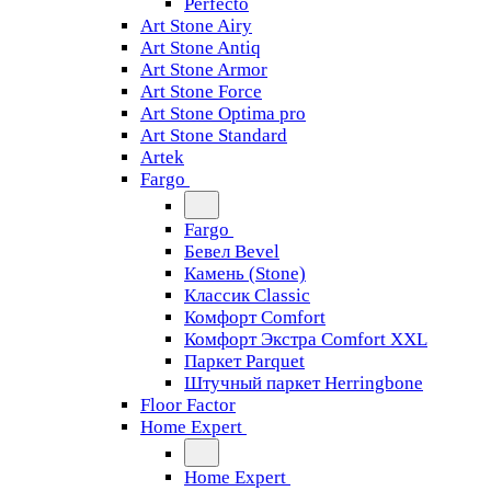
Perfecto
Art Stone Airy
Art Stone Antiq
Art Stone Armor
Art Stone Force
Art Stone Optima pro
Art Stone Standard
Artek
Fargo
Fargo
Бевел Bevel
Камень (Stone)
Классик Classic
Комфорт Comfort
Комфорт Экстра Comfort XXL
Паркет Parquet
Штучный паркет Herringbone
Floor Factor
Home Expert
Home Expert