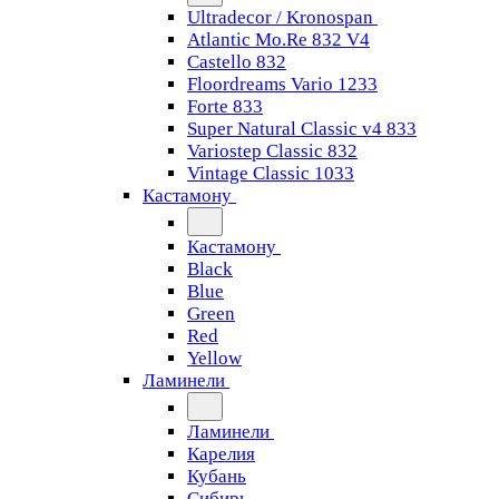
Ultradecor / Kronospan
Atlantic Mo.Re 832 V4
Castello 832
Floordreams Vario 1233
Forte 833
Super Natural Classic v4 833
Variostep Classic 832
Vintage Classic 1033
Кастамону
Кастамону
Black
Blue
Green
Red
Yellow
Ламинели
Ламинели
Карелия
Кубань
Сибирь