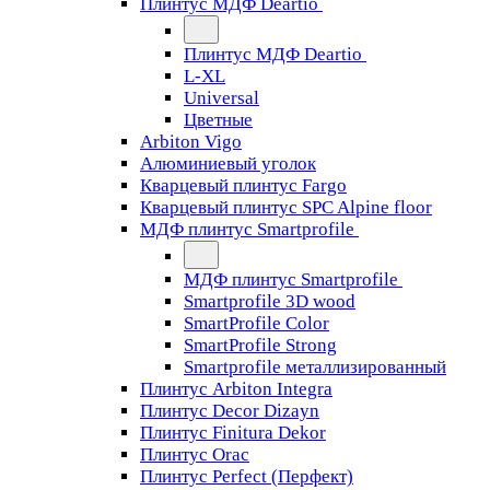
Плинтус МДФ Deartio
Плинтус МДФ Deartio
L-XL
Universal
Цветные
Arbiton Vigo
Алюминиевый уголок
Кварцевый плинтус Fargo
Кварцевый плинтус SPC Alpine floor
МДФ плинтус Smartprofile
МДФ плинтус Smartprofile
Smartprofile 3D wood
SmartProfile Color
SmartProfile Strong
Smartprofile металлизированный
Плинтус Arbiton Integra
Плинтус Decor Dizayn
Плинтус Finitura Dekor
Плинтус Orac
Плинтус Perfect (Перфект)