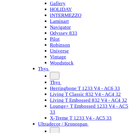
Gallery
HOLIDAY
INTERMEZZO
Laminart
Navigator
Odyssey 833
Pilot
Robinson
Universe
Vintage
Woodstock
Thys
Thys
Herringbone T 1233 V4 - AC6 33
Living T Classic 832 V4 - AC4 32
Living T Embossed 832 V4 - AC4 32
Lounge+ T Embossed 1233 V4 - AC5
33
X-Treme T 1233 V4 - AC5 33
Ultradecor / Kronospan