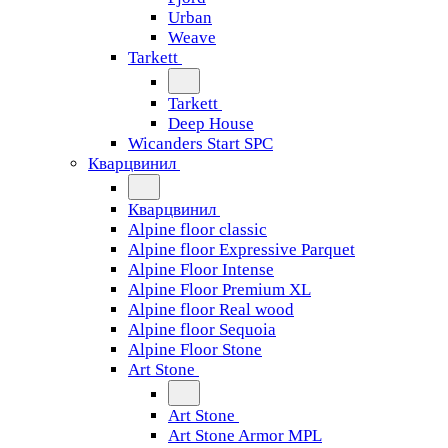
Urban
Weave
Tarkett
Tarkett
Deep House
Wicanders Start SPC
Кварцвинил
Кварцвинил
Alpine floor classic
Alpine floor Expressive Parquet
Alpine Floor Intense
Alpine Floor Premium XL
Alpine floor Real wood
Alpine floor Sequoia
Alpine Floor Stone
Art Stone
Art Stone
Art Stone Armor MPL