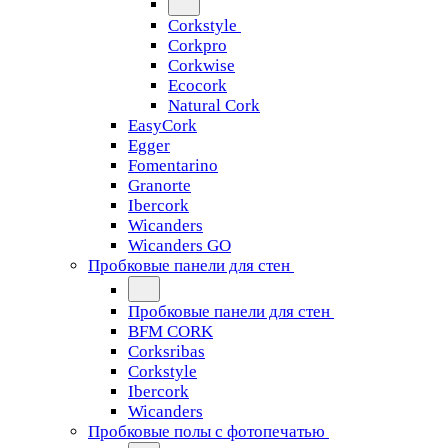
Corkstyle
Corkpro
Corkwise
Ecocork
Natural Cork
EasyCork
Egger
Fomentarino
Granorte
Ibercork
Wicanders
Wicanders GO
Пробковые панели для стен
Пробковые панели для стен
BFM CORK
Corksribas
Corkstyle
Ibercork
Wicanders
Пробковые полы с фотопечатью