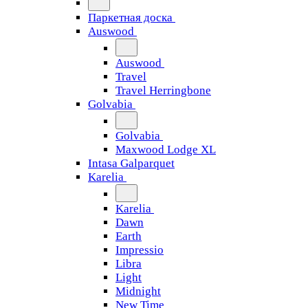
Паркетная доска
Auswood
Auswood
Travel
Travel Herringbone
Golvabia
Golvabia
Maxwood Lodge XL
Intasa Galparquet
Karelia
Karelia
Dawn
Earth
Impressio
Libra
Light
Midnight
New Time