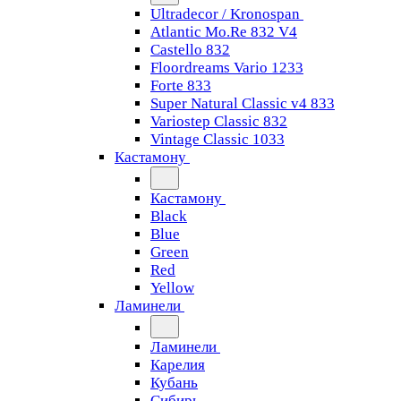
Ultradecor / Kronospan
Atlantic Mo.Re 832 V4
Castello 832
Floordreams Vario 1233
Forte 833
Super Natural Classic v4 833
Variostep Classic 832
Vintage Classic 1033
Кастамону
Кастамону
Black
Blue
Green
Red
Yellow
Ламинели
Ламинели
Карелия
Кубань
Сибирь