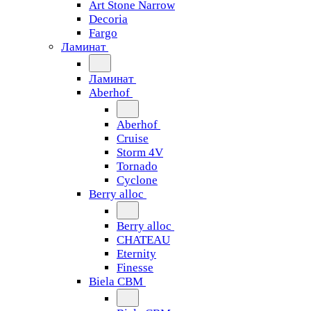
Art Stone Narrow
Decoria
Fargo
Ламинат
Ламинат
Aberhof
Aberhof
Cruise
Storm 4V
Tornado
Сyclone
Berry alloc
Berry alloc
CHATEAU
Eternity
Finesse
Biela CBM