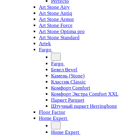
Perfecto
Art Stone Airy
Art Stone Antiq
Art Stone Armor
Art Stone Force
Art Stone Optima pro
Art Stone Standard
Artek
Fargo
Fargo
Бевел Bevel
Камень (Stone)
Классик Classic
Комфорт Comfort
Комфорт Экстра Comfort XXL
Паркет Parquet
Штучный паркет Herringbone
Floor Factor
Home Expert
Home Expert