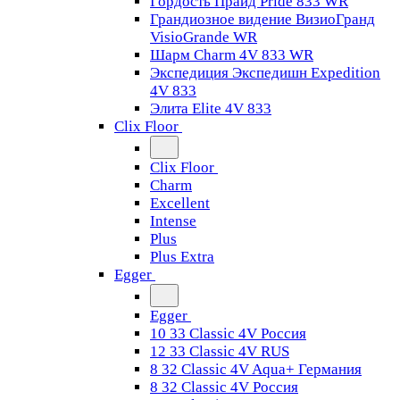
Гордость Прайд Pride 833 WR
Грандиозное видение ВизиоГранд
VisioGrande WR
Шарм Charm 4V 833 WR
Экспедиция Экспедишн Expedition
4V 833
Элита Elite 4V 833
Clix Floor
Clix Floor
Charm
Excellent
Intense
Plus
Plus Extra
Egger
Egger
10 33 Classic 4V Россия
12 33 Classic 4V RUS
8 32 Classic 4V Aqua+ Германия
8 32 Classic 4V Россия