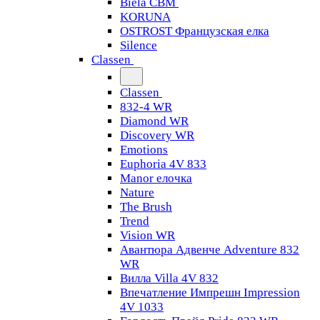
Biela CBM
KORUNA
OSTROST Французская елка
Silence
Classen
Classen
832-4 WR
Diamond WR
Discovery WR
Emotions
Euphoria 4V 833
Manor елочка
Nature
The Brush
Trend
Vision WR
Авантюра Адвенче Adventure 832
WR
Вилла Villa 4V 832
Впечатление Импрешн Impression
4V 1033