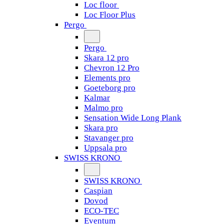
Loc floor
Loc Floor Plus
Pergo
Pergo
Skara 12 pro
Chevron 12 Pro
Elements pro
Goeteborg pro
Kalmar
Malmo pro
Sensation Wide Long Plank
Skara pro
Stavanger pro
Uppsala pro
SWISS KRONO
SWISS KRONO
Caspian
Dovod
ECO-TEC
Eventum