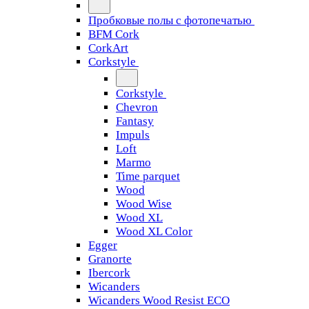
Пробковые полы с фотопечатью
BFM Cork
CorkArt
Corkstyle
Corkstyle
Chevron
Fantasy
Impuls
Loft
Marmo
Time parquet
Wood
Wood Wise
Wood XL
Wood XL Color
Egger
Granorte
Ibercork
Wicanders
Wicanders Wood Resist ECO