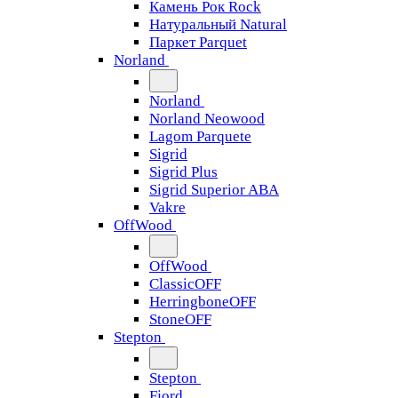
Камень Рок Rock
Натуральный Natural
Паркет Parquet
Norland
Norland
Norland Neowood
Lagom Parquete
Sigrid
Sigrid Plus
Sigrid Superior ABA
Vakre
OffWood
OffWood
ClassicOFF
HerringboneOFF
StoneOFF
Stepton
Stepton
Fjord