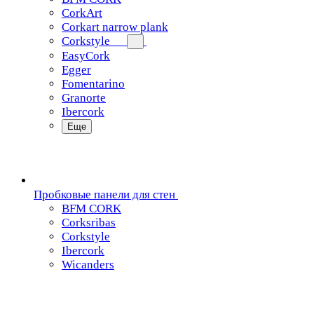
CorkArt
Corkart narrow plank
Corkstyle
EasyCork
Egger
Fomentarino
Granorte
Ibercork
Еще
Пробковые панели для стен
BFM CORK
Corksribas
Corkstyle
Ibercork
Wicanders