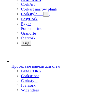
CorkArt
Corkart narrow plank
Corkstyle
EasyCork
Egger
Fomentarino
Granorte
Ibercork
Еще
Пробковые панели для стен
BFM CORK
Corksribas
Corkstyle
Ibercork
Wicanders