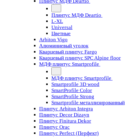
Плинтус МДФ Deartio
Плинтус МДФ Deartio
L-XL
Universal
Цветные
Arbiton Vigo
Алюминиевый уголок
Кварцевый плинтус Fargo
Кварцевый плинтус SPC Alpine floor
МДФ плинтус Smartprofile
МДФ плинтус Smartprofile
Smartprofile 3D wood
SmartProfile Color
SmartProfile Strong
Smartprofile металлизированный
Плинтус Arbiton Integra
Плинтус Decor Dizayn
Плинтус Finitura Dekor
Плинтус Orac
Плинтус Perfect (Перфект)