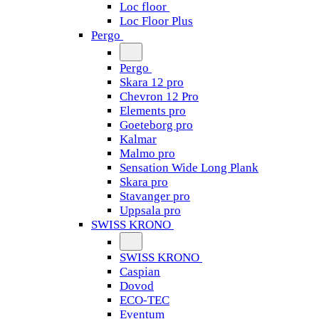
Loc floor
Loc Floor Plus
Pergo
Pergo
Skara 12 pro
Chevron 12 Pro
Elements pro
Goeteborg pro
Kalmar
Malmo pro
Sensation Wide Long Plank
Skara pro
Stavanger pro
Uppsala pro
SWISS KRONO
SWISS KRONO
Caspian
Dovod
ECO-TEC
Eventum