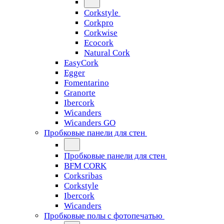
Corkstyle
Corkpro
Corkwise
Ecocork
Natural Cork
EasyCork
Egger
Fomentarino
Granorte
Ibercork
Wicanders
Wicanders GO
Пробковые панели для стен
Пробковые панели для стен
BFM CORK
Corksribas
Corkstyle
Ibercork
Wicanders
Пробковые полы с фотопечатью