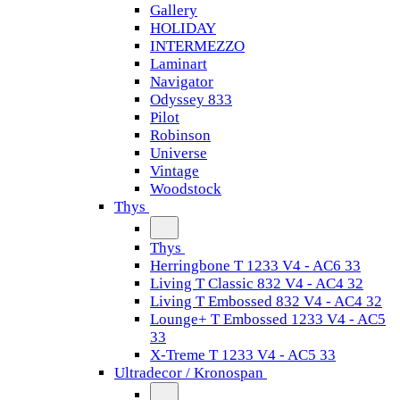
Gallery
HOLIDAY
INTERMEZZO
Laminart
Navigator
Odyssey 833
Pilot
Robinson
Universe
Vintage
Woodstock
Thys
Thys
Herringbone T 1233 V4 - AC6 33
Living T Classic 832 V4 - AC4 32
Living T Embossed 832 V4 - AC4 32
Lounge+ T Embossed 1233 V4 - AC5
33
X-Treme T 1233 V4 - AC5 33
Ultradecor / Kronospan