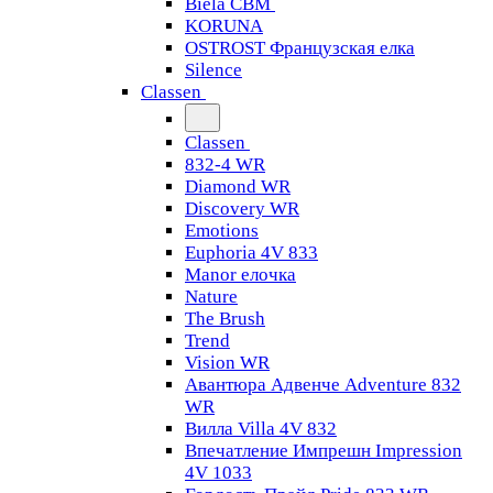
Biela CBM
KORUNA
OSTROST Французская елка
Silence
Classen
Classen
832-4 WR
Diamond WR
Discovery WR
Emotions
Euphoria 4V 833
Manor елочка
Nature
The Brush
Trend
Vision WR
Авантюра Адвенче Adventure 832
WR
Вилла Villa 4V 832
Впечатление Импрешн Impression
4V 1033