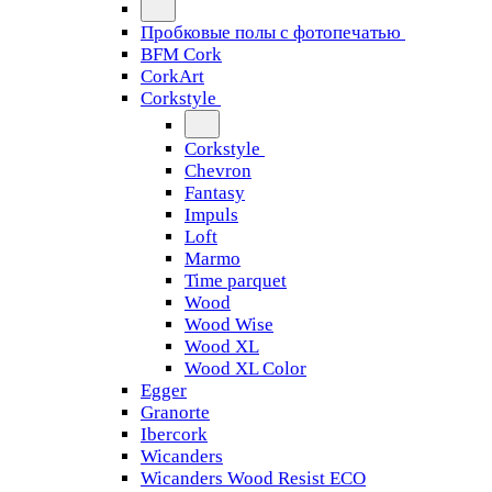
Пробковые полы с фотопечатью
BFM Cork
CorkArt
Corkstyle
Corkstyle
Chevron
Fantasy
Impuls
Loft
Marmo
Time parquet
Wood
Wood Wise
Wood XL
Wood XL Color
Egger
Granorte
Ibercork
Wicanders
Wicanders Wood Resist ECO