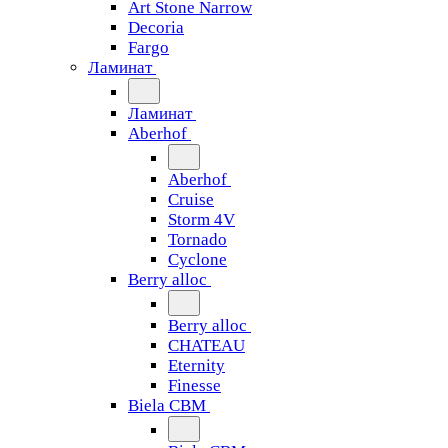
Art Stone Narrow
Decoria
Fargo
Ламинат
Ламинат
Aberhof
Aberhof
Cruise
Storm 4V
Tornado
Сyclone
Berry alloc
Berry alloc
CHATEAU
Eternity
Finesse
Biela CBM