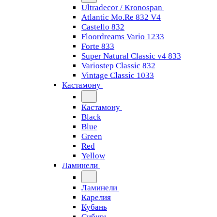
Ultradecor / Kronospan
Atlantic Mo.Re 832 V4
Castello 832
Floordreams Vario 1233
Forte 833
Super Natural Classic v4 833
Variostep Classic 832
Vintage Classic 1033
Кастамону
Кастамону
Black
Blue
Green
Red
Yellow
Ламинели
Ламинели
Карелия
Кубань
Сибирь