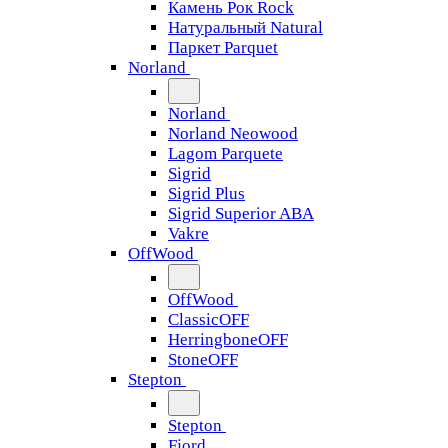
Камень Рок Rock
Натуральный Natural
Паркет Parquet
Norland
Norland
Norland Neowood
Lagom Parquete
Sigrid
Sigrid Plus
Sigrid Superior ABA
Vakre
OffWood
OffWood
ClassicOFF
HerringboneOFF
StoneOFF
Stepton
Stepton
Fjord