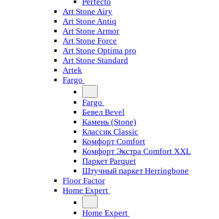
Perfecto
Art Stone Airy
Art Stone Antiq
Art Stone Armor
Art Stone Force
Art Stone Optima pro
Art Stone Standard
Artek
Fargo
Fargo
Бевел Bevel
Камень (Stone)
Классик Classic
Комфорт Comfort
Комфорт Экстра Comfort XXL
Паркет Parquet
Штучный паркет Herringbone
Floor Factor
Home Expert
Home Expert