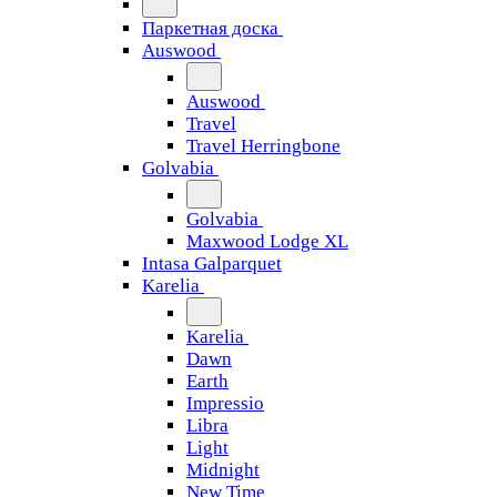
Паркетная доска
Auswood
Auswood
Travel
Travel Herringbone
Golvabia
Golvabia
Maxwood Lodge XL
Intasa Galparquet
Karelia
Karelia
Dawn
Earth
Impressio
Libra
Light
Midnight
New Time