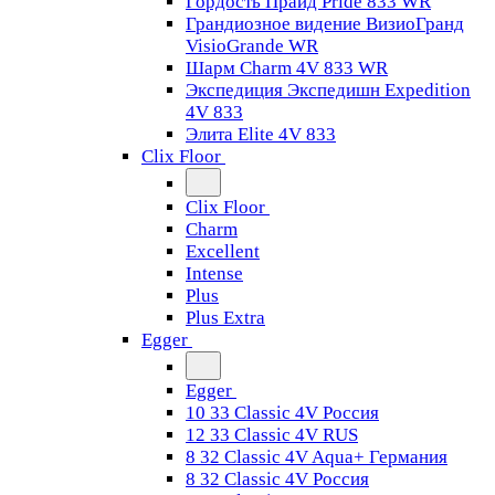
Гордость Прайд Pride 833 WR
Грандиозное видение ВизиоГранд
VisioGrande WR
Шарм Charm 4V 833 WR
Экспедиция Экспедишн Expedition
4V 833
Элита Elite 4V 833
Clix Floor
Clix Floor
Charm
Excellent
Intense
Plus
Plus Extra
Egger
Egger
10 33 Classic 4V Россия
12 33 Classic 4V RUS
8 32 Classic 4V Aqua+ Германия
8 32 Classic 4V Россия