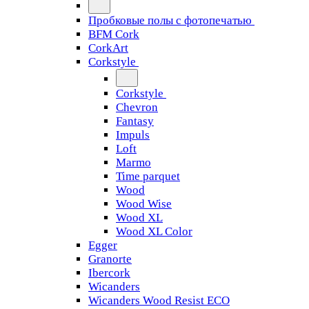
Пробковые полы с фотопечатью
BFM Cork
CorkArt
Corkstyle
Corkstyle
Chevron
Fantasy
Impuls
Loft
Marmo
Time parquet
Wood
Wood Wise
Wood XL
Wood XL Color
Egger
Granorte
Ibercork
Wicanders
Wicanders Wood Resist ECO