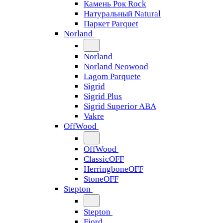
Камень Рок Rock
Натуральный Natural
Паркет Parquet
Norland
Norland
Norland Neowood
Lagom Parquete
Sigrid
Sigrid Plus
Sigrid Superior ABA
Vakre
OffWood
OffWood
ClassicOFF
HerringboneOFF
StoneOFF
Stepton
Stepton
Fjord