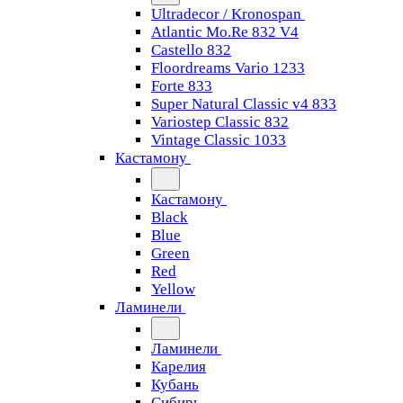
Ultradecor / Kronospan
Atlantic Mo.Re 832 V4
Castello 832
Floordreams Vario 1233
Forte 833
Super Natural Classic v4 833
Variostep Classic 832
Vintage Classic 1033
Кастамону
Кастамону
Black
Blue
Green
Red
Yellow
Ламинели
Ламинели
Карелия
Кубань
Сибирь