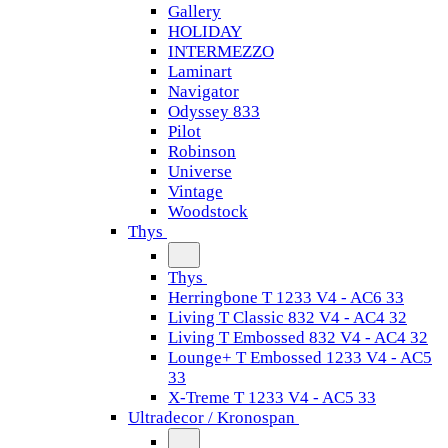
Gallery
HOLIDAY
INTERMEZZO
Laminart
Navigator
Odyssey 833
Pilot
Robinson
Universe
Vintage
Woodstock
Thys
Thys
Herringbone T 1233 V4 - AC6 33
Living T Classic 832 V4 - AC4 32
Living T Embossed 832 V4 - AC4 32
Lounge+ T Embossed 1233 V4 - AC5
33
X-Treme T 1233 V4 - AC5 33
Ultradecor / Kronospan