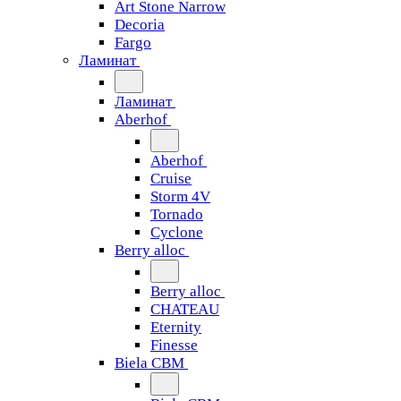
Art Stone Narrow
Decoria
Fargo
Ламинат
Ламинат
Aberhof
Aberhof
Cruise
Storm 4V
Tornado
Сyclone
Berry alloc
Berry alloc
CHATEAU
Eternity
Finesse
Biela CBM