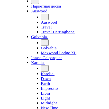
Паркетная доска
Auswood
Auswood
Travel
Travel Herringbone
Golvabia
Golvabia
Maxwood Lodge XL
Intasa Galparquet
Karelia
Karelia
Dawn
Earth
Impressio
Libra
Light
Midnight
New Time