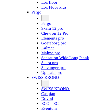
Loc floor
Loc Floor Plus
Pergo
Pergo
Skara 12 pro
Chevron 12 Pro
Elements pro
Goeteborg pro
Kalmar
Malmo pro
Sensation Wide Long Plank
Skara pro
Stavanger pro
Uppsala pro
SWISS KRONO
SWISS KRONO
Caspian
Dovod
ECO-TEC
Eventum