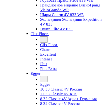
Гордость Прайд Pride 833 WR
Грандиозное видение ВизиоГранд
VisioGrande WR
Шарм Charm 4V 833 WR
Экспедиция Экспедишн Expedition
4V 833
Элита Elite 4V 833
Clix Floor
Clix Floor
Charm
Excellent
Intense
Plus
Plus Extra
Egger
Egger
10 33 Classic 4V Россия
12 33 Classic 4V RUS
8 32 Classic 4V Aqua+ Германия
8 32 Classic 4V Россия