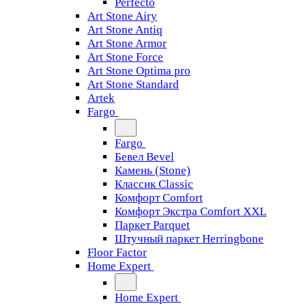
Perfecto
Art Stone Airy
Art Stone Antiq
Art Stone Armor
Art Stone Force
Art Stone Optima pro
Art Stone Standard
Artek
Fargo
Fargo
Бевел Bevel
Камень (Stone)
Классик Classic
Комфорт Comfort
Комфорт Экстра Comfort XXL
Паркет Parquet
Штучный паркет Herringbone
Floor Factor
Home Expert
Home Expert