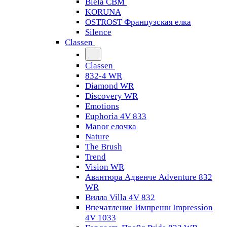
Biela CBM
KORUNA
OSTROST Французская елка
Silence
Classen
Classen
832-4 WR
Diamond WR
Discovery WR
Emotions
Euphoria 4V 833
Manor елочка
Nature
The Brush
Trend
Vision WR
Авантюра Адвенче Adventure 832
WR
Вилла Villa 4V 832
Впечатление Импрешн Impression
4V 1033