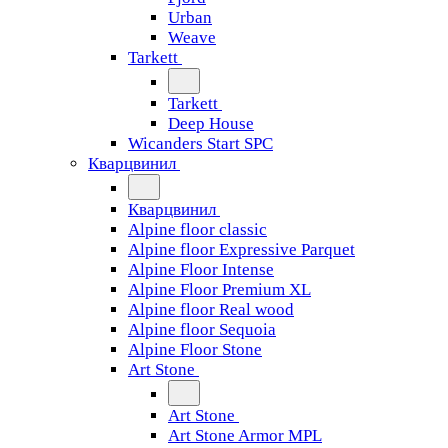
Urban
Weave
Tarkett
Tarkett
Deep House
Wicanders Start SPC
Кварцвинил
Кварцвинил
Alpine floor classic
Alpine floor Expressive Parquet
Alpine Floor Intense
Alpine Floor Premium XL
Alpine floor Real wood
Alpine floor Sequoia
Alpine Floor Stone
Art Stone
Art Stone
Art Stone Armor MPL