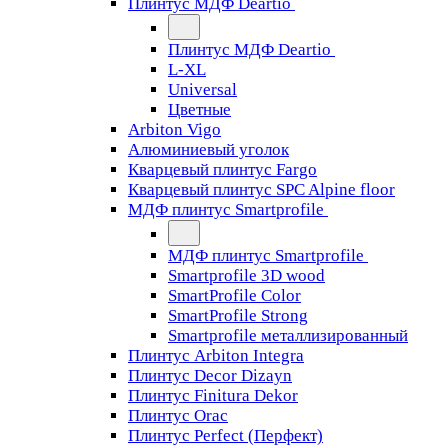
Плинтус МДФ Deartio
Плинтус МДФ Deartio
L-XL
Universal
Цветные
Arbiton Vigo
Алюминиевый уголок
Кварцевый плинтус Fargo
Кварцевый плинтус SPC Alpine floor
МДФ плинтус Smartprofile
МДФ плинтус Smartprofile
Smartprofile 3D wood
SmartProfile Color
SmartProfile Strong
Smartprofile металлизированный
Плинтус Arbiton Integra
Плинтус Decor Dizayn
Плинтус Finitura Dekor
Плинтус Orac
Плинтус Perfect (Перфект)