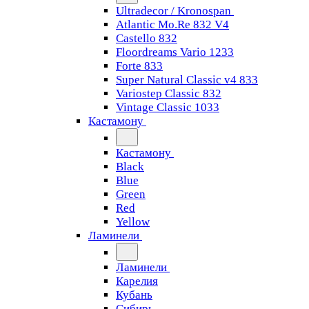
Ultradecor / Kronospan
Atlantic Mo.Re 832 V4
Castello 832
Floordreams Vario 1233
Forte 833
Super Natural Classic v4 833
Variostep Classic 832
Vintage Classic 1033
Кастамону
Кастамону
Black
Blue
Green
Red
Yellow
Ламинели
Ламинели
Карелия
Кубань
Сибирь