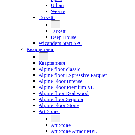
Urban
Weave
Tarkett
Tarkett
Deep House
Wicanders Start SPC
Кварцвинил
Кварцвинил
Alpine floor classic
Alpine floor Expressive Parquet
Alpine Floor Intense
Alpine Floor Premium XL
Alpine floor Real wood
Alpine floor Sequoia
Alpine Floor Stone
Art Stone
Art Stone
Art Stone Armor MPL