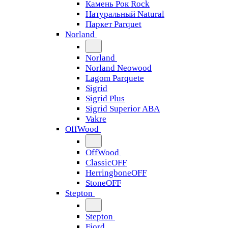
Камень Рок Rock
Натуральный Natural
Паркет Parquet
Norland
Norland
Norland Neowood
Lagom Parquete
Sigrid
Sigrid Plus
Sigrid Superior ABA
Vakre
OffWood
OffWood
ClassicOFF
HerringboneOFF
StoneOFF
Stepton
Stepton
Fjord