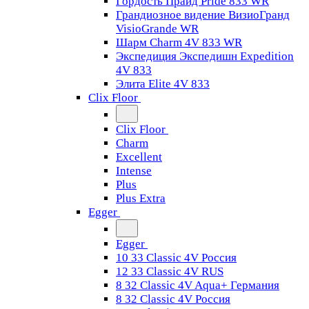
Гордость Прайд Pride 833 WR
Грандиозное видение ВизиоГранд
VisioGrande WR
Шарм Charm 4V 833 WR
Экспедиция Экспедишн Expedition
4V 833
Элита Elite 4V 833
Clix Floor
Clix Floor
Charm
Excellent
Intense
Plus
Plus Extra
Egger
Egger
10 33 Classic 4V Россия
12 33 Classic 4V RUS
8 32 Classic 4V Aqua+ Германия
8 32 Classic 4V Россия