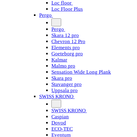
Loc floor
Loc Floor Plus
Pergo
Pergo
Skara 12 pro
Chevron 12 Pro
Elements pro
Goeteborg pro
Kalmar
Malmo pro
Sensation Wide Long Plank
Skara pro
Stavanger pro
Uppsala pro
SWISS KRONO
SWISS KRONO
Caspian
Dovod
ECO-TEC
Eventum