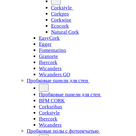
Corkstyle
Corkpro
Corkwise
Ecocork
Natural Cork
EasyCork
Egger
Fomentarino
Granorte
Ibercork
Wicanders
Wicanders GO
Пробковые панели для стен
Пробковые панели для стен
BFM CORK
Corksribas
Corkstyle
Ibercork
Wicanders
Пробковые полы с фотопечатью