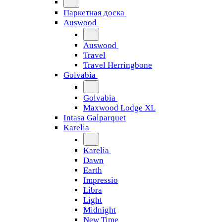
Паркетная доска
Auswood
Auswood
Travel
Travel Herringbone
Golvabia
Golvabia
Maxwood Lodge XL
Intasa Galparquet
Karelia
Karelia
Dawn
Earth
Impressio
Libra
Light
Midnight
New Time