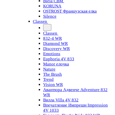
Biela CBM
KORUNA
OSTROST Французская елка
Silence
Classen
Classen
832-4 WR
Diamond WR
Discovery WR
Emotions
Euphoria 4V 833
Manor елочка
Nature
The Brush
Trend
Vision WR
Авантюра Адвенче Adventure 832
WR
Вилла Villa 4V 832
Впечатление Импрешн Impression
4V 1033