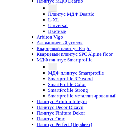
Плинтус МДФ Deartio
Плинтус МДФ Deartio
L-XL
Universal
Цветные
Arbiton Vigo
Алюминиевый уголок
Кварцевый плинтус Fargo
Кварцевый плинтус SPC Alpine floor
МДФ плинтус Smartprofile
МДФ плинтус Smartprofile
Smartprofile 3D wood
SmartProfile Color
SmartProfile Strong
Smartprofile металлизированный
Плинтус Arbiton Integra
Плинтус Decor Dizayn
Плинтус Finitura Dekor
Плинтус Orac
Плинтус Perfect (Перфект)