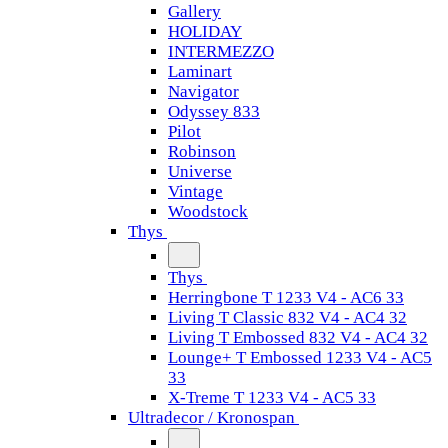
Gallery
HOLIDAY
INTERMEZZO
Laminart
Navigator
Odyssey 833
Pilot
Robinson
Universe
Vintage
Woodstock
Thys
Thys
Herringbone T 1233 V4 - AC6 33
Living T Classic 832 V4 - AC4 32
Living T Embossed 832 V4 - AC4 32
Lounge+ T Embossed 1233 V4 - AC5
33
X-Treme T 1233 V4 - AC5 33
Ultradecor / Kronospan