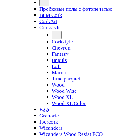
Пробковые полы с фотопечатью
BFM Cork
CorkArt
Corkstyle
Corkstyle
Chevron
Fantasy
Impuls
Loft
Marmo
Time parquet
Wood
Wood Wise
Wood XL
Wood XL Color
Egger
Granorte
Ibercork
Wicanders
Wicanders Wood Resist ECO