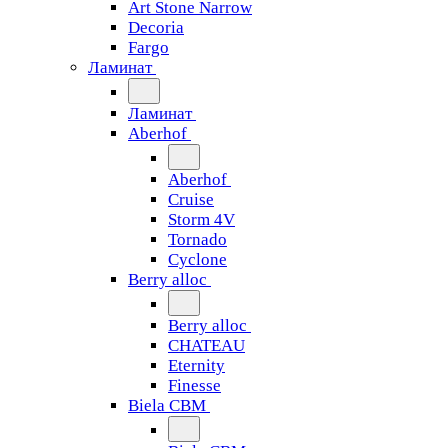
Art Stone Narrow
Decoria
Fargo
Ламинат
Ламинат
Aberhof
Aberhof
Cruise
Storm 4V
Tornado
Сyclone
Berry alloc
Berry alloc
CHATEAU
Eternity
Finesse
Biela CBM