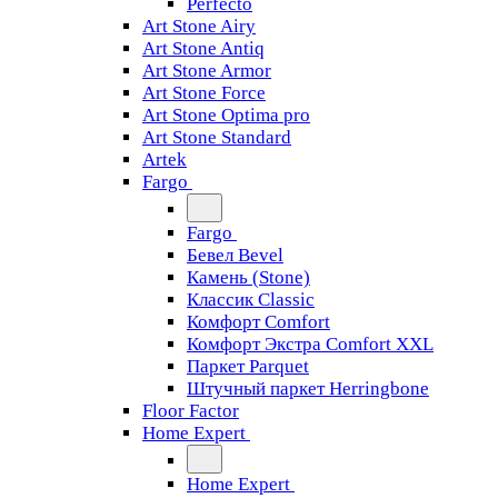
Perfecto
Art Stone Airy
Art Stone Antiq
Art Stone Armor
Art Stone Force
Art Stone Optima pro
Art Stone Standard
Artek
Fargo
Fargo
Бевел Bevel
Камень (Stone)
Классик Classic
Комфорт Comfort
Комфорт Экстра Comfort XXL
Паркет Parquet
Штучный паркет Herringbone
Floor Factor
Home Expert
Home Expert