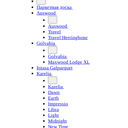
Паркетная доска
Auswood
Auswood
Travel
Travel Herringbone
Golvabia
Golvabia
Maxwood Lodge XL
Intasa Galparquet
Karelia
Karelia
Dawn
Earth
Impressio
Libra
Light
Midnight
New Time