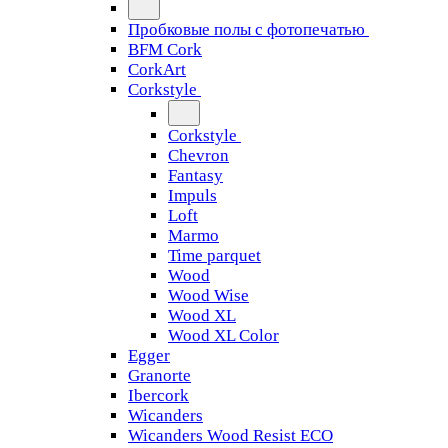
Пробковые полы с фотопечатью
BFM Cork
CorkArt
Corkstyle
Corkstyle
Chevron
Fantasy
Impuls
Loft
Marmo
Time parquet
Wood
Wood Wise
Wood XL
Wood XL Color
Egger
Granorte
Ibercork
Wicanders
Wicanders Wood Resist ECO