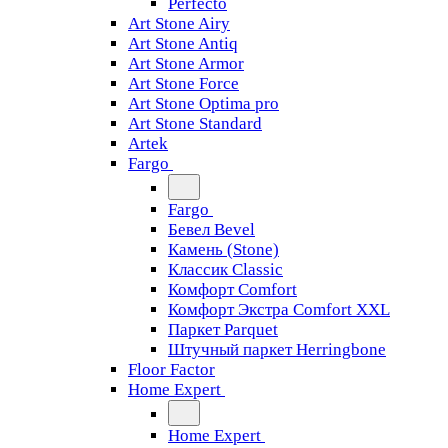
Perfecto
Art Stone Airy
Art Stone Antiq
Art Stone Armor
Art Stone Force
Art Stone Optima pro
Art Stone Standard
Artek
Fargo
Fargo
Бевел Bevel
Камень (Stone)
Классик Classic
Комфорт Comfort
Комфорт Экстра Comfort XXL
Паркет Parquet
Штучный паркет Herringbone
Floor Factor
Home Expert
Home Expert