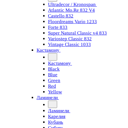
Ultradecor / Kronospan
Atlantic Mo.Re 832 V4
Castello 832
Floordreams Vario 1233
Forte 833
Super Natural Classic v4 833
Variostep Classic 832
Vintage Classic 1033
Кастамону
Кастамону
Black
Blue
Green
Red
Yellow
Ламинели
Ламинели
Карелия
Кубань
Сибирь