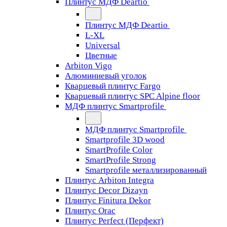
Плинтус МДФ Deartio
Плинтус МДФ Deartio
L-XL
Universal
Цветные
Arbiton Vigo
Алюминиевый уголок
Кварцевый плинтус Fargo
Кварцевый плинтус SPC Alpine floor
МДФ плинтус Smartprofile
МДФ плинтус Smartprofile
Smartprofile 3D wood
SmartProfile Color
SmartProfile Strong
Smartprofile металлизированный
Плинтус Arbiton Integra
Плинтус Decor Dizayn
Плинтус Finitura Dekor
Плинтус Orac
Плинтус Perfect (Перфект)