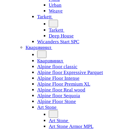
Urban
Weave
Tarkett
Tarkett
Deep House
Wicanders Start SPC
Кварцвинил
Кварцвинил
Alpine floor classic
Alpine floor Expressive Parquet
Alpine Floor Intense
Alpine Floor Premium XL
Alpine floor Real wood
Alpine floor Sequoia
Alpine Floor Stone
Art Stone
Art Stone
Art Stone Armor MPL