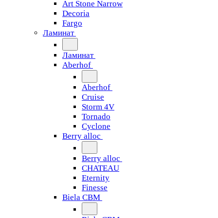
Art Stone Narrow
Decoria
Fargo
Ламинат
Ламинат
Aberhof
Aberhof
Cruise
Storm 4V
Tornado
Сyclone
Berry alloc
Berry alloc
CHATEAU
Eternity
Finesse
Biela CBM