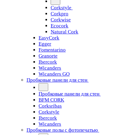
Corkstyle
Corkpro
Corkwise
Ecocork
Natural Cork
EasyCork
Egger
Fomentarino
Granorte
Ibercork
Wicanders
Wicanders GO
Пробковые панели для стен
Пробковые панели для стен
BFM CORK
Corksribas
Corkstyle
Ibercork
Wicanders
Пробковые полы с фотопечатью