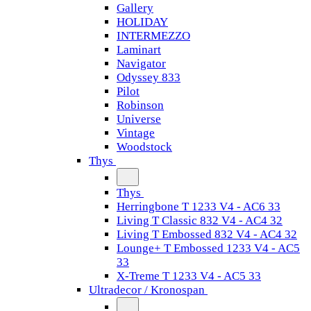
Gallery
HOLIDAY
INTERMEZZO
Laminart
Navigator
Odyssey 833
Pilot
Robinson
Universe
Vintage
Woodstock
Thys
Thys
Herringbone T 1233 V4 - AC6 33
Living T Classic 832 V4 - AC4 32
Living T Embossed 832 V4 - AC4 32
Lounge+ T Embossed 1233 V4 - AC5
33
X-Treme T 1233 V4 - AC5 33
Ultradecor / Kronospan