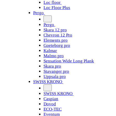
Loc floor
Loc Floor Plus
Pergo
Pergo
Skara 12 pro
Chevron 12 Pro
Elements pro
Goeteborg pro
Kalmar
Malmo pro
Sensation Wide Long Plank
Skara pro
Stavanger pro
Uppsala pro
SWISS KRONO
SWISS KRONO
Caspian
Dovod
ECO-TEC
Eventum