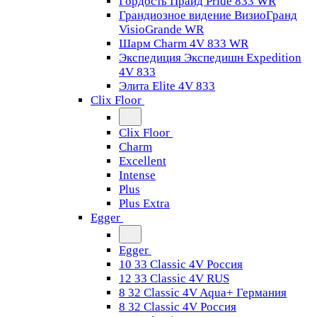
Гордость Прайд Pride 833 WR
Грандиозное видение ВизиоГранд
VisioGrande WR
Шарм Charm 4V 833 WR
Экспедиция Экспедишн Expedition
4V 833
Элита Elite 4V 833
Clix Floor
Clix Floor
Charm
Excellent
Intense
Plus
Plus Extra
Egger
Egger
10 33 Classic 4V Россия
12 33 Classic 4V RUS
8 32 Classic 4V Aqua+ Германия
8 32 Classic 4V Россия