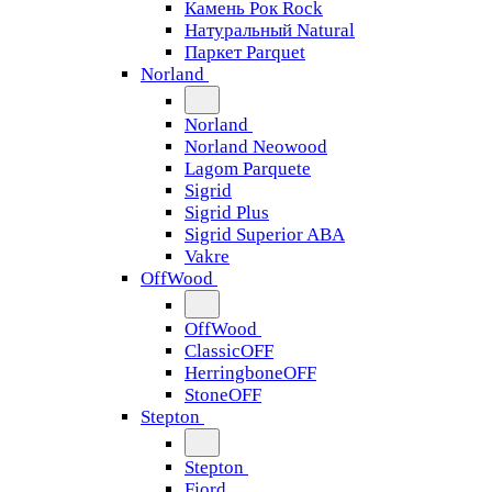
Камень Рок Rock
Натуральный Natural
Паркет Parquet
Norland
Norland
Norland Neowood
Lagom Parquete
Sigrid
Sigrid Plus
Sigrid Superior ABA
Vakre
OffWood
OffWood
ClassicOFF
HerringboneOFF
StoneOFF
Stepton
Stepton
Fjord