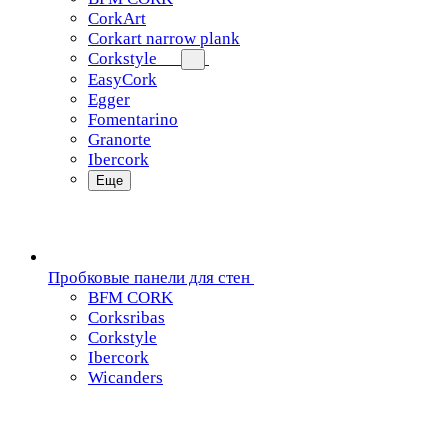
CorkArt
Corkart narrow plank
Corkstyle
EasyCork
Egger
Fomentarino
Granorte
Ibercork
Еще
Пробковые панели для стен
BFM CORK
Corksribas
Corkstyle
Ibercork
Wicanders