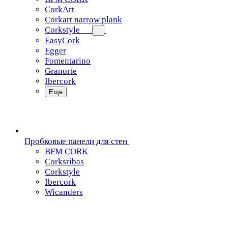
CorkArt
Corkart narrow plank
Corkstyle
EasyCork
Egger
Fomentarino
Granorte
Ibercork
Еще
Пробковые панели для стен
BFM CORK
Corksribas
Corkstyle
Ibercork
Wicanders