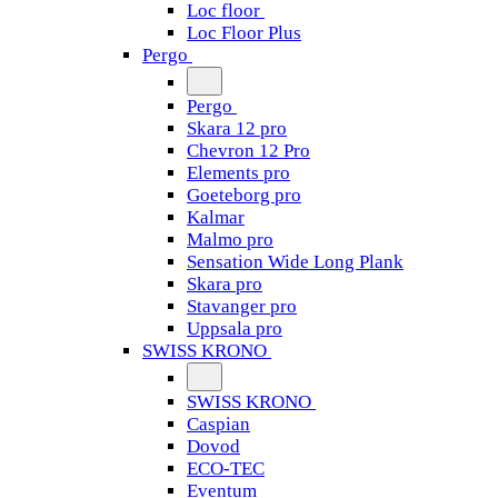
Loc floor
Loc Floor Plus
Pergo
Pergo
Skara 12 pro
Chevron 12 Pro
Elements pro
Goeteborg pro
Kalmar
Malmo pro
Sensation Wide Long Plank
Skara pro
Stavanger pro
Uppsala pro
SWISS KRONO
SWISS KRONO
Caspian
Dovod
ECO-TEC
Eventum