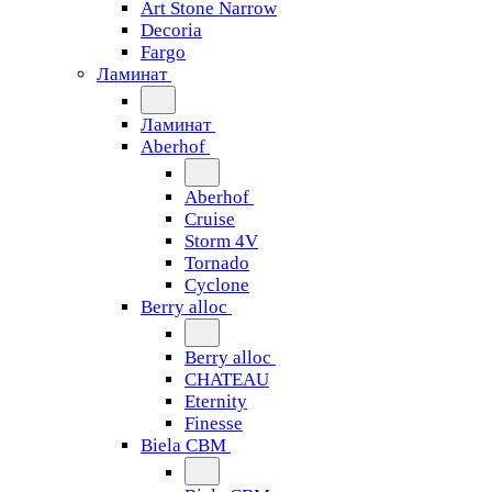
Art Stone Narrow
Decoria
Fargo
Ламинат
Ламинат
Aberhof
Aberhof
Cruise
Storm 4V
Tornado
Сyclone
Berry alloc
Berry alloc
CHATEAU
Eternity
Finesse
Biela CBM