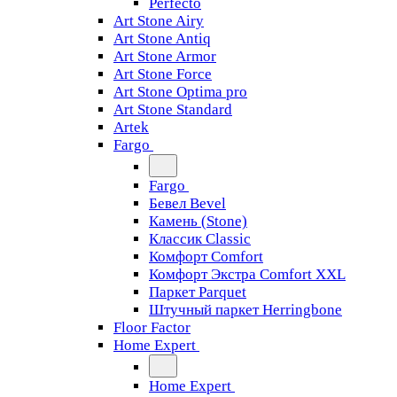
Perfecto
Art Stone Airy
Art Stone Antiq
Art Stone Armor
Art Stone Force
Art Stone Optima pro
Art Stone Standard
Artek
Fargo
Fargo
Бевел Bevel
Камень (Stone)
Классик Classic
Комфорт Comfort
Комфорт Экстра Comfort XXL
Паркет Parquet
Штучный паркет Herringbone
Floor Factor
Home Expert
Home Expert