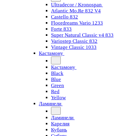
Ultradecor / Kronospan
Atlantic Mo.Re 832 V4
Castello 832
Floordreams Vario 1233
Forte 833
Super Natural Classic v4 833
Variostep Classic 832
Vintage Classic 1033
Кастамону
Кастамону
Black
Blue
Green
Red
Yellow
Ламинели
Ламинели
Карелия
Кубань
Сибирь