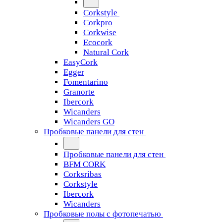
Corkstyle
Corkpro
Corkwise
Ecocork
Natural Cork
EasyCork
Egger
Fomentarino
Granorte
Ibercork
Wicanders
Wicanders GO
Пробковые панели для стен
Пробковые панели для стен
BFM CORK
Corksribas
Corkstyle
Ibercork
Wicanders
Пробковые полы с фотопечатью