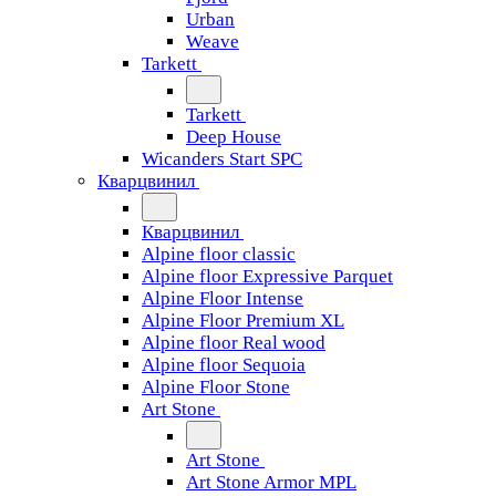
Urban
Weave
Tarkett
Tarkett
Deep House
Wicanders Start SPC
Кварцвинил
Кварцвинил
Alpine floor classic
Alpine floor Expressive Parquet
Alpine Floor Intense
Alpine Floor Premium XL
Alpine floor Real wood
Alpine floor Sequoia
Alpine Floor Stone
Art Stone
Art Stone
Art Stone Armor MPL