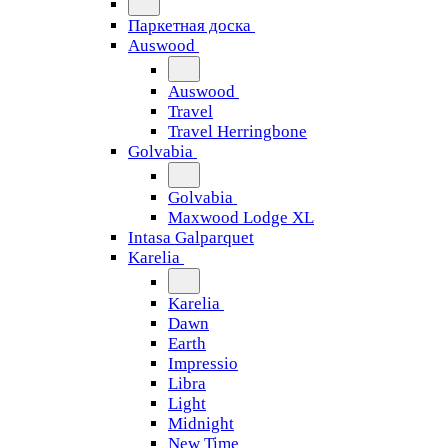
Паркетная доска
Auswood
Auswood
Travel
Travel Herringbone
Golvabia
Golvabia
Maxwood Lodge XL
Intasa Galparquet
Karelia
Karelia
Dawn
Earth
Impressio
Libra
Light
Midnight
New Time