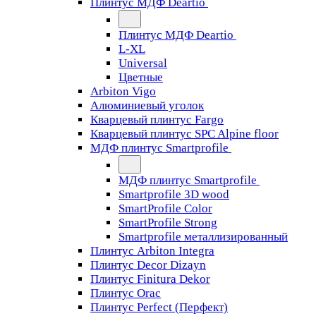
Плинтус МДФ Deartio
Плинтус МДФ Deartio
L-XL
Universal
Цветные
Arbiton Vigo
Алюминиевый уголок
Кварцевый плинтус Fargo
Кварцевый плинтус SPC Alpine floor
МДФ плинтус Smartprofile
МДФ плинтус Smartprofile
Smartprofile 3D wood
SmartProfile Color
SmartProfile Strong
Smartprofile металлизированный
Плинтус Arbiton Integra
Плинтус Decor Dizayn
Плинтус Finitura Dekor
Плинтус Orac
Плинтус Perfect (Перфект)