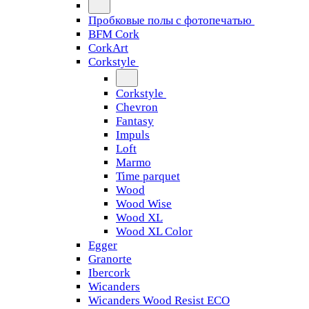
Пробковые полы с фотопечатью
BFM Cork
CorkArt
Corkstyle
Corkstyle
Chevron
Fantasy
Impuls
Loft
Marmo
Time parquet
Wood
Wood Wise
Wood XL
Wood XL Color
Egger
Granorte
Ibercork
Wicanders
Wicanders Wood Resist ECO