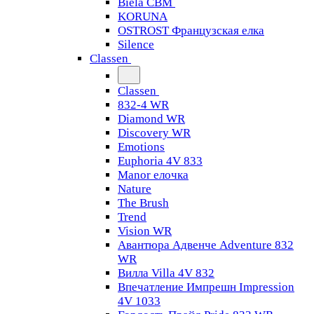
Biela CBM
KORUNA
OSTROST Французская елка
Silence
Classen
Classen
832-4 WR
Diamond WR
Discovery WR
Emotions
Euphoria 4V 833
Manor елочка
Nature
The Brush
Trend
Vision WR
Авантюра Адвенче Adventure 832
WR
Вилла Villa 4V 832
Впечатление Импрешн Impression
4V 1033