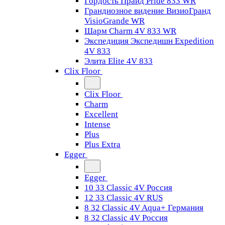
Гордость Прайд Pride 833 WR
Грандиозное видение ВизиоГранд
VisioGrande WR
Шарм Charm 4V 833 WR
Экспедиция Экспедишн Expedition
4V 833
Элита Elite 4V 833
Clix Floor
Clix Floor
Charm
Excellent
Intense
Plus
Plus Extra
Egger
Egger
10 33 Classic 4V Россия
12 33 Classic 4V RUS
8 32 Classic 4V Aqua+ Германия
8 32 Classic 4V Россия