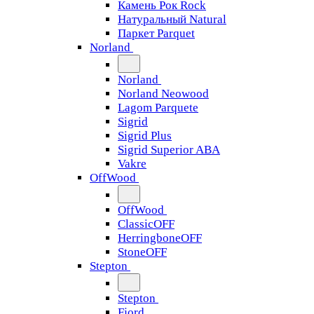
Камень Рок Rock
Натуральный Natural
Паркет Parquet
Norland
Norland
Norland Neowood
Lagom Parquete
Sigrid
Sigrid Plus
Sigrid Superior ABA
Vakre
OffWood
OffWood
ClassicOFF
HerringboneOFF
StoneOFF
Stepton
Stepton
Fjord