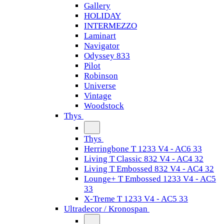
Gallery
HOLIDAY
INTERMEZZO
Laminart
Navigator
Odyssey 833
Pilot
Robinson
Universe
Vintage
Woodstock
Thys
Thys
Herringbone T 1233 V4 - AC6 33
Living T Classic 832 V4 - AC4 32
Living T Embossed 832 V4 - AC4 32
Lounge+ T Embossed 1233 V4 - AC5
33
X-Treme T 1233 V4 - AC5 33
Ultradecor / Kronospan