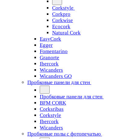
Corkstyle
Corkpro
Corkwise
Ecocork
Natural Cork
EasyCork
Egger
Fomentarino
Granorte
Ibercork
Wicanders
Wicanders GO
Пробковые панели для стен
Пробковые панели для стен
BFM CORK
Corksribas
Corkstyle
Ibercork
Wicanders
Пробковые полы с фотопечатью