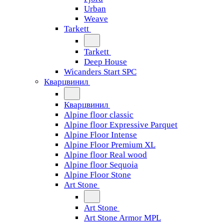
Urban
Weave
Tarkett
Tarkett
Deep House
Wicanders Start SPC
Кварцвинил
Кварцвинил
Alpine floor classic
Alpine floor Expressive Parquet
Alpine Floor Intense
Alpine Floor Premium XL
Alpine floor Real wood
Alpine floor Sequoia
Alpine Floor Stone
Art Stone
Art Stone
Art Stone Armor MPL