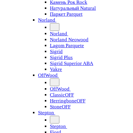
Камень Рок Rock
Натуральный Natural
Паркет Parquet
Norland
Norland
Norland Neowood
Lagom Parquete
Sigrid
Sigrid Plus
Sigrid Superior ABA
Vakre
OffWood
OffWood
ClassicOFF
HerringboneOFF
StoneOFF
Stepton
Stepton
Fjord