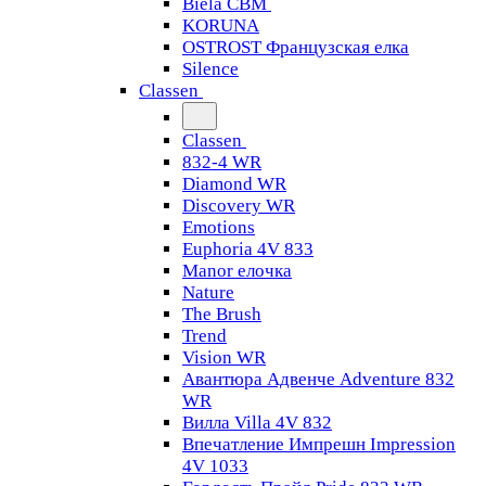
Biela CBM
KORUNA
OSTROST Французская елка
Silence
Classen
Classen
832-4 WR
Diamond WR
Discovery WR
Emotions
Euphoria 4V 833
Manor елочка
Nature
The Brush
Trend
Vision WR
Авантюра Адвенче Adventure 832
WR
Вилла Villa 4V 832
Впечатление Импрешн Impression
4V 1033