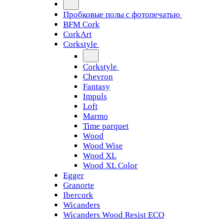
Пробковые полы с фотопечатью
BFM Cork
CorkArt
Corkstyle
Corkstyle
Chevron
Fantasy
Impuls
Loft
Marmo
Time parquet
Wood
Wood Wise
Wood XL
Wood XL Color
Egger
Granorte
Ibercork
Wicanders
Wicanders Wood Resist ECO