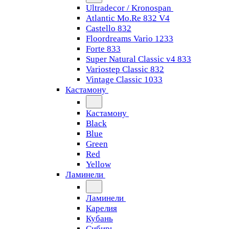
Ultradecor / Kronospan
Atlantic Mo.Re 832 V4
Castello 832
Floordreams Vario 1233
Forte 833
Super Natural Classic v4 833
Variostep Classic 832
Vintage Classic 1033
Кастамону
Кастамону
Black
Blue
Green
Red
Yellow
Ламинели
Ламинели
Карелия
Кубань
Сибирь