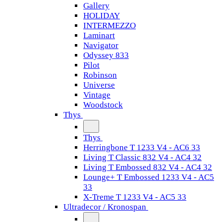
Gallery
HOLIDAY
INTERMEZZO
Laminart
Navigator
Odyssey 833
Pilot
Robinson
Universe
Vintage
Woodstock
Thys
Thys
Herringbone T 1233 V4 - AC6 33
Living T Classic 832 V4 - AC4 32
Living T Embossed 832 V4 - AC4 32
Lounge+ T Embossed 1233 V4 - AC5
33
X-Treme T 1233 V4 - AC5 33
Ultradecor / Kronospan