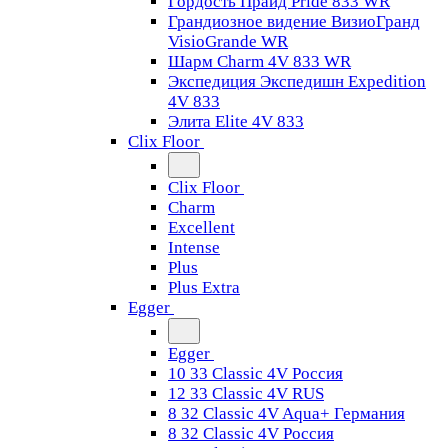
Гордость Прайд Pride 833 WR
Грандиозное видение ВизиоГранд
VisioGrande WR
Шарм Charm 4V 833 WR
Экспедиция Экспедишн Expedition
4V 833
Элита Elite 4V 833
Clix Floor
Clix Floor
Charm
Excellent
Intense
Plus
Plus Extra
Egger
Egger
10 33 Classic 4V Россия
12 33 Classic 4V RUS
8 32 Classic 4V Aqua+ Германия
8 32 Classic 4V Россия