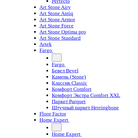
Perfecto
Art Stone Airy
Art Stone Antiq
Art Stone Armor
Art Stone Force
Art Stone Optima pro
Art Stone Standard
Artek
Fargo
Fargo
Бевел Bevel
Камень (Stone)
Классик Classic
Комфорт Comfort
Комфорт Экстра Comfort XXL
Паркет Parquet
Штучный паркет Herringbone
Floor Factor
Home Expert
Home Expert