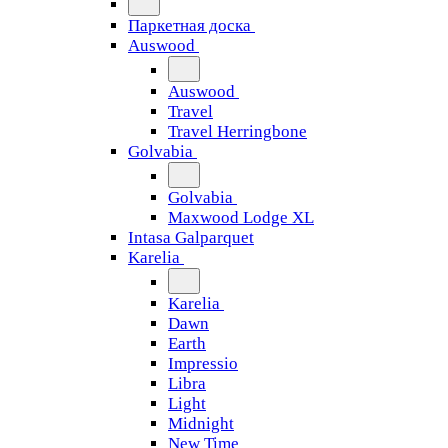
Паркетная доска
Auswood
Auswood
Travel
Travel Herringbone
Golvabia
Golvabia
Maxwood Lodge XL
Intasa Galparquet
Karelia
Karelia
Dawn
Earth
Impressio
Libra
Light
Midnight
New Time