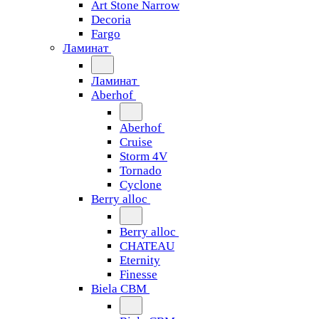
Art Stone Narrow
Decoria
Fargo
Ламинат
Ламинат
Aberhof
Aberhof
Cruise
Storm 4V
Tornado
Сyclone
Berry alloc
Berry alloc
CHATEAU
Eternity
Finesse
Biela CBM