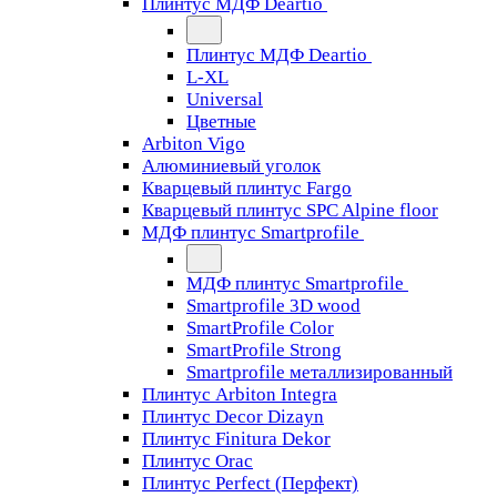
Плинтус МДФ Deartio
Плинтус МДФ Deartio
L-XL
Universal
Цветные
Arbiton Vigo
Алюминиевый уголок
Кварцевый плинтус Fargo
Кварцевый плинтус SPC Alpine floor
МДФ плинтус Smartprofile
МДФ плинтус Smartprofile
Smartprofile 3D wood
SmartProfile Color
SmartProfile Strong
Smartprofile металлизированный
Плинтус Arbiton Integra
Плинтус Decor Dizayn
Плинтус Finitura Dekor
Плинтус Orac
Плинтус Perfect (Перфект)