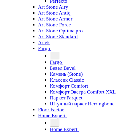
Perfecto
Art Stone Airy
Art Stone Antiq
Art Stone Armor
Art Stone Force
Art Stone Optima pro
Art Stone Standard
Artek
Fargo
Fargo
Бевел Bevel
Камень (Stone)
Классик Classic
Комфорт Comfort
Комфорт Экстра Comfort XXL
Паркет Parquet
Штучный паркет Herringbone
Floor Factor
Home Expert
Home Expert