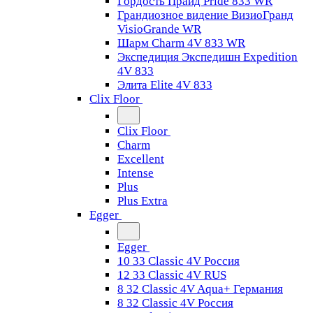
Гордость Прайд Pride 833 WR
Грандиозное видение ВизиоГранд
VisioGrande WR
Шарм Charm 4V 833 WR
Экспедиция Экспедишн Expedition
4V 833
Элита Elite 4V 833
Clix Floor
Clix Floor
Charm
Excellent
Intense
Plus
Plus Extra
Egger
Egger
10 33 Classic 4V Россия
12 33 Classic 4V RUS
8 32 Classic 4V Aqua+ Германия
8 32 Classic 4V Россия