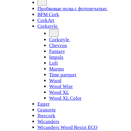
Пробковые полы с фотопечатью
BFM Cork
CorkArt
Corkstyle
Corkstyle
Chevron
Fantasy
Impuls
Loft
Marmo
Time parquet
Wood
Wood Wise
Wood XL
Wood XL Color
Egger
Granorte
Ibercork
Wicanders
Wicanders Wood Resist ECO