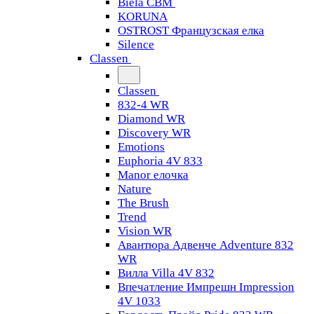
Biela CBM
KORUNA
OSTROST Французская елка
Silence
Classen
Classen
832-4 WR
Diamond WR
Discovery WR
Emotions
Euphoria 4V 833
Manor елочка
Nature
The Brush
Trend
Vision WR
Авантюра Адвенче Adventure 832
WR
Вилла Villa 4V 832
Впечатление Импрешн Impression
4V 1033