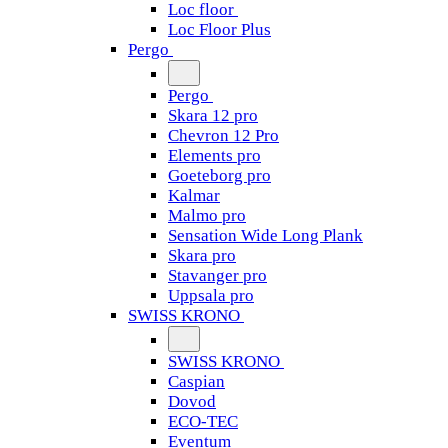
Loc floor
Loc Floor Plus
Pergo
Pergo
Skara 12 pro
Chevron 12 Pro
Elements pro
Goeteborg pro
Kalmar
Malmo pro
Sensation Wide Long Plank
Skara pro
Stavanger pro
Uppsala pro
SWISS KRONO
SWISS KRONO
Caspian
Dovod
ECO-TEC
Eventum