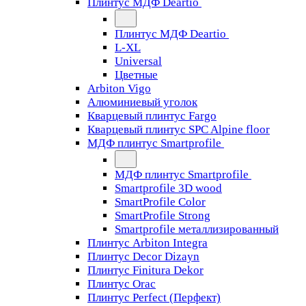
Плинтус МДФ Deartio
Плинтус МДФ Deartio
L-XL
Universal
Цветные
Arbiton Vigo
Алюминиевый уголок
Кварцевый плинтус Fargo
Кварцевый плинтус SPC Alpine floor
МДФ плинтус Smartprofile
МДФ плинтус Smartprofile
Smartprofile 3D wood
SmartProfile Color
SmartProfile Strong
Smartprofile металлизированный
Плинтус Arbiton Integra
Плинтус Decor Dizayn
Плинтус Finitura Dekor
Плинтус Orac
Плинтус Perfect (Перфект)