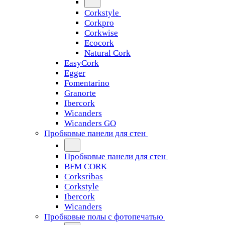
Corkstyle
Corkpro
Corkwise
Ecocork
Natural Cork
EasyCork
Egger
Fomentarino
Granorte
Ibercork
Wicanders
Wicanders GO
Пробковые панели для стен
Пробковые панели для стен
BFM CORK
Corksribas
Corkstyle
Ibercork
Wicanders
Пробковые полы с фотопечатью