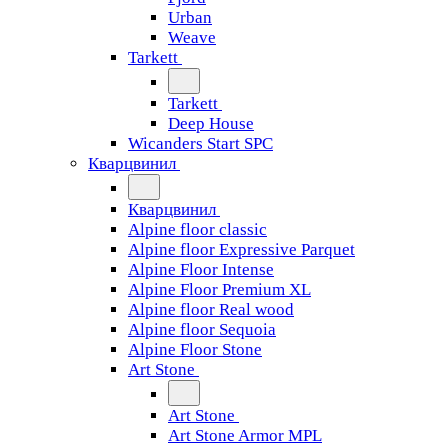
Urban
Weave
Tarkett
Tarkett
Deep House
Wicanders Start SPC
Кварцвинил
Кварцвинил
Alpine floor classic
Alpine floor Expressive Parquet
Alpine Floor Intense
Alpine Floor Premium XL
Alpine floor Real wood
Alpine floor Sequoia
Alpine Floor Stone
Art Stone
Art Stone
Art Stone Armor MPL