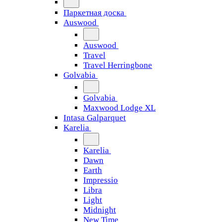
Паркетная доска
Auswood
Auswood
Travel
Travel Herringbone
Golvabia
Golvabia
Maxwood Lodge XL
Intasa Galparquet
Karelia
Karelia
Dawn
Earth
Impressio
Libra
Light
Midnight
New Time