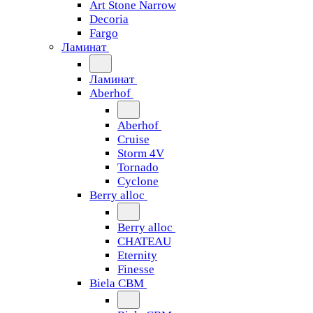
Art Stone Narrow
Decoria
Fargo
Ламинат
Ламинат
Aberhof
Aberhof
Cruise
Storm 4V
Tornado
Сyclone
Berry alloc
Berry alloc
CHATEAU
Eternity
Finesse
Biela CBM