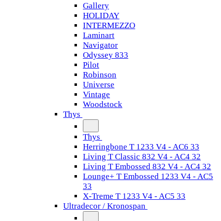
Gallery
HOLIDAY
INTERMEZZO
Laminart
Navigator
Odyssey 833
Pilot
Robinson
Universe
Vintage
Woodstock
Thys
Thys
Herringbone T 1233 V4 - AC6 33
Living T Classic 832 V4 - AC4 32
Living T Embossed 832 V4 - AC4 32
Lounge+ T Embossed 1233 V4 - AC5
33
X-Treme T 1233 V4 - AC5 33
Ultradecor / Kronospan