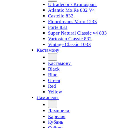
Ultradecor / Kronospan
Atlantic Mo.Re 832 V4
Castello 832
Floordreams Vario 1233
Forte 833
Super Natural Classic v4 833
Variostep Classic 832
Vintage Classic 1033
Кастамону
Кастамону
Black
Blue
Green
Red
Yellow
Ламинели
Ламинели
Карелия
Кубань
Сибирь