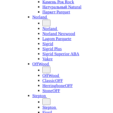
Камень Рок Rock
Натуральный Natural
Паркет Parquet
Norland
Norland
Norland Neowood
Lagom Parquete
Sigrid
Sigrid Plus
Sigrid Superior ABA
Vakre
OffWood
OffWood
ClassicOFF
HerringboneOFF
StoneOFF
Stepton
Stepton
Fjord