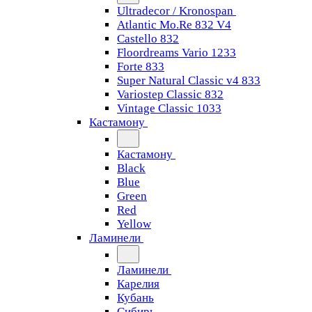
Ultradecor / Kronospan
Atlantic Mo.Re 832 V4
Castello 832
Floordreams Vario 1233
Forte 833
Super Natural Classic v4 833
Variostep Classic 832
Vintage Classic 1033
Кастамону
Кастамону
Black
Blue
Green
Red
Yellow
Ламинели
Ламинели
Карелия
Кубань
Сибирь