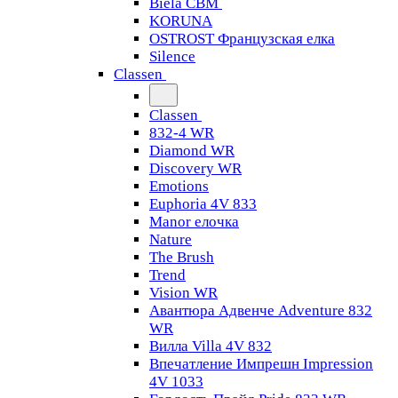
Biela CBM
KORUNA
OSTROST Французская елка
Silence
Classen
Classen
832-4 WR
Diamond WR
Discovery WR
Emotions
Euphoria 4V 833
Manor елочка
Nature
The Brush
Trend
Vision WR
Авантюра Адвенче Adventure 832
WR
Вилла Villa 4V 832
Впечатление Импрешн Impression
4V 1033