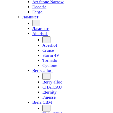
Art Stone Narrow
Decoria
Fargo
Ламинат
Ламинат
Aberhof
Aberhof
Cruise
Storm 4V
Tornado
Сyclone
Berry alloc
Berry alloc
CHATEAU
Eternity
Finesse
Biela CBM