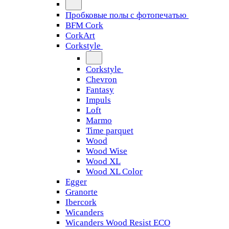
Пробковые полы с фотопечатью
BFM Cork
CorkArt
Corkstyle
Corkstyle
Chevron
Fantasy
Impuls
Loft
Marmo
Time parquet
Wood
Wood Wise
Wood XL
Wood XL Color
Egger
Granorte
Ibercork
Wicanders
Wicanders Wood Resist ECO