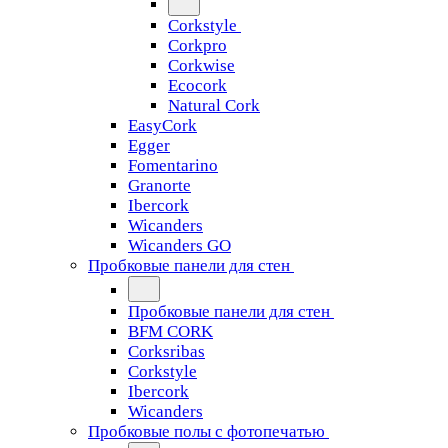
Corkstyle
Corkpro
Corkwise
Ecocork
Natural Cork
EasyCork
Egger
Fomentarino
Granorte
Ibercork
Wicanders
Wicanders GO
Пробковые панели для стен
Пробковые панели для стен
BFM CORK
Corksribas
Corkstyle
Ibercork
Wicanders
Пробковые полы с фотопечатью