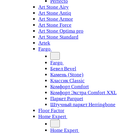
Perfecto
Art Stone Airy
Art Stone Antiq
Art Stone Armor
Art Stone Force
Art Stone Optima pro
Art Stone Standard
Artek
Fargo
Fargo
Бевел Bevel
Камень (Stone)
Классик Classic
Комфорт Comfort
Комфорт Экстра Comfort XXL
Паркет Parquet
Штучный паркет Herringbone
Floor Factor
Home Expert
Home Expert