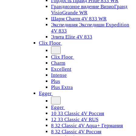
Гордость Прайд Pride 833 WR
Грандиозное видение ВизиоГранд
VisioGrande WR
Шарм Charm 4V 833 WR
Экспедиция Экспедишн Expedition
4V 833
Элита Elite 4V 833
Clix Floor
Clix Floor
Charm
Excellent
Intense
Plus
Plus Extra
Egger
Egger
10 33 Classic 4V Россия
12 33 Classic 4V RUS
8 32 Classic 4V Aqua+ Германия
8 32 Classic 4V Россия