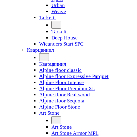
Urban
Weave
Tarkett
Tarkett
Deep House
Wicanders Start SPC
Кварцвинил
Кварцвинил
Alpine floor classic
Alpine floor Expressive Parquet
Alpine Floor Intense
Alpine Floor Premium XL
Alpine floor Real wood
Alpine floor Sequoia
Alpine Floor Stone
Art Stone
Art Stone
Art Stone Armor MPL