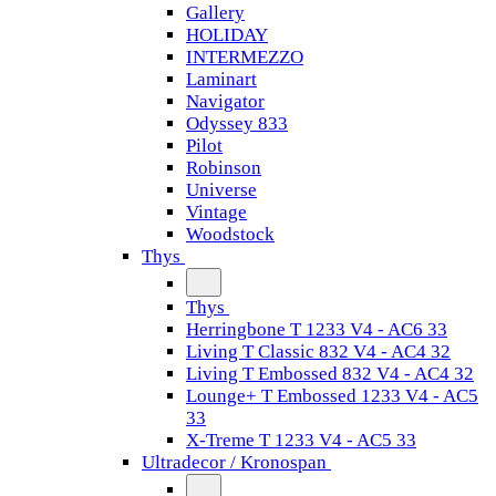
Gallery
HOLIDAY
INTERMEZZO
Laminart
Navigator
Odyssey 833
Pilot
Robinson
Universe
Vintage
Woodstock
Thys
Thys
Herringbone T 1233 V4 - AC6 33
Living T Classic 832 V4 - AC4 32
Living T Embossed 832 V4 - AC4 32
Lounge+ T Embossed 1233 V4 - AC5
33
X-Treme T 1233 V4 - AC5 33
Ultradecor / Kronospan