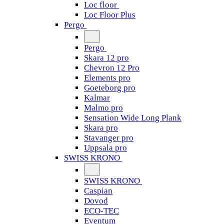
Loc floor
Loc Floor Plus
Pergo
Pergo
Skara 12 pro
Chevron 12 Pro
Elements pro
Goeteborg pro
Kalmar
Malmo pro
Sensation Wide Long Plank
Skara pro
Stavanger pro
Uppsala pro
SWISS KRONO
SWISS KRONO
Caspian
Dovod
ECO-TEC
Eventum