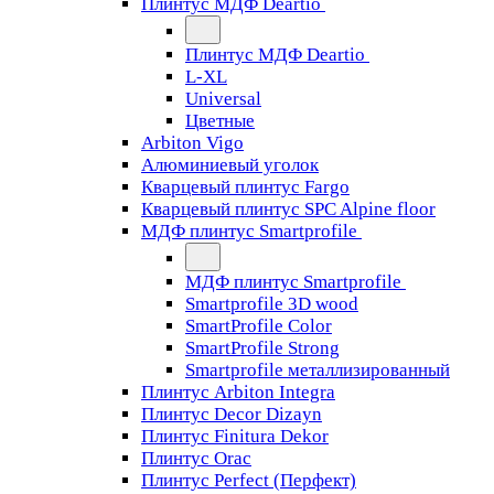
Плинтус МДФ Deartio
Плинтус МДФ Deartio
L-XL
Universal
Цветные
Arbiton Vigo
Алюминиевый уголок
Кварцевый плинтус Fargo
Кварцевый плинтус SPC Alpine floor
МДФ плинтус Smartprofile
МДФ плинтус Smartprofile
Smartprofile 3D wood
SmartProfile Color
SmartProfile Strong
Smartprofile металлизированный
Плинтус Arbiton Integra
Плинтус Decor Dizayn
Плинтус Finitura Dekor
Плинтус Orac
Плинтус Perfect (Перфект)