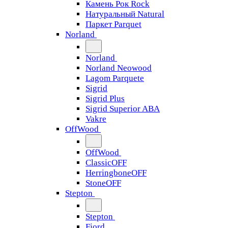
Камень Рок Rock
Натуральный Natural
Паркет Parquet
Norland
Norland
Norland Neowood
Lagom Parquete
Sigrid
Sigrid Plus
Sigrid Superior ABA
Vakre
OffWood
OffWood
ClassicOFF
HerringboneOFF
StoneOFF
Stepton
Stepton
Fjord