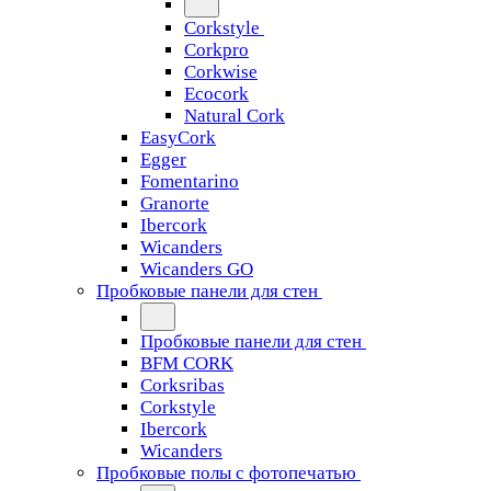
Corkstyle
Corkpro
Corkwise
Ecocork
Natural Cork
EasyCork
Egger
Fomentarino
Granorte
Ibercork
Wicanders
Wicanders GO
Пробковые панели для стен
Пробковые панели для стен
BFM CORK
Corksribas
Corkstyle
Ibercork
Wicanders
Пробковые полы с фотопечатью