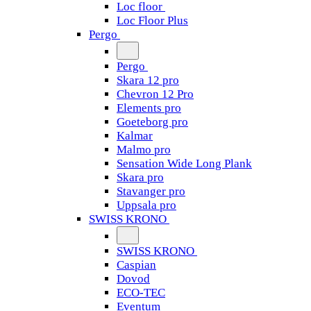
Loc floor
Loc Floor Plus
Pergo
Pergo
Skara 12 pro
Chevron 12 Pro
Elements pro
Goeteborg pro
Kalmar
Malmo pro
Sensation Wide Long Plank
Skara pro
Stavanger pro
Uppsala pro
SWISS KRONO
SWISS KRONO
Caspian
Dovod
ECO-TEC
Eventum