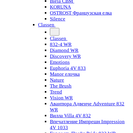
Biela CBM
KORUNA
OSTROST Французская елка
Silence
Classen
Classen
832-4 WR
Diamond WR
Discovery WR
Emotions
Euphoria 4V 833
Manor елочка
Nature
The Brush
Trend
Vision WR
Авантюра Адвенче Adventure 832
WR
Вилла Villa 4V 832
Впечатление Импрешн Impression
4V 1033