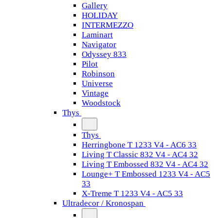
Gallery
HOLIDAY
INTERMEZZO
Laminart
Navigator
Odyssey 833
Pilot
Robinson
Universe
Vintage
Woodstock
Thys
Thys
Herringbone T 1233 V4 - AC6 33
Living T Classic 832 V4 - AC4 32
Living T Embossed 832 V4 - AC4 32
Lounge+ T Embossed 1233 V4 - AC5
33
X-Treme T 1233 V4 - AC5 33
Ultradecor / Kronospan