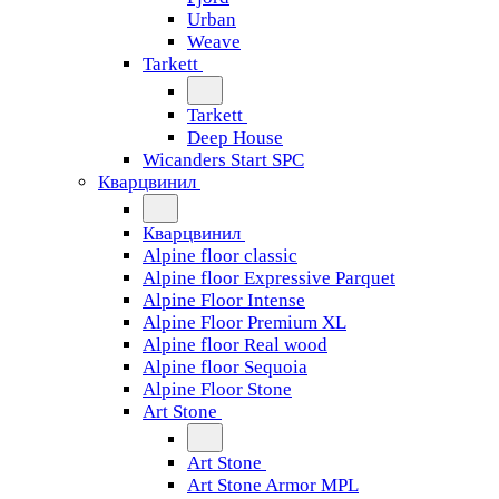
Urban
Weave
Tarkett
Tarkett
Deep House
Wicanders Start SPC
Кварцвинил
Кварцвинил
Alpine floor classic
Alpine floor Expressive Parquet
Alpine Floor Intense
Alpine Floor Premium XL
Alpine floor Real wood
Alpine floor Sequoia
Alpine Floor Stone
Art Stone
Art Stone
Art Stone Armor MPL