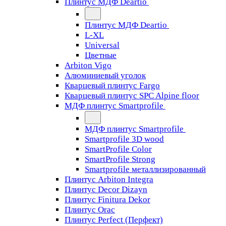
Плинтус МДФ Deartio
Плинтус МДФ Deartio
L-XL
Universal
Цветные
Arbiton Vigo
Алюминиевый уголок
Кварцевый плинтус Fargo
Кварцевый плинтус SPC Alpine floor
МДФ плинтус Smartprofile
МДФ плинтус Smartprofile
Smartprofile 3D wood
SmartProfile Color
SmartProfile Strong
Smartprofile металлизированный
Плинтус Arbiton Integra
Плинтус Decor Dizayn
Плинтус Finitura Dekor
Плинтус Orac
Плинтус Perfect (Перфект)