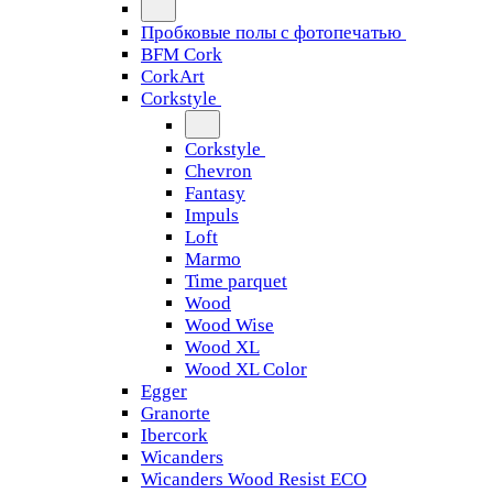
Пробковые полы с фотопечатью
BFM Cork
CorkArt
Corkstyle
Corkstyle
Chevron
Fantasy
Impuls
Loft
Marmo
Time parquet
Wood
Wood Wise
Wood XL
Wood XL Color
Egger
Granorte
Ibercork
Wicanders
Wicanders Wood Resist ECO