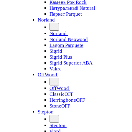
Камень Рок Rock
Натуральный Natural
Паркет Parquet
Norland
Norland
Norland Neowood
Lagom Parquete
Sigrid
Sigrid Plus
Sigrid Superior ABA
Vakre
OffWood
OffWood
ClassicOFF
HerringboneOFF
StoneOFF
Stepton
Stepton
Fjord