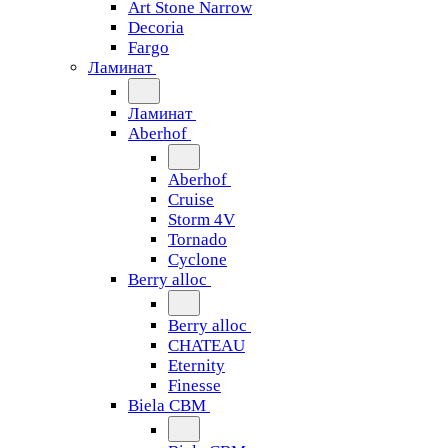
Art Stone Narrow
Decoria
Fargo
Ламинат
Ламинат
Aberhof
Aberhof
Cruise
Storm 4V
Tornado
Сyclone
Berry alloc
Berry alloc
CHATEAU
Eternity
Finesse
Biela CBM