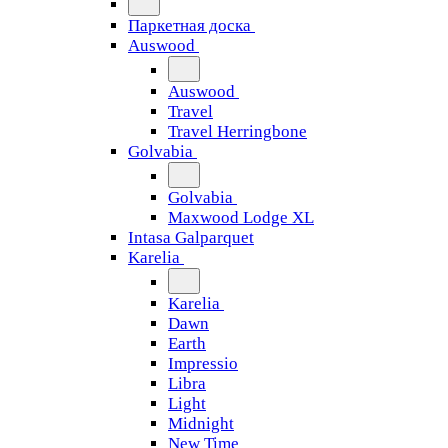
Паркетная доска
Auswood
Auswood
Travel
Travel Herringbone
Golvabia
Golvabia
Maxwood Lodge XL
Intasa Galparquet
Karelia
Karelia
Dawn
Earth
Impressio
Libra
Light
Midnight
New Time