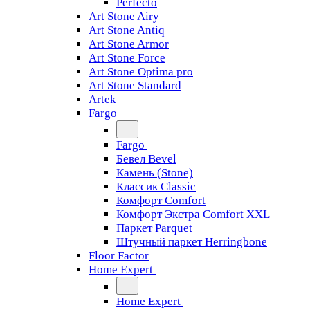
Perfecto
Art Stone Airy
Art Stone Antiq
Art Stone Armor
Art Stone Force
Art Stone Optima pro
Art Stone Standard
Artek
Fargo
Fargo
Бевел Bevel
Камень (Stone)
Классик Classic
Комфорт Comfort
Комфорт Экстра Comfort XXL
Паркет Parquet
Штучный паркет Herringbone
Floor Factor
Home Expert
Home Expert