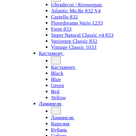
Ultradecor / Kronospan
Atlantic Mo.Re 832 V4
Castello 832
Floordreams Vario 1233
Forte 833
Super Natural Classic v4 833
Variostep Classic 832
Vintage Classic 1033
Кастамону
Кастамону
Black
Blue
Green
Red
Yellow
Ламинели
Ламинели
Карелия
Кубань
Сибирь