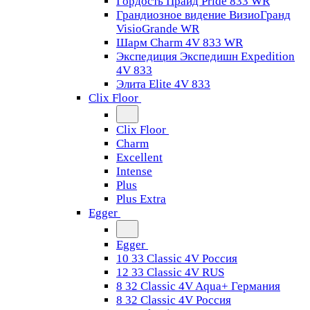
Гордость Прайд Pride 833 WR
Грандиозное видение ВизиоГранд
VisioGrande WR
Шарм Charm 4V 833 WR
Экспедиция Экспедишн Expedition
4V 833
Элита Elite 4V 833
Clix Floor
Clix Floor
Charm
Excellent
Intense
Plus
Plus Extra
Egger
Egger
10 33 Classic 4V Россия
12 33 Classic 4V RUS
8 32 Classic 4V Aqua+ Германия
8 32 Classic 4V Россия