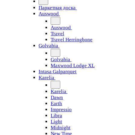
Паркетная доска
Auswood
Auswood
Travel
Travel Herringbone
Golvabia
Golvabia
Maxwood Lodge XL
Intasa Galparquet
Karelia
Karelia
Dawn
Earth
Impressio
Libra
Light
Midnight
New Time