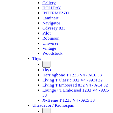
Gallery
HOLIDAY
INTERMEZZO
Laminart
Navigator
Odyssey 833
Pilot
Robinson
Universe
Vintage
Woodstock
Thys
Thys
Herringbone T 1233 V4 - AC6 33
Living T Classic 832 V4 - AC4 32
Living T Embossed 832 V4 - AC4 32
Lounge+ T Embossed 1233 V4 - AC5
33
X-Treme T 1233 V4 - AC5 33
Ultradecor / Kronospan