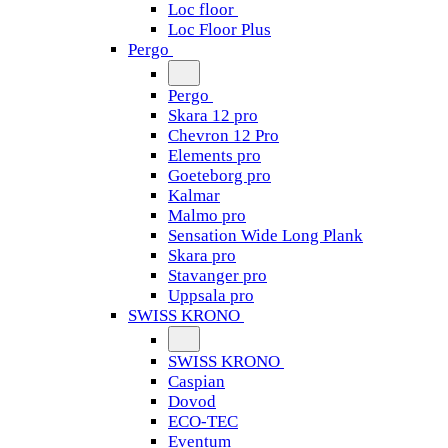
Loc floor
Loc Floor Plus
Pergo
Pergo
Skara 12 pro
Chevron 12 Pro
Elements pro
Goeteborg pro
Kalmar
Malmo pro
Sensation Wide Long Plank
Skara pro
Stavanger pro
Uppsala pro
SWISS KRONO
SWISS KRONO
Caspian
Dovod
ECO-TEC
Eventum