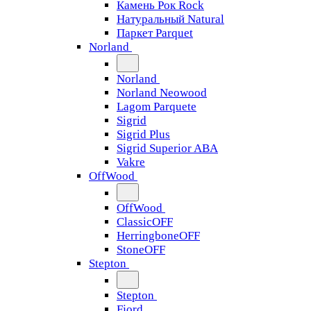
Камень Рок Rock
Натуральный Natural
Паркет Parquet
Norland
Norland
Norland Neowood
Lagom Parquete
Sigrid
Sigrid Plus
Sigrid Superior ABA
Vakre
OffWood
OffWood
ClassicOFF
HerringboneOFF
StoneOFF
Stepton
Stepton
Fjord