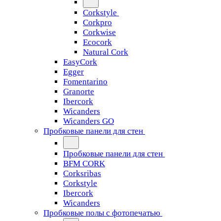
Corkstyle
Corkpro
Corkwise
Ecocork
Natural Cork
EasyCork
Egger
Fomentarino
Granorte
Ibercork
Wicanders
Wicanders GO
Пробковые панели для стен
Пробковые панели для стен
BFM CORK
Corksribas
Corkstyle
Ibercork
Wicanders
Пробковые полы с фотопечатью