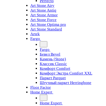
Perfecto
Art Stone Airy
Art Stone Antiq
Art Stone Armor
Art Stone Force
Art Stone Optima pro
Art Stone Standard
Artek
Fargo
Fargo
Бевел Bevel
Камень (Stone)
Классик Classic
Комфорт Comfort
Комфорт Экстра Comfort XXL
Паркет Parquet
Штучный паркет Herringbone
Floor Factor
Home Expert
Home Expert