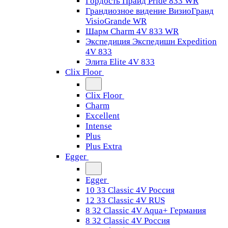
Гордость Прайд Pride 833 WR
Грандиозное видение ВизиоГранд
VisioGrande WR
Шарм Charm 4V 833 WR
Экспедиция Экспедишн Expedition
4V 833
Элита Elite 4V 833
Clix Floor
Clix Floor
Charm
Excellent
Intense
Plus
Plus Extra
Egger
Egger
10 33 Classic 4V Россия
12 33 Classic 4V RUS
8 32 Classic 4V Aqua+ Германия
8 32 Classic 4V Россия