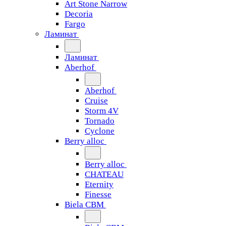
Art Stone Narrow
Decoria
Fargo
Ламинат
Ламинат
Aberhof
Aberhof
Cruise
Storm 4V
Tornado
Сyclone
Berry alloc
Berry alloc
CHATEAU
Eternity
Finesse
Biela CBM