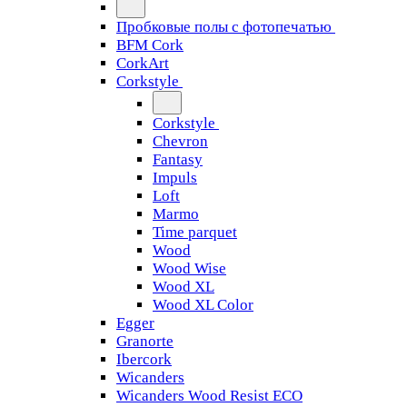
Пробковые полы с фотопечатью
BFM Cork
CorkArt
Corkstyle
Corkstyle
Chevron
Fantasy
Impuls
Loft
Marmo
Time parquet
Wood
Wood Wise
Wood XL
Wood XL Color
Egger
Granorte
Ibercork
Wicanders
Wicanders Wood Resist ECO