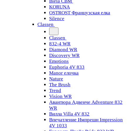
Biela CBM
KORUNA
OSTROST Французская елка
Silence
Classen
Classen
832-4 WR
Diamond WR
Discovery WR
Emotions
Euphoria 4V 833
Manor елочка
Nature
The Brush
Trend
Vision WR
Авантюра Адвенче Adventure 832
WR
Вилла Villa 4V 832
Впечатление Импрешн Impression
4V 1033