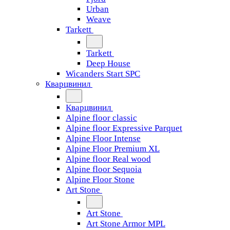
Urban
Weave
Tarkett
Tarkett
Deep House
Wicanders Start SPC
Кварцвинил
Кварцвинил
Alpine floor classic
Alpine floor Expressive Parquet
Alpine Floor Intense
Alpine Floor Premium XL
Alpine floor Real wood
Alpine floor Sequoia
Alpine Floor Stone
Art Stone
Art Stone
Art Stone Armor MPL