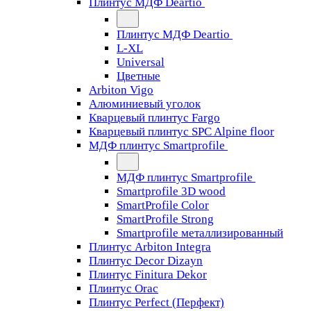
Плинтус МДФ Deartio
Плинтус МДФ Deartio
L-XL
Universal
Цветные
Arbiton Vigo
Алюминиевый уголок
Кварцевый плинтус Fargo
Кварцевый плинтус SPC Alpine floor
МДФ плинтус Smartprofile
МДФ плинтус Smartprofile
Smartprofile 3D wood
SmartProfile Color
SmartProfile Strong
Smartprofile металлизированный
Плинтус Arbiton Integra
Плинтус Decor Dizayn
Плинтус Finitura Dekor
Плинтус Orac
Плинтус Perfect (Перфект)