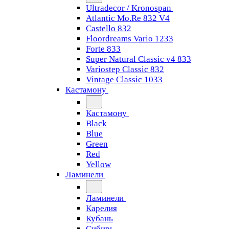
Ultradecor / Kronospan
Atlantic Mo.Re 832 V4
Castello 832
Floordreams Vario 1233
Forte 833
Super Natural Classic v4 833
Variostep Classic 832
Vintage Classic 1033
Кастамону
Кастамону
Black
Blue
Green
Red
Yellow
Ламинели
Ламинели
Карелия
Кубань
Сибирь