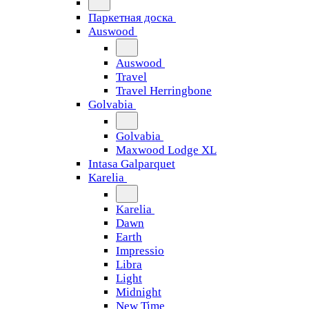
Паркетная доска
Auswood
Auswood
Travel
Travel Herringbone
Golvabia
Golvabia
Maxwood Lodge XL
Intasa Galparquet
Karelia
Karelia
Dawn
Earth
Impressio
Libra
Light
Midnight
New Time