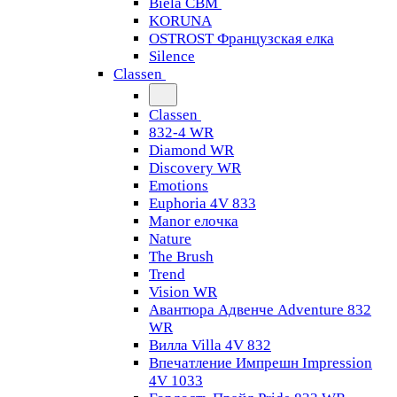
Biela CBM
KORUNA
OSTROST Французская елка
Silence
Classen
Classen
832-4 WR
Diamond WR
Discovery WR
Emotions
Euphoria 4V 833
Manor елочка
Nature
The Brush
Trend
Vision WR
Авантюра Адвенче Adventure 832
WR
Вилла Villa 4V 832
Впечатление Импрешн Impression
4V 1033