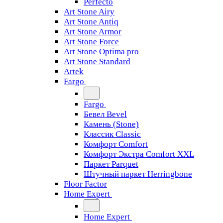
Perfecto
Art Stone Airy
Art Stone Antiq
Art Stone Armor
Art Stone Force
Art Stone Optima pro
Art Stone Standard
Artek
Fargo
Fargo
Бевел Bevel
Камень (Stone)
Классик Classic
Комфорт Comfort
Комфорт Экстра Comfort XXL
Паркет Parquet
Штучный паркет Herringbone
Floor Factor
Home Expert
Home Expert