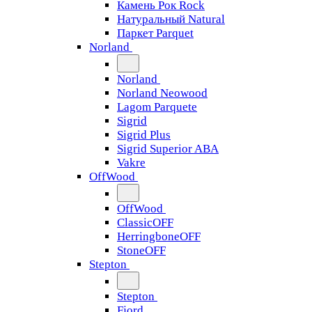
Камень Рок Rock
Натуральный Natural
Паркет Parquet
Norland
Norland
Norland Neowood
Lagom Parquete
Sigrid
Sigrid Plus
Sigrid Superior ABA
Vakre
OffWood
OffWood
ClassicOFF
HerringboneOFF
StoneOFF
Stepton
Stepton
Fjord