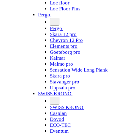
Loc floor
Loc Floor Plus
Pergo
Pergo
Skara 12 pro
Chevron 12 Pro
Elements pro
Goeteborg pro
Kalmar
Malmo pro
Sensation Wide Long Plank
Skara pro
Stavanger pro
Uppsala pro
SWISS KRONO
SWISS KRONO
Caspian
Dovod
ECO-TEC
Eventum