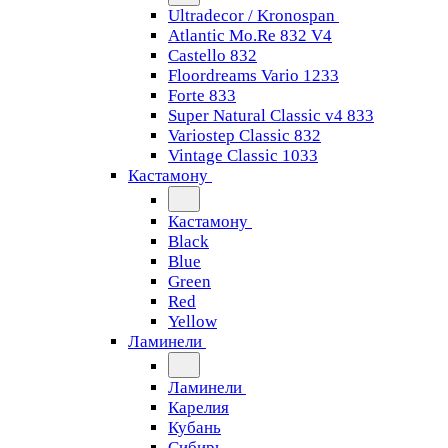
Ultradecor / Kronospan
Atlantic Mo.Re 832 V4
Castello 832
Floordreams Vario 1233
Forte 833
Super Natural Classic v4 833
Variostep Classic 832
Vintage Classic 1033
Кастамону
Кастамону
Black
Blue
Green
Red
Yellow
Ламинели
Ламинели
Карелия
Кубань
Сибирь