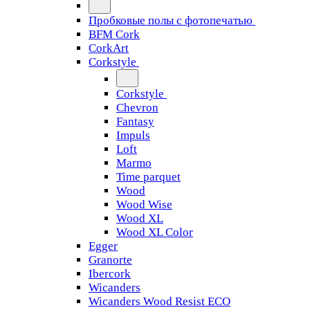
Пробковые полы с фотопечатью
BFM Cork
CorkArt
Corkstyle
Corkstyle
Chevron
Fantasy
Impuls
Loft
Marmo
Time parquet
Wood
Wood Wise
Wood XL
Wood XL Color
Egger
Granorte
Ibercork
Wicanders
Wicanders Wood Resist ECO