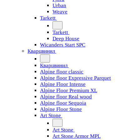
Urban
Weave
Tarkett
Tarkett
Deep House
Wicanders Start SPC
Кварцвинил
Кварцвинил
Alpine floor classic
Alpine floor Expressive Parquet
Alpine Floor Intense
Alpine Floor Premium XL
Alpine floor Real wood
Alpine floor Sequoia
Alpine Floor Stone
Art Stone
Art Stone
Art Stone Armor MPL