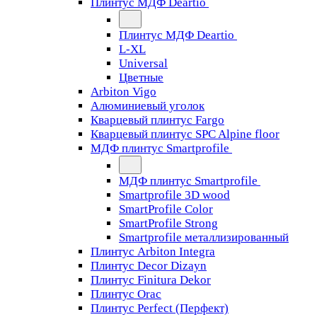
Плинтус МДФ Deartio
Плинтус МДФ Deartio
L-XL
Universal
Цветные
Arbiton Vigo
Алюминиевый уголок
Кварцевый плинтус Fargo
Кварцевый плинтус SPC Alpine floor
МДФ плинтус Smartprofile
МДФ плинтус Smartprofile
Smartprofile 3D wood
SmartProfile Color
SmartProfile Strong
Smartprofile металлизированный
Плинтус Arbiton Integra
Плинтус Decor Dizayn
Плинтус Finitura Dekor
Плинтус Orac
Плинтус Perfect (Перфект)