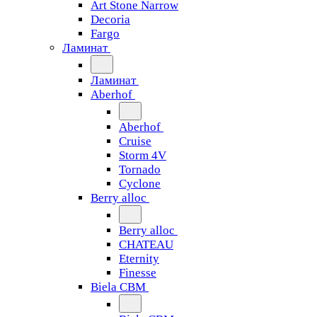
Art Stone Narrow
Decoria
Fargo
Ламинат
Ламинат
Aberhof
Aberhof
Cruise
Storm 4V
Tornado
Сyclone
Berry alloc
Berry alloc
CHATEAU
Eternity
Finesse
Biela CBM