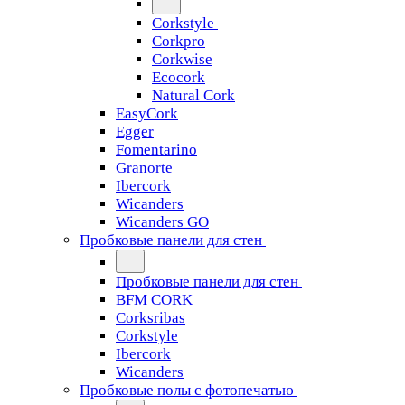
Corkstyle
Corkpro
Corkwise
Ecocork
Natural Cork
EasyCork
Egger
Fomentarino
Granorte
Ibercork
Wicanders
Wicanders GO
Пробковые панели для стен
Пробковые панели для стен
BFM CORK
Corksribas
Corkstyle
Ibercork
Wicanders
Пробковые полы с фотопечатью