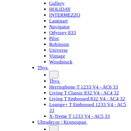
Gallery
HOLIDAY
INTERMEZZO
Laminart
Navigator
Odyssey 833
Pilot
Robinson
Universe
Vintage
Woodstock
Thys
Thys
Herringbone T 1233 V4 - AC6 33
Living T Classic 832 V4 - AC4 32
Living T Embossed 832 V4 - AC4 32
Lounge+ T Embossed 1233 V4 - AC5
33
X-Treme T 1233 V4 - AC5 33
Ultradecor / Kronospan